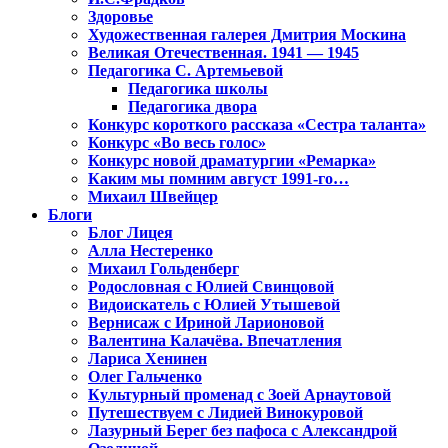
Здоровье
Художественная галерея Дмитрия Москина
Великая Отечественная. 1941 — 1945
Педагогика С. Артемьевой
Педагогика школы
Педагогика двора
Конкурс короткого рассказа «Сестра таланта»
Конкурс «Во весь голос»
Конкурс новой драматургии «Ремарка»
Каким мы помним август 1991-го…
Михаил Швейцер
Блоги
Блог Лицея
Алла Нестеренко
Михаил Гольденберг
Родословная с Юлией Свинцовой
Видоискатель с Юлией Утышевой
Вернисаж с Ириной Ларионовой
Валентина Калачёва. Впечатления
Лариса Хенинен
Олег Гальченко
Культурный променад с Зоей Арнаутовой
Путешествуем с Лидией Винокуровой
Лазурный Берег без пафоса с Александрой