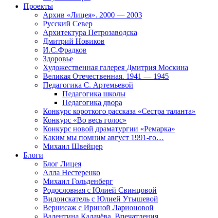
Проекты
Архив «Лицея». 2000 — 2003
Русский Север
Архитектура Петрозаводска
Дмитрий Новиков
И.С.Фрадков
Здоровье
Художественная галерея Дмитрия Москина
Великая Отечественная. 1941 — 1945
Педагогика С. Артемьевой
Педагогика школы
Педагогика двора
Конкурс короткого рассказа «Сестра таланта»
Конкурс «Во весь голос»
Конкурс новой драматургии «Ремарка»
Каким мы помним август 1991-го…
Михаил Швейцер
Блоги
Блог Лицея
Алла Нестеренко
Михаил Гольденберг
Родословная с Юлией Свинцовой
Видоискатель с Юлией Утышевой
Вернисаж с Ириной Ларионовой
Валентина Калачёва. Впечатления