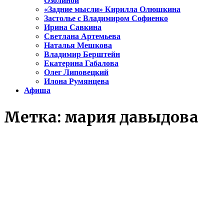
Озолиной
«Задние мысли» Кирилла Олюшкина
Застолье с Владимиром Софиенко
Ирина Савкина
Светлана Артемьева
Наталья Мешкова
Владимир Берштейн
Екатерина Габалова
Олег Липовецкий
Илона Румянцева
Афиша
Метка:
мария давыдова