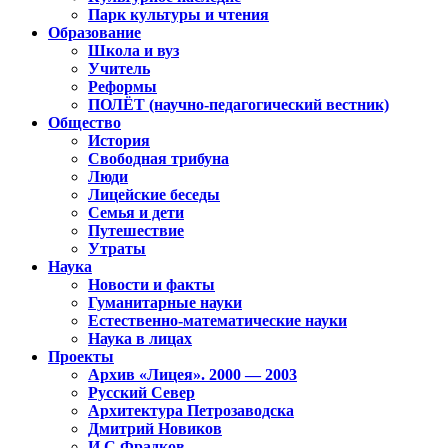
Парк культуры и чтения
Образование
Школа и вуз
Учитель
Реформы
ПОЛЁТ (научно-педагогический вестник)
Общество
История
Свободная трибуна
Люди
Лицейские беседы
Семья и дети
Путешествие
Утраты
Наука
Новости и факты
Гуманитарные науки
Естественно-математические науки
Наука в лицах
Проекты
Архив «Лицея». 2000 — 2003
Русский Север
Архитектура Петрозаводска
Дмитрий Новиков
И.С.Фрадков