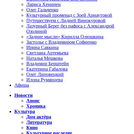
Лариса Хенинен
Олег Гальченко
Культурный променад с Зоей Арнаутовой
Путешествуем с Лидией Винокуровой
Лазурный Берег без пафоса с Александрой
Озолиной
«Задние мысли» Кирилла Олюшкина
Застолье с Владимиром Софиенко
Ирина Савкина
Светлана Артемьева
Наталья Мешкова
Владимир Берштейн
Екатерина Габалова
Олег Липовецкий
Илона Румянцева
Афиша
Новости
Анонс
Хроника
Культура
Дом актёра
Литература
Кино
Культурное наследие