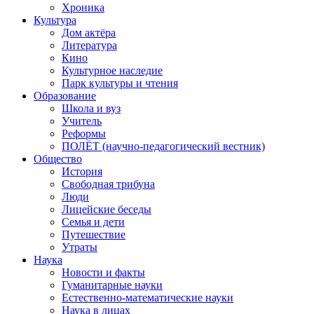
Хроника
Культура
Дом актёра
Литература
Кино
Культурное наследие
Парк культуры и чтения
Образование
Школа и вуз
Учитель
Реформы
ПОЛЁТ (научно-педагогический вестник)
Общество
История
Свободная трибуна
Люди
Лицейские беседы
Семья и дети
Путешествие
Утраты
Наука
Новости и факты
Гуманитарные науки
Естественно-математические науки
Наука в лицах