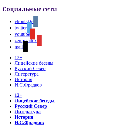
Социальные сети
vkontakte
twitter
youtube
zen-yandex
mail
12+
Лицейские беседы
Русский Север
Литература
История
И.С.Фрадков
12+
Лицейские беседы
Русский Север
Литература
История
И.С.Фрадков