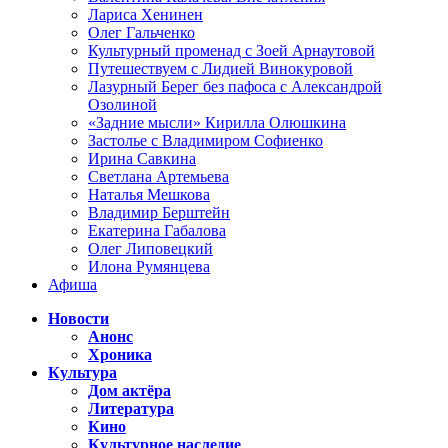
Лариса Хенинен
Олег Гальченко
Культурный променад с Зоей Арнаутовой
Путешествуем с Лидией Винокуровой
Лазурный Берег без пафоса с Александрой
Озолиной
«Задние мысли» Кирилла Олюшкина
Застолье с Владимиром Софиенко
Ирина Савкина
Светлана Артемьева
Наталья Мешкова
Владимир Берштейн
Екатерина Габалова
Олег Липовецкий
Илона Румянцева
Афиша
Новости
Анонс
Хроника
Культура
Дом актёра
Литература
Кино
Культурное наследие