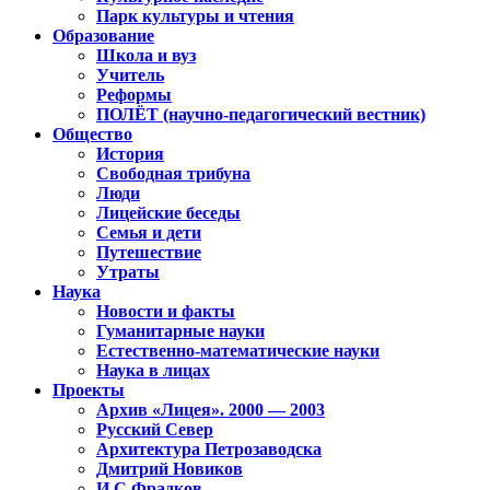
Парк культуры и чтения
Образование
Школа и вуз
Учитель
Реформы
ПОЛЁТ (научно-педагогический вестник)
Общество
История
Свободная трибуна
Люди
Лицейские беседы
Семья и дети
Путешествие
Утраты
Наука
Новости и факты
Гуманитарные науки
Естественно-математические науки
Наука в лицах
Проекты
Архив «Лицея». 2000 — 2003
Русский Север
Архитектура Петрозаводска
Дмитрий Новиков
И.С.Фрадков