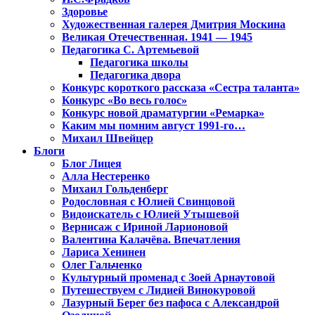
Здоровье
Художественная галерея Дмитрия Москина
Великая Отечественная. 1941 — 1945
Педагогика С. Артемьевой
Педагогика школы
Педагогика двора
Конкурс короткого рассказа «Сестра таланта»
Конкурс «Во весь голос»
Конкурс новой драматургии «Ремарка»
Каким мы помним август 1991-го…
Михаил Швейцер
Блоги
Блог Лицея
Алла Нестеренко
Михаил Гольденберг
Родословная с Юлией Свинцовой
Видоискатель с Юлией Утышевой
Вернисаж с Ириной Ларионовой
Валентина Калачёва. Впечатления
Лариса Хенинен
Олег Гальченко
Культурный променад с Зоей Арнаутовой
Путешествуем с Лидией Винокуровой
Лазурный Берег без пафоса с Александрой