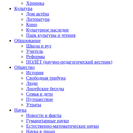
Хроника
Культура
Дом актёра
Литература
Кино
Культурное наследие
Парк культуры и чтения
Образование
Школа и вуз
Учитель
Реформы
ПОЛЁТ (научно-педагогический вестник)
Общество
История
Свободная трибуна
Люди
Лицейские беседы
Семья и дети
Путешествие
Утраты
Наука
Новости и факты
Гуманитарные науки
Естественно-математические науки
Наука в лицах