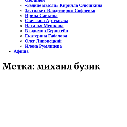
Озолиной
«Задние мысли» Кирилла Олюшкина
Застолье с Владимиром Софиенко
Ирина Савкина
Светлана Артемьева
Наталья Мешкова
Владимир Берштейн
Екатерина Габалова
Олег Липовецкий
Илона Румянцева
Афиша
Метка:
михаил бузик