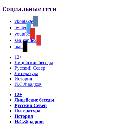
Социальные сети
vkontakte
twitter
youtube
zen-yandex
mail
12+
Лицейские беседы
Русский Север
Литература
История
И.С.Фрадков
12+
Лицейские беседы
Русский Север
Литература
История
И.С.Фрадков