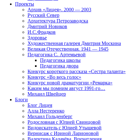
Проекты
Архив «Лицея». 2000 — 2003
Русский Север
Архитектура Петрозаводска
Дмитрий Новиков
И.С.Фрадков
Здоровье
Художественная галерея Дмитрия Москина
Великая Отечественная. 1941 — 1945
Педагогика С. Артемьевой
Педагогика школы
Педагогика двора
Конкурс короткого рассказа «Сестра таланта»
Конкурс «Во весь голос»
Конкурс новой драматургии «Ремарка»
Каким мы помним август 1991-го…
Михаил Швейцер
Блоги
Блог Лицея
Алла Нестеренко
Михаил Гольденберг
Родословная с Юлией Свинцовой
Видоискатель с Юлией Утышевой
Вернисаж с Ириной Ларионовой
Валентина Калачёва. Впечатления