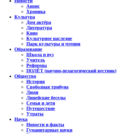
Новости
Анонс
Хроника
Культура
Дом актёра
Литература
Кино
Культурное наследие
Парк культуры и чтения
Образование
Школа и вуз
Учитель
Реформы
ПОЛЁТ (научно-педагогический вестник)
Общество
История
Свободная трибуна
Люди
Лицейские беседы
Семья и дети
Путешествие
Утраты
Наука
Новости и факты
Гуманитарные науки