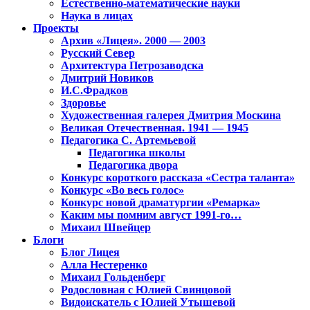
Естественно-математические науки
Наука в лицах
Проекты
Архив «Лицея». 2000 — 2003
Русский Север
Архитектура Петрозаводска
Дмитрий Новиков
И.С.Фрадков
Здоровье
Художественная галерея Дмитрия Москина
Великая Отечественная. 1941 — 1945
Педагогика С. Артемьевой
Педагогика школы
Педагогика двора
Конкурс короткого рассказа «Сестра таланта»
Конкурс «Во весь голос»
Конкурс новой драматургии «Ремарка»
Каким мы помним август 1991-го…
Михаил Швейцер
Блоги
Блог Лицея
Алла Нестеренко
Михаил Гольденберг
Родословная с Юлией Свинцовой
Видоискатель с Юлией Утышевой