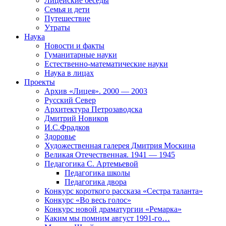
Лицейские беседы
Семья и дети
Путешествие
Утраты
Наука
Новости и факты
Гуманитарные науки
Естественно-математические науки
Наука в лицах
Проекты
Архив «Лицея». 2000 — 2003
Русский Север
Архитектура Петрозаводска
Дмитрий Новиков
И.С.Фрадков
Здоровье
Художественная галерея Дмитрия Москина
Великая Отечественная. 1941 — 1945
Педагогика С. Артемьевой
Педагогика школы
Педагогика двора
Конкурс короткого рассказа «Сестра таланта»
Конкурс «Во весь голос»
Конкурс новой драматургии «Ремарка»
Каким мы помним август 1991-го…