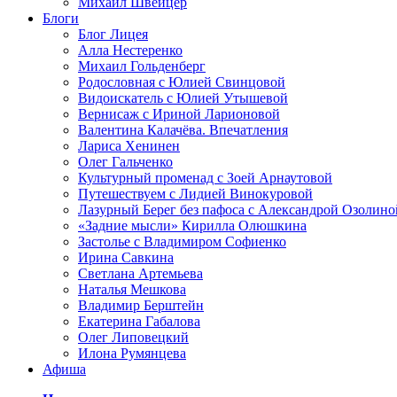
Михаил Швейцер
Блоги
Блог Лицея
Алла Нестеренко
Михаил Гольденберг
Родословная с Юлией Свинцовой
Видоискатель с Юлией Утышевой
Вернисаж с Ириной Ларионовой
Валентина Калачёва. Впечатления
Лариса Хенинен
Олег Гальченко
Культурный променад с Зоей Арнаутовой
Путешествуем с Лидией Винокуровой
Лазурный Берег без пафоса с Александрой Озолино
«Задние мысли» Кирилла Олюшкина
Застолье с Владимиром Софиенко
Ирина Савкина
Светлана Артемьева
Наталья Мешкова
Владимир Берштейн
Екатерина Габалова
Олег Липовецкий
Илона Румянцева
Афиша