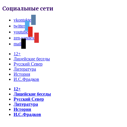
Социальные сети
vkontakte
twitter
youtube
zen-yandex
mail
12+
Лицейские беседы
Русский Север
Литература
История
И.С.Фрадков
12+
Лицейские беседы
Русский Север
Литература
История
И.С.Фрадков