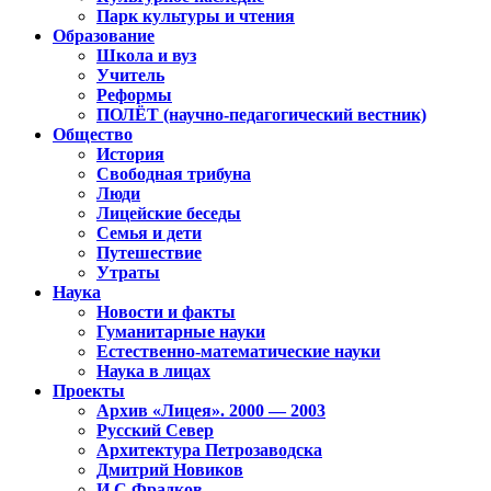
Парк культуры и чтения
Образование
Школа и вуз
Учитель
Реформы
ПОЛЁТ (научно-педагогический вестник)
Общество
История
Свободная трибуна
Люди
Лицейские беседы
Семья и дети
Путешествие
Утраты
Наука
Новости и факты
Гуманитарные науки
Естественно-математические науки
Наука в лицах
Проекты
Архив «Лицея». 2000 — 2003
Русский Север
Архитектура Петрозаводска
Дмитрий Новиков
И.С.Фрадков