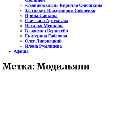
Озолиной
«Задние мысли» Кирилла Олюшкина
Застолье с Владимиром Софиенко
Ирина Савкина
Светлана Артемьева
Наталья Мешкова
Владимир Берштейн
Екатерина Габалова
Олег Липовецкий
Илона Румянцева
Афиша
Метка:
Модильяни