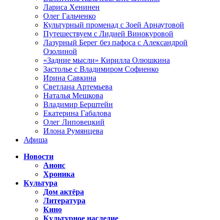
Лариса Хенинен
Олег Гальченко
Культурный променад с Зоей Арнаутовой
Путешествуем с Лидией Винокуровой
Лазурный Берег без пафоса с Александрой
Озолиной
«Задние мысли» Кирилла Олюшкина
Застолье с Владимиром Софиенко
Ирина Савкина
Светлана Артемьева
Наталья Мешкова
Владимир Берштейн
Екатерина Габалова
Олег Липовецкий
Илона Румянцева
Афиша
Новости
Анонс
Хроника
Культура
Дом актёра
Литература
Кино
Культурное наследие