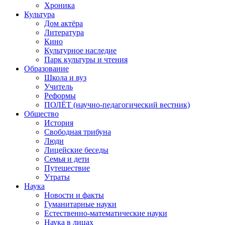
Хроника
Культура
Дом актёра
Литература
Кино
Культурное наследие
Парк культуры и чтения
Образование
Школа и вуз
Учитель
Реформы
ПОЛЁТ (научно-педагогический вестник)
Общество
История
Свободная трибуна
Люди
Лицейские беседы
Семья и дети
Путешествие
Утраты
Наука
Новости и факты
Гуманитарные науки
Естественно-математические науки
Наука в лицах