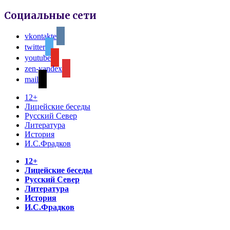
Социальные сети
vkontakte
twitter
youtube
zen-yandex
mail
12+
Лицейские беседы
Русский Север
Литература
История
И.С.Фрадков
12+
Лицейские беседы
Русский Север
Литература
История
И.С.Фрадков