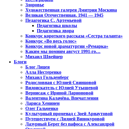
Здоровье
Художественная галерея Дмитрия Москина
Великая Отечественная. 1941 — 1945
Педагогика С. Артемьевой
Педагогика школы
Педагогика двора
Конкурс короткого рассказа «Сестра таланта»
Конкурс «Во весь голос»
Конкурс новой драматургии «Ремарка»
Каким мы помним август 1991-го…
Михаил Швейцер
Блоги
Блог Лицея
Алла Нестеренко
Михаил Гольденберг
Родословная с Юлией Свинцовой
Видоискатель с Юлией Утышевой
Вернисаж с Ириной Ларионовой
Валентина Калачёва. Впечатления
Лариса Хенинен
Олег Гальченко
Культурный променад с Зоей Арнаутовой
Путешествуем с Лидией Винокуровой
Лазурный Берег без пафоса с Александрой