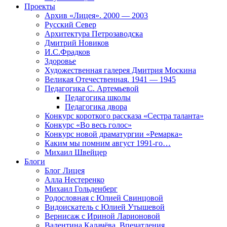
Проекты
Архив «Лицея». 2000 — 2003
Русский Север
Архитектура Петрозаводска
Дмитрий Новиков
И.С.Фрадков
Здоровье
Художественная галерея Дмитрия Москина
Великая Отечественная. 1941 — 1945
Педагогика С. Артемьевой
Педагогика школы
Педагогика двора
Конкурс короткого рассказа «Сестра таланта»
Конкурс «Во весь голос»
Конкурс новой драматургии «Ремарка»
Каким мы помним август 1991-го…
Михаил Швейцер
Блоги
Блог Лицея
Алла Нестеренко
Михаил Гольденберг
Родословная с Юлией Свинцовой
Видоискатель с Юлией Утышевой
Вернисаж с Ириной Ларионовой
Валентина Калачёва. Впечатления