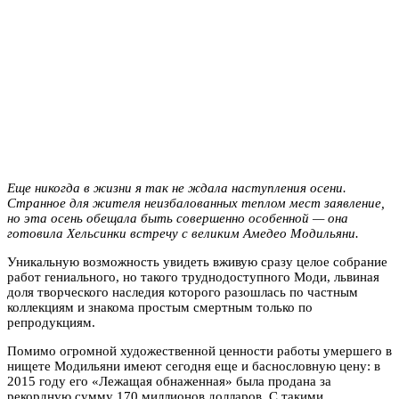
Еще никогда в жизни я так не ждала наступления осени.
Странное для жителя неизбалованных теплом мест заявление,
но эта осень обещала быть совершенно особенной — она
готовила Хельсинки встречу с великим Амедео Модильяни.
Уникальную возможность увидеть вживую сразу целое собрание
работ гениального, но такого труднодоступного Моди, львиная
доля творческого наследия которого разошлась по частным
коллекциям и знакома простым смертным только по
репродукциям.
Помимо огромной художественной ценности работы умершего в
нищете Модильяни имеют сегодня еще и баснословную цену: в
2015 году его «Лежащая обнаженная» была продана за
рекордную сумму 170 миллионов долларов. С такими