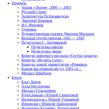
Проекты
Архив «Лицея». 2000 — 2003
Русский Север
Архитектура Петрозаводска
Дмитрий Новиков
И.С.Фрадков
Здоровье
Художественная галерея Дмитрия Москина
Великая Отечественная. 1941 — 1945
Педагогика С. Артемьевой
Педагогика школы
Педагогика двора
Конкурс короткого рассказа «Сестра таланта»
Конкурс «Во весь голос»
Конкурс новой драматургии «Ремарка»
Каким мы помним август 1991-го…
Михаил Швейцер
Блоги
Блог Лицея
Алла Нестеренко
Михаил Гольденберг
Родословная с Юлией Свинцовой
Видоискатель с Юлией Утышевой
Вернисаж с Ириной Ларионовой
Валентина Калачёва. Впечатления