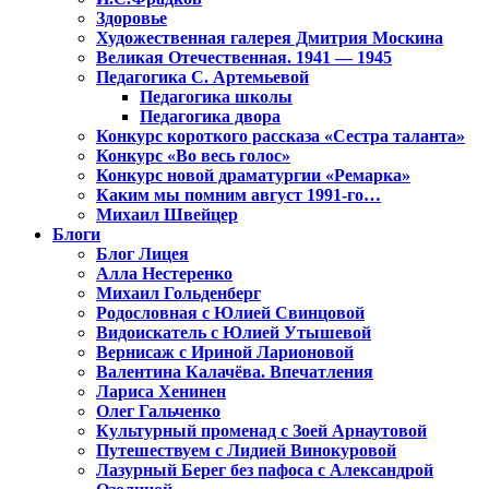
Здоровье
Художественная галерея Дмитрия Москина
Великая Отечественная. 1941 — 1945
Педагогика С. Артемьевой
Педагогика школы
Педагогика двора
Конкурс короткого рассказа «Сестра таланта»
Конкурс «Во весь голос»
Конкурс новой драматургии «Ремарка»
Каким мы помним август 1991-го…
Михаил Швейцер
Блоги
Блог Лицея
Алла Нестеренко
Михаил Гольденберг
Родословная с Юлией Свинцовой
Видоискатель с Юлией Утышевой
Вернисаж с Ириной Ларионовой
Валентина Калачёва. Впечатления
Лариса Хенинен
Олег Гальченко
Культурный променад с Зоей Арнаутовой
Путешествуем с Лидией Винокуровой
Лазурный Берег без пафоса с Александрой