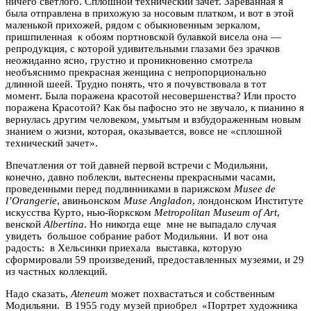
ничего светлого. Сплошной технический зачет. Зареванная я
была отправлена в прихожую за носовым платком, и вот в этой
маленькой прихожей, рядом с обыкновенным зеркалом,
пришпиленная к обоям портновской булавкой висела она —
репродукция, с которой удивительными глазами без зрачков
неожиданно ясно, грустно и проникновенно смотрела
необъяснимо прекрасная женщина с непропорционально
длинной шеей. Трудно понять, что я почувствовала в тот
момент. Была поражена красотой несовершенства? Или просто
поражена Красотой? Как бы пафосно это не звучало, к пианино я
вернулась другим человеком, умытым и взбудораженным новым
знанием о жизни, которая, оказывается, вовсе не «сплошной
технический зачет».
Впечатления от той давней первой встречи с Модильяни,
конечно, давно поблекли, вытеснены прекрасными часами,
проведенными перед подлинниками в парижском
Musee de
l’Orangerie
, авиньонском
Muse Angladon
, лондонском Институте
искусства Курто, нью-йоркском
Metropolitan Museum of Art
,
венской
Albertina
. Но никогда еще мне не выпадало случая
увидеть большое собрание работ Модильяни. И вот она
радость: в Хельсинки приехала выставка, которую
сформировали 59 произведений, предоставленных музеями, и 29
из частных коллекций.
Надо сказать,
Ateneum
может похвастаться и собственным
Модильяни. В 1955 году музей приобрел «Портрет художника