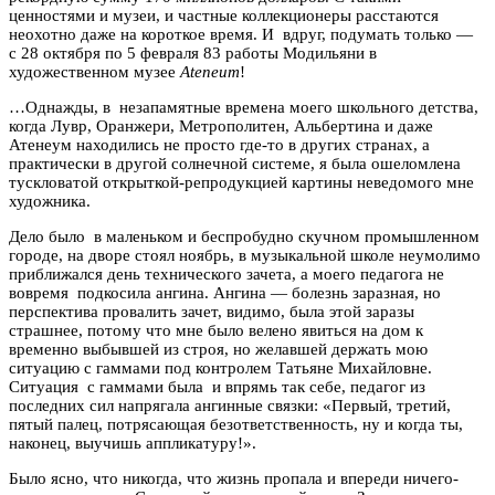
ценностями и музеи, и частные коллекционеры расстаются
неохотно даже на короткое время. И вдруг, подумать только —
с 28 октября по 5 февраля 83 работы Модильяни в
художественном музее
Ateneum
!
…Однажды, в незапамятные времена моего школьного детства,
когда Лувр, Оранжери, Метрополитен, Альбертина и даже
Атенеум находились не просто где-то в других странах, а
практически в другой солнечной системе, я была ошеломлена
тускловатой открыткой-репродукцией картины неведомого мне
художника.
Дело было в маленьком и беспробудно скучном промышленном
городе, на дворе стоял ноябрь, в музыкальной школе неумолимо
приближался день технического зачета, а моего педагога не
вовремя подкосила ангина. Ангина — болезнь заразная, но
перспектива провалить зачет, видимо, была этой заразы
страшнее, потому что мне было велено явиться на дом к
временно выбывшей из строя, но желавшей держать мою
ситуацию с гаммами под контролем Татьяне Михайловне.
Ситуация с гаммами была и впрямь так себе, педагог из
последних сил напрягала ангинные связки: «Первый, третий,
пятый палец, потрясающая безответственность, ну и когда ты,
наконец, выучишь аппликатуру!».
Было ясно, что никогда, что жизнь пропала и впереди ничего-