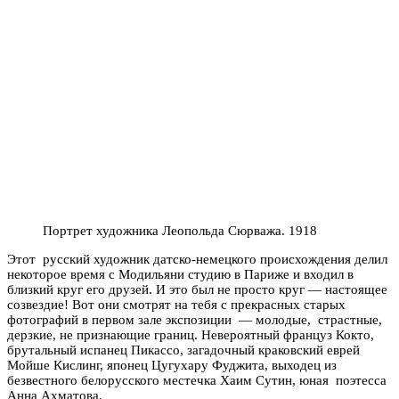
Портрет художника Леопольда Сюрважа. 1918
Этот русский художник датско-немецкого происхождения делил
некоторое время с Модильяни студию в Париже и входил в
близкий круг его друзей. И это был не просто круг — настоящее
созвездие! Вот они смотрят на тебя с прекрасных старых
фотографий в первом зале экспозиции — молодые, страстные,
дерзкие, не признающие границ. Невероятный француз Кокто,
брутальный испанец Пикассо, загадочный краковский еврей
Мойше Кислинг, японец Цугухару Фуджита, выходец из
безвестного белорусского местечка Хаим Сутин, юная поэтесса
Анна Ахматова.