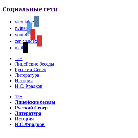
Социальные сети
vkontakte
twitter
youtube
zen-yandex
mail
12+
Лицейские беседы
Русский Север
Литература
История
И.С.Фрадков
12+
Лицейские беседы
Русский Север
Литература
История
И.С.Фрадков