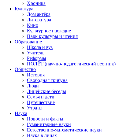
Хроника
Культура
Дом актёра
Литература
Кино
Культурное наследие
Парк культуры и чтения
Образование
Школа и вуз
Учитель
Реформы
ПОЛЁТ (научно-педагогический вестник)
Общество
История
Свободная трибуна
Люди
Лицейские беседы
Семья и дети
Путешествие
Утраты
Наука
Новости и факты
Гуманитарные науки
Естественно-математические науки
Наука в лицах