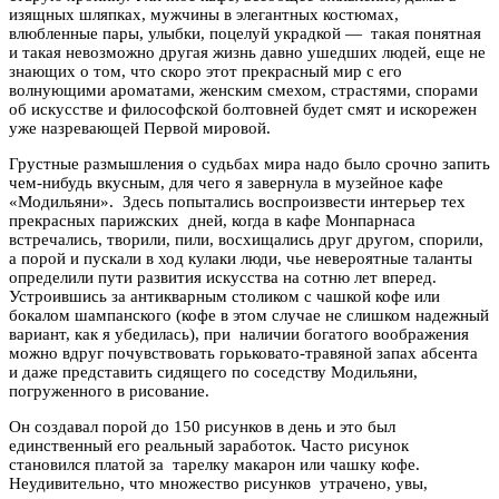
изящных шляпках, мужчины в элегантных костюмах,
влюбленные пары, улыбки, поцелуй украдкой — такая понятная
и такая невозможно другая жизнь давно ушедших людей, еще не
знающих о том, что скоро этот прекрасный мир с его
волнующими ароматами, женским смехом, страстями, спорами
об искусстве и философской болтовней будет смят и искорежен
уже назревающей Первой мировой.
Грустные размышления о судьбах мира надо было срочно запить
чем-нибудь вкусным, для чего я завернула в музейное кафе
«Модильяни». Здесь попытались воспроизвести интерьер тех
прекрасных парижских дней, когда в кафе Монпарнаса
встречались, творили, пили, восхищались друг другом, спорили,
а порой и пускали в ход кулаки люди, чье невероятные таланты
определили пути развития искусства на сотню лет вперед.
Устроившись за антикварным столиком с чашкой кофе или
бокалом шампанского (кофе в этом случае не слишком надежный
вариант, как я убедилась), при наличии богатого воображения
можно вдруг почувствовать горьковато-травяной запах абсента
и даже представить сидящего по соседству Модильяни,
погруженного в рисование.
Он создавал порой до 150 рисунков в день и это был
единственный его реальный заработок. Часто рисунок
становился платой за тарелку макарон или чашку кофе.
Неудивительно, что множество рисунков утрачено, увы,