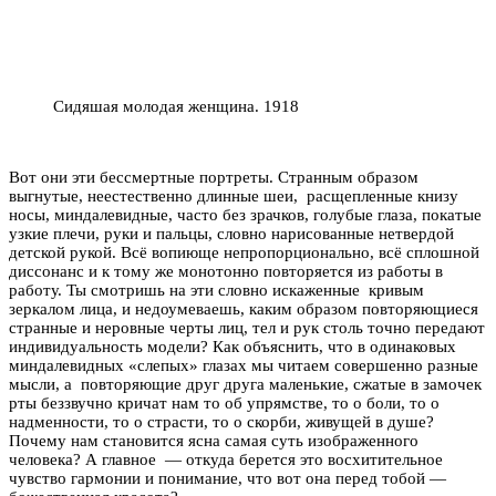
Сидяшая молодая женщина. 1918
Вот они эти бессмертные портреты. Странным образом
выгнутые, неестественно длинные шеи, расщепленные книзу
носы, миндалевидные, часто без зрачков, голубые глаза, покатые
узкие плечи, руки и пальцы, словно нарисованные нетвердой
детской рукой. Всё вопиюще непропорционально, всё сплошной
диссонанс и к тому же монотонно повторяется из работы в
работу. Ты смотришь на эти словно искаженные кривым
зеркалом лица, и недоумеваешь, каким образом повторяющиеся
странные и неровные черты лиц, тел и рук столь точно передают
индивидуальность модели? Как объяснить, что в одинаковых
миндалевидных «слепых» глазах мы читаем совершенно разные
мысли, а повторяющие друг друга маленькие, сжатые в замочек
рты беззвучно кричат нам то об упрямстве, то о боли, то о
надменности, то о страсти, то о скорби, живущей в душе?
Почему нам становится ясна самая суть изображенного
человека? А главное — откуда берется это восхитительное
чувство гармонии и понимание, что вот она перед тобой —