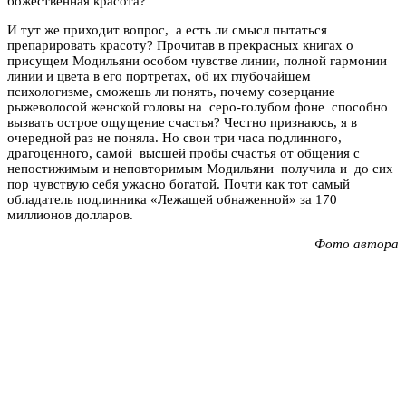
божественная красота?
И тут же приходит вопрос, а есть ли смысл пытаться
препарировать красоту? Прочитав в прекрасных книгах о
присущем Модильяни особом чувстве линии, полной гармонии
линии и цвета в его портретах, об их глубочайшем
психологизме, сможешь ли понять, почему созерцание
рыжеволосой женской головы на серо-голубом фоне способно
вызвать острое ощущение счастья? Честно признаюсь, я в
очередной раз не поняла. Но свои три часа подлинного,
драгоценного, самой высшей пробы счастья от общения с
непостижимым и неповторимым Модильяни получила и до сих
пор чувствую себя ужасно богатой. Почти как тот самый
обладатель подлинника «Лежащей обнаженной» за 170
миллионов долларов.
Фото автора