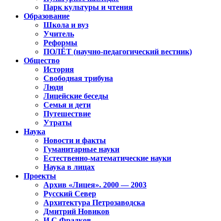
Парк культуры и чтения
Образование
Школа и вуз
Учитель
Реформы
ПОЛЁТ (научно-педагогический вестник)
Общество
История
Свободная трибуна
Люди
Лицейские беседы
Семья и дети
Путешествие
Утраты
Наука
Новости и факты
Гуманитарные науки
Естественно-математические науки
Наука в лицах
Проекты
Архив «Лицея». 2000 — 2003
Русский Север
Архитектура Петрозаводска
Дмитрий Новиков
И.С.Фрадков