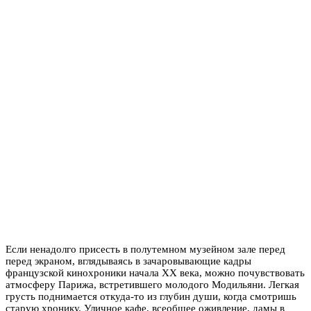
Если ненадолго присесть в полутемном музейном зале перед
перед экраном, вглядываясь в зачаровывающие кадры
французской кинохроники начала XX века, можно почувствовать
атмосферу Парижа, встретившего молодого Модильяни. Легкая
грусть поднимается откуда-то из глубин души, когда смотришь
старую хронику. Уличное кафе, всеобщее оживление, дамы в