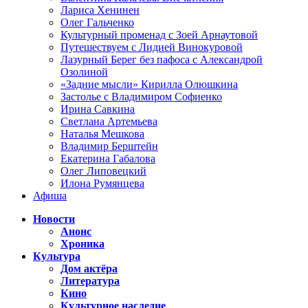
Лариса Хенинен
Олег Гальченко
Культурный променад с Зоей Арнаутовой
Путешествуем с Лидией Винокуровой
Лазурный Берег без пафоса с Александрой
Озолиной
«Задние мысли» Кирилла Олюшкина
Застолье с Владимиром Софиенко
Ирина Савкина
Светлана Артемьева
Наталья Мешкова
Владимир Берштейн
Екатерина Габалова
Олег Липовецкий
Илона Румянцева
Афиша
Новости
Анонс
Хроника
Культура
Дом актёра
Литература
Кино
Культурное наследие