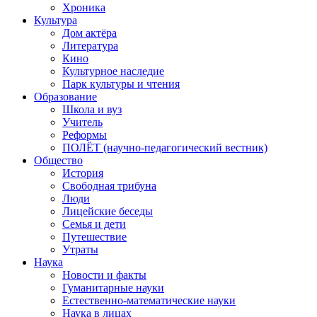
Хроника
Культура
Дом актёра
Литература
Кино
Культурное наследие
Парк культуры и чтения
Образование
Школа и вуз
Учитель
Реформы
ПОЛЁТ (научно-педагогический вестник)
Общество
История
Свободная трибуна
Люди
Лицейские беседы
Семья и дети
Путешествие
Утраты
Наука
Новости и факты
Гуманитарные науки
Естественно-математические науки
Наука в лицах