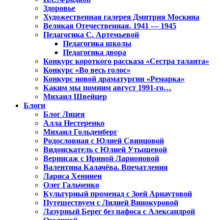
Здоровье
Художественная галерея Дмитрия Москина
Великая Отечественная. 1941 — 1945
Педагогика С. Артемьевой
Педагогика школы
Педагогика двора
Конкурс короткого рассказа «Сестра таланта»
Конкурс «Во весь голос»
Конкурс новой драматургии «Ремарка»
Каким мы помним август 1991-го…
Михаил Швейцер
Блоги
Блог Лицея
Алла Нестеренко
Михаил Гольденберг
Родословная с Юлией Свинцовой
Видоискатель с Юлией Утышевой
Вернисаж с Ириной Ларионовой
Валентина Калачёва. Впечатления
Лариса Хенинен
Олег Гальченко
Культурный променад с Зоей Арнаутовой
Путешествуем с Лидией Винокуровой
Лазурный Берег без пафоса с Александрой