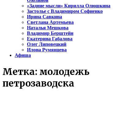
Озолиной
«Задние мысли» Кирилла Олюшкина
Застолье с Владимиром Софиенко
Ирина Савкина
Светлана Артемьева
Наталья Мешкова
Владимир Берштейн
Екатерина Габалова
Олег Липовецкий
Илона Румянцева
Афиша
Метка:
молодежь
петрозаводска