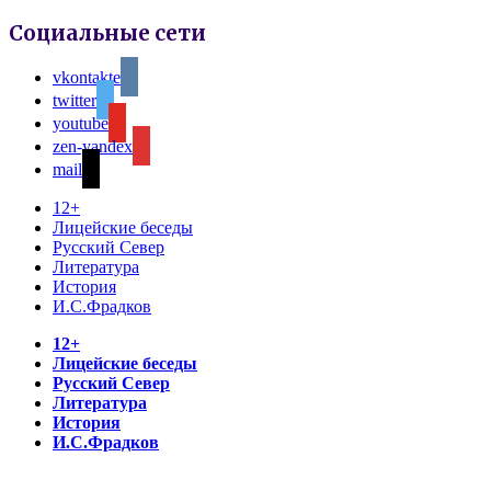
Социальные сети
vkontakte
twitter
youtube
zen-yandex
mail
12+
Лицейские беседы
Русский Север
Литература
История
И.С.Фрадков
12+
Лицейские беседы
Русский Север
Литература
История
И.С.Фрадков