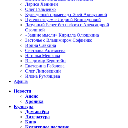
Лариса Хенинен
Олег Гальченко
Культурный променад с Зоей Арнаутовой
Путешествуем с Лидией Винокуровой
Лазурный Берег без пафоса с Александрой
Озолиной
«Задние мысли» Кирилла Олюшкина
Застолье с Владимиром Софиенко
Ирина Савкина
Светлана Артемьева
Наталья Мешкова
Владимир Берштейн
Екатерина Габалова
Олег Липовецкий
Илона Румянцева
Афиша
Новости
Анонс
Хроника
Культура
Дом актёра
Литература
Кино
Культурное наследие