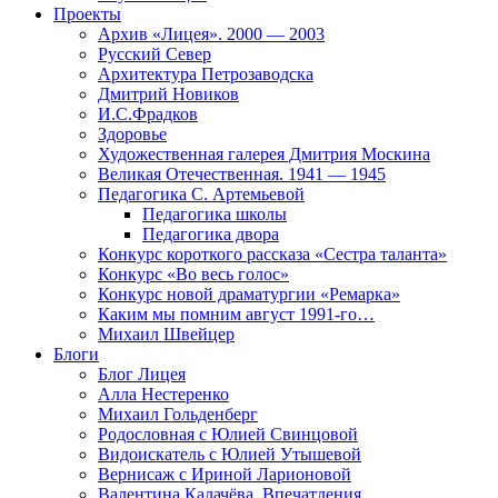
Проекты
Архив «Лицея». 2000 — 2003
Русский Север
Архитектура Петрозаводска
Дмитрий Новиков
И.С.Фрадков
Здоровье
Художественная галерея Дмитрия Москина
Великая Отечественная. 1941 — 1945
Педагогика С. Артемьевой
Педагогика школы
Педагогика двора
Конкурс короткого рассказа «Сестра таланта»
Конкурс «Во весь голос»
Конкурс новой драматургии «Ремарка»
Каким мы помним август 1991-го…
Михаил Швейцер
Блоги
Блог Лицея
Алла Нестеренко
Михаил Гольденберг
Родословная с Юлией Свинцовой
Видоискатель с Юлией Утышевой
Вернисаж с Ириной Ларионовой
Валентина Калачёва. Впечатления