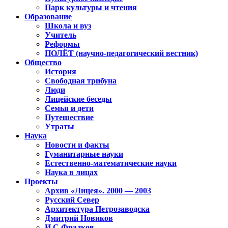
Парк культуры и чтения
Образование
Школа и вуз
Учитель
Реформы
ПОЛЁТ (научно-педагогический вестник)
Общество
История
Свободная трибуна
Люди
Лицейские беседы
Семья и дети
Путешествие
Утраты
Наука
Новости и факты
Гуманитарные науки
Естественно-математические науки
Наука в лицах
Проекты
Архив «Лицея». 2000 — 2003
Русский Север
Архитектура Петрозаводска
Дмитрий Новиков
И.С.Фрадков