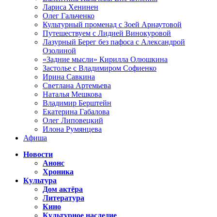
Лариса Хенинен
Олег Гальченко
Культурный променад с Зоей Арнаутовой
Путешествуем с Лидией Винокуровой
Лазурный Берег без пафоса с Александрой
Озолиной
«Задние мысли» Кирилла Олюшкина
Застолье с Владимиром Софиенко
Ирина Савкина
Светлана Артемьева
Наталья Мешкова
Владимир Берштейн
Екатерина Габалова
Олег Липовецкий
Илона Румянцева
Афиша
Новости
Анонс
Хроника
Культура
Дом актёра
Литература
Кино
Культурное наследие