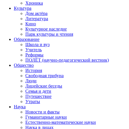
Хроника
Культура
Дом актёра
Литература
Кино
Культурное наследие
Парк культуры и чтения
Образование
Школа и вуз
Учитель
Реформы
ПОЛЁТ (научно-педагогический вестник)
Общество
История
Свободная трибуна
Люди
Лицейские беседы
Семья и дети
Путешествие
Утраты
Наука
Новости и факты
Гуманитарные науки
Естественно-математические науки
Наука в лицах