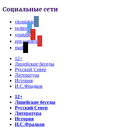
Социальные сети
vkontakte
twitter
youtube
zen-yandex
mail
12+
Лицейские беседы
Русский Север
Литература
История
И.С.Фрадков
12+
Лицейские беседы
Русский Север
Литература
История
И.С.Фрадков