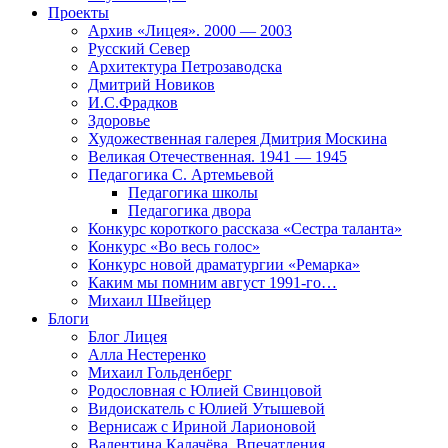
Проекты
Архив «Лицея». 2000 — 2003
Русский Север
Архитектура Петрозаводска
Дмитрий Новиков
И.С.Фрадков
Здоровье
Художественная галерея Дмитрия Москина
Великая Отечественная. 1941 — 1945
Педагогика С. Артемьевой
Педагогика школы
Педагогика двора
Конкурс короткого рассказа «Сестра таланта»
Конкурс «Во весь голос»
Конкурс новой драматургии «Ремарка»
Каким мы помним август 1991-го…
Михаил Швейцер
Блоги
Блог Лицея
Алла Нестеренко
Михаил Гольденберг
Родословная с Юлией Свинцовой
Видоискатель с Юлией Утышевой
Вернисаж с Ириной Ларионовой
Валентина Калачёва. Впечатления