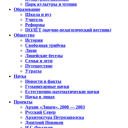
Парк культуры и чтения
Образование
Школа и вуз
Учитель
Реформы
ПОЛЁТ (научно-педагогический вестник)
Общество
История
Свободная трибуна
Люди
Лицейские беседы
Семья и дети
Путешествие
Утраты
Наука
Новости и факты
Гуманитарные науки
Естественно-математические науки
Наука в лицах
Проекты
Архив «Лицея». 2000 — 2003
Русский Север
Архитектура Петрозаводска
Дмитрий Новиков
И.С.Фрадков