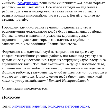
«Лицею»
возмущалась
решением чиновников: «»Новый формат
работы», — вещает мэрия. Всё новое сегодня — удаленная
работа с детьми и молодежью, а также занятия не только в
разных концах микрорайона, но и города. Бегайте, ездите по
столице, дети!».
Городская администрация туманно предполагает, что в
распоряжении молодежного клуба будут школы микрорайона.
Однако школы в нынешних условиях коронавирусных
ограничений даже договоры с молодежным клубом не
заключают, о чем сообщила Галина Васильева.
Формально молодежный клуб не закрыли, но на деле ему
создали тяжелейшие условия работы, поставив под угрозу его
дальнейшее существование. Одна из сотрудниц клуба расценила
случившееся так:
«Вот так вкладываешь душу в любимое дело,
воспитываешь молодое поколение, привлекаешь к интересным
формам работы, увлекаешь их, чтоб не шлялись по подъездам и
торговым центрам. И раз… пинка тебе дают, как ненужный
хлам на улицу выкидывают! Больно! Несправедливо!»
Оптимизация продолжается.
Похожее
Теги:
библиотеки карелии
,
молодежь петрозаводска
,