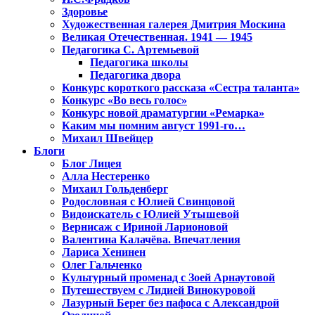
Здоровье
Художественная галерея Дмитрия Москина
Великая Отечественная. 1941 — 1945
Педагогика С. Артемьевой
Педагогика школы
Педагогика двора
Конкурс короткого рассказа «Сестра таланта»
Конкурс «Во весь голос»
Конкурс новой драматургии «Ремарка»
Каким мы помним август 1991-го…
Михаил Швейцер
Блоги
Блог Лицея
Алла Нестеренко
Михаил Гольденберг
Родословная с Юлией Свинцовой
Видоискатель с Юлией Утышевой
Вернисаж с Ириной Ларионовой
Валентина Калачёва. Впечатления
Лариса Хенинен
Олег Гальченко
Культурный променад с Зоей Арнаутовой
Путешествуем с Лидией Винокуровой
Лазурный Берег без пафоса с Александрой