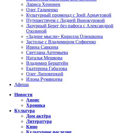
Лариса Хенинен
Олег Гальченко
Культурный променад с Зоей Арнаутовой
Путешествуем с Лидией Винокуровой
Лазурный Берег без пафоса с Александрой
Озолиной
«Задние мысли» Кирилла Олюшкина
Застолье с Владимиром Софиенко
Ирина Савкина
Светлана Артемьева
Наталья Мешкова
Владимир Берштейн
Екатерина Габалова
Олег Липовецкий
Илона Румянцева
Афиша
Новости
Анонс
Хроника
Культура
Дом актёра
Литература
Кино
Культурное наследие