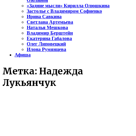
Озолиной
«Задние мысли» Кирилла Олюшкина
Застолье с Владимиром Софиенко
Ирина Савкина
Светлана Артемьева
Наталья Мешкова
Владимир Берштейн
Екатерина Габалова
Олег Липовецкий
Илона Румянцева
Афиша
Метка:
Надежда
Лукьянчук