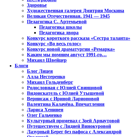
Здоровье
Художественная галерея Дмитрия Москина
Великая Отечественная. 1941 — 1945
Педагогика С. Артемьевой
Педагогика школы
Педагогика двора
Конкурс короткого рассказа «Сестра таланта»
Конкурс «Во весь голос»
Конкурс новой драматургии «Ремарка»
Каким мы помним август 1991-го…
Михаил Швейцер
Блоги
Блог Лицея
Алла Нестеренко
Михаил Гольденберг
Родословная с Юлией Свинцовой
Видоискатель с Юлией Утышевой
Вернисаж с Ириной Ларионовой
Валентина Калачёва. Впечатления
Лариса Хенинен
Олег Гальченко
Культурный променад с Зоей Арнаутовой
Путешествуем с Лидией Винокуровой
Лазурный Берег без пафоса с Александрой