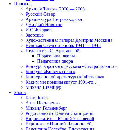
Проекты
Архив «Лицея». 2000 — 2003
Русский Север
Архитектура Петрозаводска
Дмитрий Новиков
И.С.Фрадков
Здоровье
Художественная галерея Дмитрия Москина
Великая Отечественная. 1941 — 1945
Педагогика С. Артемьевой
Педагогика школы
Педагогика двора
Конкурс короткого рассказа «Сестра таланта»
Конкурс «Во весь голос»
Конкурс новой драматургии «Ремарка»
Каким мы помним август 1991-го…
Михаил Швейцер
Блоги
Блог Лицея
Алла Нестеренко
Михаил Гольденберг
Родословная с Юлией Свинцовой
Видоискатель с Юлией Утышевой
Вернисаж с Ириной Ларионовой
Валентина Калачёва. Впечатления