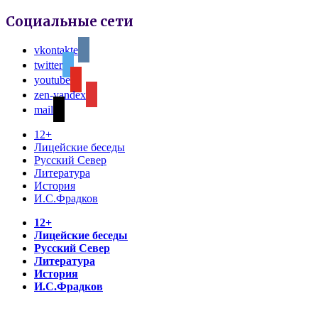
Социальные сети
vkontakte
twitter
youtube
zen-yandex
mail
12+
Лицейские беседы
Русский Север
Литература
История
И.С.Фрадков
12+
Лицейские беседы
Русский Север
Литература
История
И.С.Фрадков