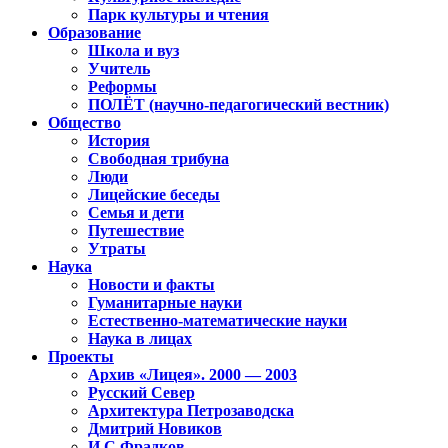
Парк культуры и чтения
Образование
Школа и вуз
Учитель
Реформы
ПОЛЁТ (научно-педагогический вестник)
Общество
История
Свободная трибуна
Люди
Лицейские беседы
Семья и дети
Путешествие
Утраты
Наука
Новости и факты
Гуманитарные науки
Естественно-математические науки
Наука в лицах
Проекты
Архив «Лицея». 2000 — 2003
Русский Север
Архитектура Петрозаводска
Дмитрий Новиков
И.С.Фрадков