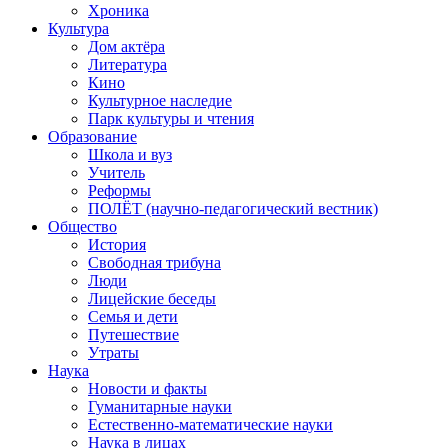
Хроника
Культура
Дом актёра
Литература
Кино
Культурное наследие
Парк культуры и чтения
Образование
Школа и вуз
Учитель
Реформы
ПОЛЁТ (научно-педагогический вестник)
Общество
История
Свободная трибуна
Люди
Лицейские беседы
Семья и дети
Путешествие
Утраты
Наука
Новости и факты
Гуманитарные науки
Естественно-математические науки
Наука в лицах