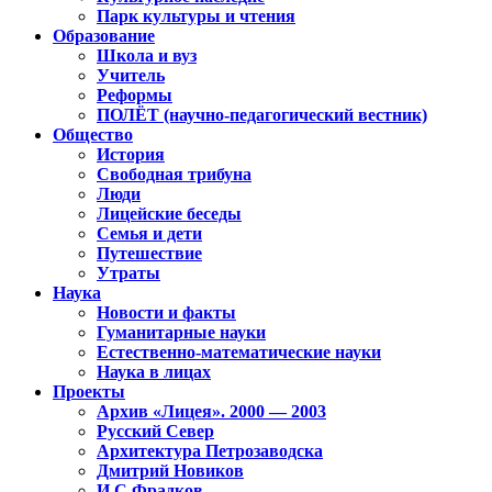
Парк культуры и чтения
Образование
Школа и вуз
Учитель
Реформы
ПОЛЁТ (научно-педагогический вестник)
Общество
История
Свободная трибуна
Люди
Лицейские беседы
Семья и дети
Путешествие
Утраты
Наука
Новости и факты
Гуманитарные науки
Естественно-математические науки
Наука в лицах
Проекты
Архив «Лицея». 2000 — 2003
Русский Север
Архитектура Петрозаводска
Дмитрий Новиков
И.С.Фрадков