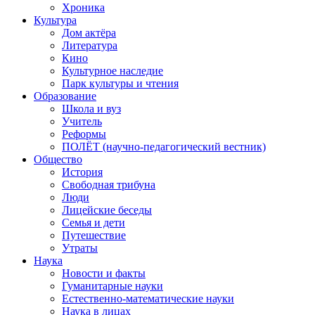
Хроника
Культура
Дом актёра
Литература
Кино
Культурное наследие
Парк культуры и чтения
Образование
Школа и вуз
Учитель
Реформы
ПОЛЁТ (научно-педагогический вестник)
Общество
История
Свободная трибуна
Люди
Лицейские беседы
Семья и дети
Путешествие
Утраты
Наука
Новости и факты
Гуманитарные науки
Естественно-математические науки
Наука в лицах