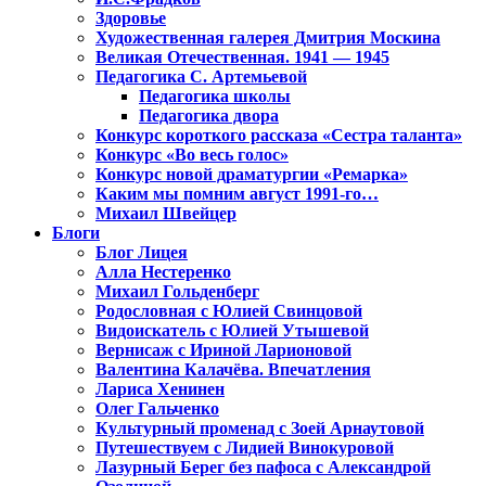
Здоровье
Художественная галерея Дмитрия Москина
Великая Отечественная. 1941 — 1945
Педагогика С. Артемьевой
Педагогика школы
Педагогика двора
Конкурс короткого рассказа «Сестра таланта»
Конкурс «Во весь голос»
Конкурс новой драматургии «Ремарка»
Каким мы помним август 1991-го…
Михаил Швейцер
Блоги
Блог Лицея
Алла Нестеренко
Михаил Гольденберг
Родословная с Юлией Свинцовой
Видоискатель с Юлией Утышевой
Вернисаж с Ириной Ларионовой
Валентина Калачёва. Впечатления
Лариса Хенинен
Олег Гальченко
Культурный променад с Зоей Арнаутовой
Путешествуем с Лидией Винокуровой
Лазурный Берег без пафоса с Александрой