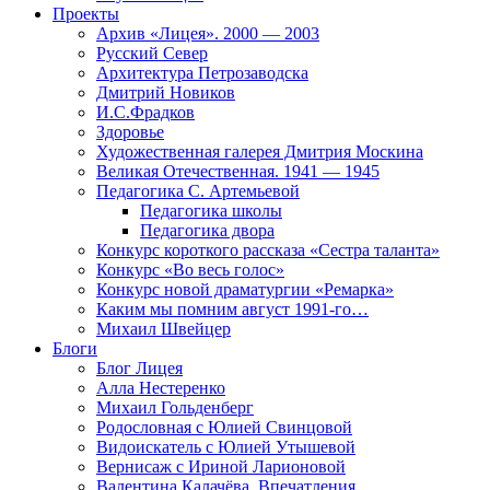
Проекты
Архив «Лицея». 2000 — 2003
Русский Север
Архитектура Петрозаводска
Дмитрий Новиков
И.С.Фрадков
Здоровье
Художественная галерея Дмитрия Москина
Великая Отечественная. 1941 — 1945
Педагогика С. Артемьевой
Педагогика школы
Педагогика двора
Конкурс короткого рассказа «Сестра таланта»
Конкурс «Во весь голос»
Конкурс новой драматургии «Ремарка»
Каким мы помним август 1991-го…
Михаил Швейцер
Блоги
Блог Лицея
Алла Нестеренко
Михаил Гольденберг
Родословная с Юлией Свинцовой
Видоискатель с Юлией Утышевой
Вернисаж с Ириной Ларионовой
Валентина Калачёва. Впечатления