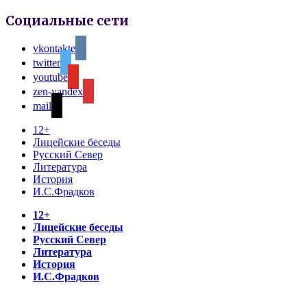
Социальные сети
vkontakte
twitter
youtube
zen-yandex
mail
12+
Лицейские беседы
Русский Север
Литература
История
И.С.Фрадков
12+
Лицейские беседы
Русский Север
Литература
История
И.С.Фрадков