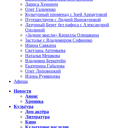
Лариса Хенинен
Олег Гальченко
Культурный променад с Зоей Арнаутовой
Путешествуем с Лидией Винокуровой
Лазурный Берег без пафоса с Александрой
Озолиной
«Задние мысли» Кирилла Олюшкина
Застолье с Владимиром Софиенко
Ирина Савкина
Светлана Артемьева
Наталья Мешкова
Владимир Берштейн
Екатерина Габалова
Олег Липовецкий
Илона Румянцева
Афиша
Новости
Анонс
Хроника
Культура
Дом актёра
Литература
Кино
Культурное наследие