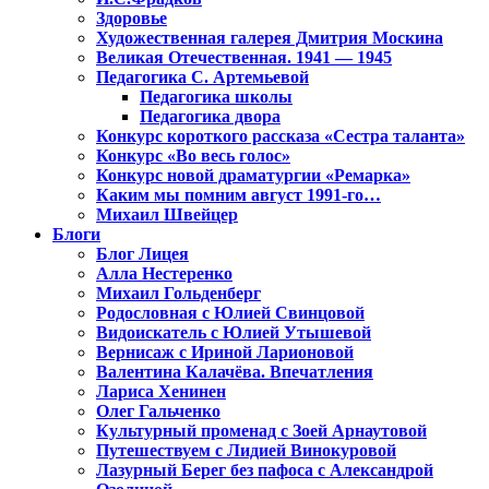
Здоровье
Художественная галерея Дмитрия Москина
Великая Отечественная. 1941 — 1945
Педагогика С. Артемьевой
Педагогика школы
Педагогика двора
Конкурс короткого рассказа «Сестра таланта»
Конкурс «Во весь голос»
Конкурс новой драматургии «Ремарка»
Каким мы помним август 1991-го…
Михаил Швейцер
Блоги
Блог Лицея
Алла Нестеренко
Михаил Гольденберг
Родословная с Юлией Свинцовой
Видоискатель с Юлией Утышевой
Вернисаж с Ириной Ларионовой
Валентина Калачёва. Впечатления
Лариса Хенинен
Олег Гальченко
Культурный променад с Зоей Арнаутовой
Путешествуем с Лидией Винокуровой
Лазурный Берег без пафоса с Александрой