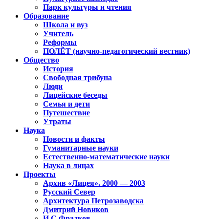
Парк культуры и чтения
Образование
Школа и вуз
Учитель
Реформы
ПОЛЁТ (научно-педагогический вестник)
Общество
История
Свободная трибуна
Люди
Лицейские беседы
Семья и дети
Путешествие
Утраты
Наука
Новости и факты
Гуманитарные науки
Естественно-математические науки
Наука в лицах
Проекты
Архив «Лицея». 2000 — 2003
Русский Север
Архитектура Петрозаводска
Дмитрий Новиков
И.С.Фрадков