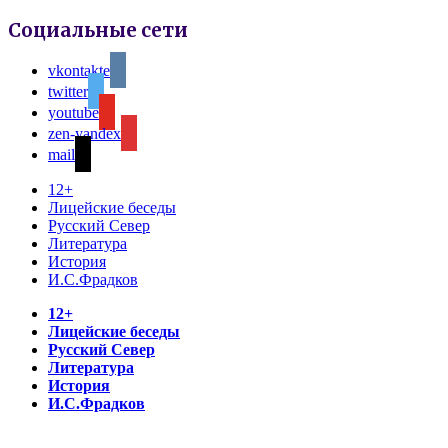
Социальные сети
vkontakte
twitter
youtube
zen-yandex
mail
12+
Лицейские беседы
Русский Север
Литература
История
И.С.Фрадков
12+
Лицейские беседы
Русский Север
Литература
История
И.С.Фрадков