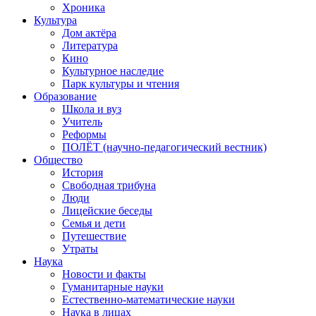
Хроника
Культура
Дом актёра
Литература
Кино
Культурное наследие
Парк культуры и чтения
Образование
Школа и вуз
Учитель
Реформы
ПОЛЁТ (научно-педагогический вестник)
Общество
История
Свободная трибуна
Люди
Лицейские беседы
Семья и дети
Путешествие
Утраты
Наука
Новости и факты
Гуманитарные науки
Естественно-математические науки
Наука в лицах