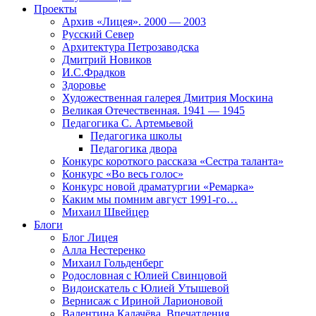
Проекты
Архив «Лицея». 2000 — 2003
Русский Север
Архитектура Петрозаводска
Дмитрий Новиков
И.С.Фрадков
Здоровье
Художественная галерея Дмитрия Москина
Великая Отечественная. 1941 — 1945
Педагогика С. Артемьевой
Педагогика школы
Педагогика двора
Конкурс короткого рассказа «Сестра таланта»
Конкурс «Во весь голос»
Конкурс новой драматургии «Ремарка»
Каким мы помним август 1991-го…
Михаил Швейцер
Блоги
Блог Лицея
Алла Нестеренко
Михаил Гольденберг
Родословная с Юлией Свинцовой
Видоискатель с Юлией Утышевой
Вернисаж с Ириной Ларионовой
Валентина Калачёва. Впечатления