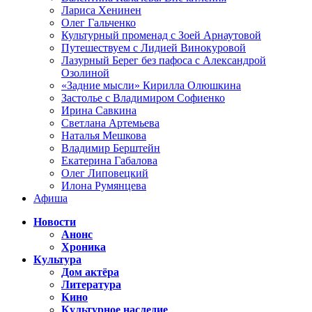
Лариса Хенинен
Олег Гальченко
Культурный променад с Зоей Арнаутовой
Путешествуем с Лидией Винокуровой
Лазурный Берег без пафоса с Александрой
Озолиной
«Задние мысли» Кирилла Олюшкина
Застолье с Владимиром Софиенко
Ирина Савкина
Светлана Артемьева
Наталья Мешкова
Владимир Берштейн
Екатерина Габалова
Олег Липовецкий
Илона Румянцева
Афиша
Новости
Анонс
Хроника
Культура
Дом актёра
Литература
Кино
Культурное наследие