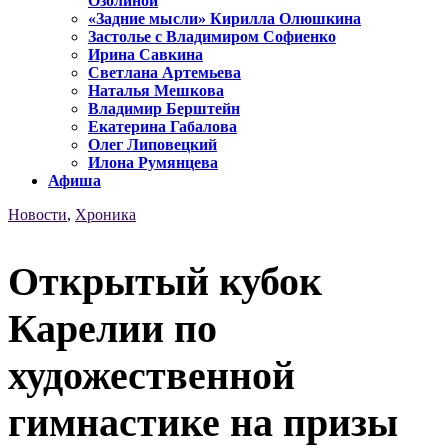
Озолиной
«Задние мысли» Кирилла Олюшкина
Застолье с Владимиром Софиенко
Ирина Савкина
Светлана Артемьева
Наталья Мешкова
Владимир Берштейн
Екатерина Габалова
Олег Липовецкий
Илона Румянцева
Афиша
Новости
,
Хроника
Открытый кубок
Карелии по
художественной
гимнастике на призы