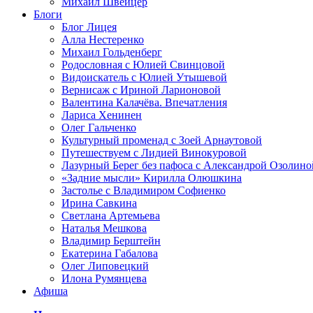
Михаил Швейцер
Блоги
Блог Лицея
Алла Нестеренко
Михаил Гольденберг
Родословная с Юлией Свинцовой
Видоискатель с Юлией Утышевой
Вернисаж с Ириной Ларионовой
Валентина Калачёва. Впечатления
Лариса Хенинен
Олег Гальченко
Культурный променад с Зоей Арнаутовой
Путешествуем с Лидией Винокуровой
Лазурный Берег без пафоса с Александрой Озолино
«Задние мысли» Кирилла Олюшкина
Застолье с Владимиром Софиенко
Ирина Савкина
Светлана Артемьева
Наталья Мешкова
Владимир Берштейн
Екатерина Габалова
Олег Липовецкий
Илона Румянцева
Афиша