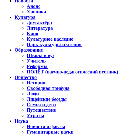
Новости
Анонс
Хроника
Культура
Дом актёра
Литература
Кино
Культурное наследие
Парк культуры и чтения
Образование
Школа и вуз
Учитель
Реформы
ПОЛЁТ (научно-педагогический вестник)
Общество
История
Свободная трибуна
Люди
Лицейские беседы
Семья и дети
Путешествие
Утраты
Наука
Новости и факты
Гуманитарные науки