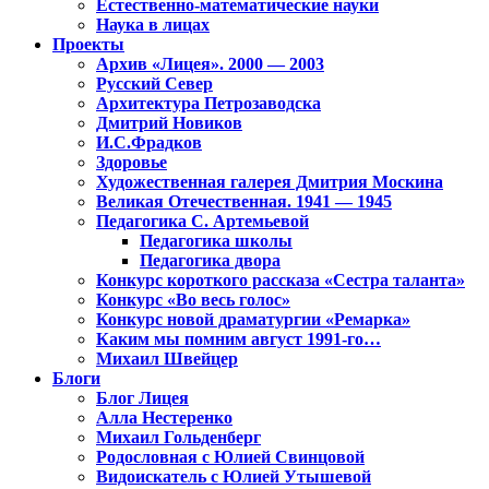
Естественно-математические науки
Наука в лицах
Проекты
Архив «Лицея». 2000 — 2003
Русский Север
Архитектура Петрозаводска
Дмитрий Новиков
И.С.Фрадков
Здоровье
Художественная галерея Дмитрия Москина
Великая Отечественная. 1941 — 1945
Педагогика С. Артемьевой
Педагогика школы
Педагогика двора
Конкурс короткого рассказа «Сестра таланта»
Конкурс «Во весь голос»
Конкурс новой драматургии «Ремарка»
Каким мы помним август 1991-го…
Михаил Швейцер
Блоги
Блог Лицея
Алла Нестеренко
Михаил Гольденберг
Родословная с Юлией Свинцовой
Видоискатель с Юлией Утышевой