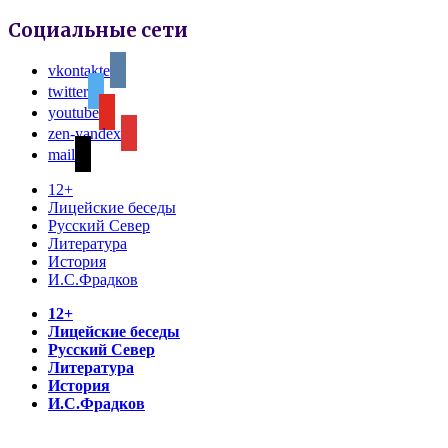
Социальные сети
vkontakte
twitter
youtube
zen-yandex
mail
12+
Лицейские беседы
Русский Север
Литература
История
И.С.Фрадков
12+
Лицейские беседы
Русский Север
Литература
История
И.С.Фрадков