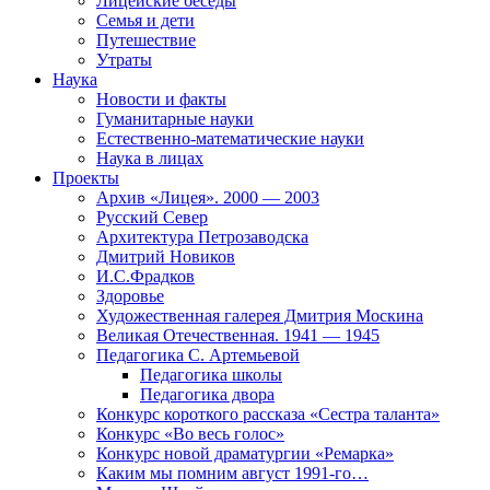
Лицейские беседы
Семья и дети
Путешествие
Утраты
Наука
Новости и факты
Гуманитарные науки
Естественно-математические науки
Наука в лицах
Проекты
Архив «Лицея». 2000 — 2003
Русский Север
Архитектура Петрозаводска
Дмитрий Новиков
И.С.Фрадков
Здоровье
Художественная галерея Дмитрия Москина
Великая Отечественная. 1941 — 1945
Педагогика С. Артемьевой
Педагогика школы
Педагогика двора
Конкурс короткого рассказа «Сестра таланта»
Конкурс «Во весь голос»
Конкурс новой драматургии «Ремарка»
Каким мы помним август 1991-го…