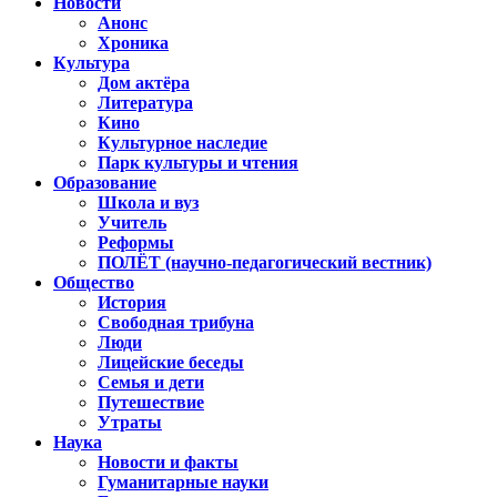
Новости
Анонс
Хроника
Культура
Дом актёра
Литература
Кино
Культурное наследие
Парк культуры и чтения
Образование
Школа и вуз
Учитель
Реформы
ПОЛЁТ (научно-педагогический вестник)
Общество
История
Свободная трибуна
Люди
Лицейские беседы
Семья и дети
Путешествие
Утраты
Наука
Новости и факты
Гуманитарные науки