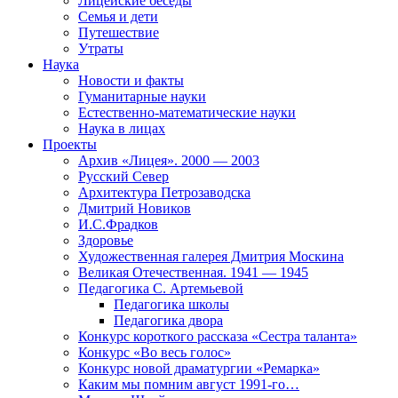
Лицейские беседы
Семья и дети
Путешествие
Утраты
Наука
Новости и факты
Гуманитарные науки
Естественно-математические науки
Наука в лицах
Проекты
Архив «Лицея». 2000 — 2003
Русский Север
Архитектура Петрозаводска
Дмитрий Новиков
И.С.Фрадков
Здоровье
Художественная галерея Дмитрия Москина
Великая Отечественная. 1941 — 1945
Педагогика С. Артемьевой
Педагогика школы
Педагогика двора
Конкурс короткого рассказа «Сестра таланта»
Конкурс «Во весь голос»
Конкурс новой драматургии «Ремарка»
Каким мы помним август 1991-го…