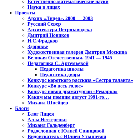
Естественно-математические науки
Наука в лицах
Проекты
Архив «Лицея». 2000 — 2003
Русский Север
Архитектура Петрозаводска
Дмитрий Новиков
И.С.Фрадков
Здоровье
Художественная галерея Дмитрия Москина
Великая Отечественная. 1941 — 1945
Педагогика С. Артемьевой
Педагогика школы
Педагогика двора
Конкурс короткого рассказа «Сестра таланта»
Конкурс «Во весь голос»
Конкурс новой драматургии «Ремарка»
Каким мы помним август 1991-го…
Михаил Швейцер
Блоги
Блог Лицея
Алла Нестеренко
Михаил Гольденберг
Родословная с Юлией Свинцовой
Видоискатель с Юлией Утышевой