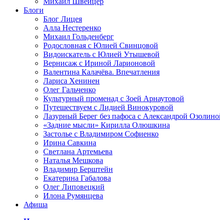
Михаил Швейцер
Блоги
Блог Лицея
Алла Нестеренко
Михаил Гольденберг
Родословная с Юлией Свинцовой
Видоискатель с Юлией Утышевой
Вернисаж с Ириной Ларионовой
Валентина Калачёва. Впечатления
Лариса Хенинен
Олег Гальченко
Культурный променад с Зоей Арнаутовой
Путешествуем с Лидией Винокуровой
Лазурный Берег без пафоса с Александрой Озолино
«Задние мысли» Кирилла Олюшкина
Застолье с Владимиром Софиенко
Ирина Савкина
Светлана Артемьева
Наталья Мешкова
Владимир Берштейн
Екатерина Габалова
Олег Липовецкий
Илона Румянцева
Афиша