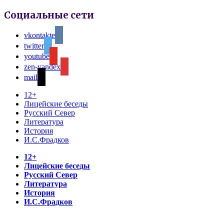
Социальные сети
vkontakte
twitter
youtube
zen-yandex
mail
12+
Лицейские беседы
Русский Север
Литература
История
И.С.Фрадков
12+
Лицейские беседы
Русский Север
Литература
История
И.С.Фрадков