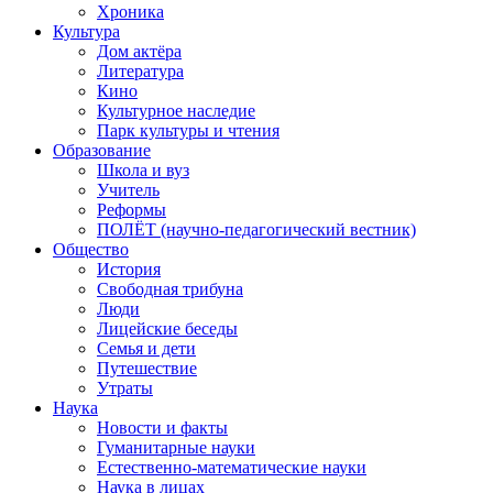
Хроника
Культура
Дом актёра
Литература
Кино
Культурное наследие
Парк культуры и чтения
Образование
Школа и вуз
Учитель
Реформы
ПОЛЁТ (научно-педагогический вестник)
Общество
История
Свободная трибуна
Люди
Лицейские беседы
Семья и дети
Путешествие
Утраты
Наука
Новости и факты
Гуманитарные науки
Естественно-математические науки
Наука в лицах