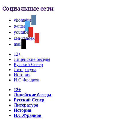
Социальные сети
vkontakte
twitter
youtube
zen-yandex
mail
12+
Лицейские беседы
Русский Север
Литература
История
И.С.Фрадков
12+
Лицейские беседы
Русский Север
Литература
История
И.С.Фрадков