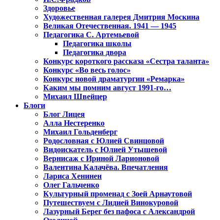
Здоровье
Художественная галерея Дмитрия Москина
Великая Отечественная. 1941 — 1945
Педагогика С. Артемьевой
Педагогика школы
Педагогика двора
Конкурс короткого рассказа «Сестра таланта»
Конкурс «Во весь голос»
Конкурс новой драматургии «Ремарка»
Каким мы помним август 1991-го…
Михаил Швейцер
Блоги
Блог Лицея
Алла Нестеренко
Михаил Гольденберг
Родословная с Юлией Свинцовой
Видоискатель с Юлией Утышевой
Вернисаж с Ириной Ларионовой
Валентина Калачёва. Впечатления
Лариса Хенинен
Олег Гальченко
Культурный променад с Зоей Арнаутовой
Путешествуем с Лидией Винокуровой
Лазурный Берег без пафоса с Александрой