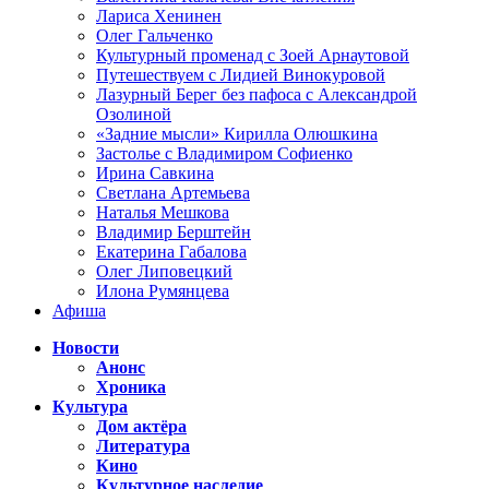
Лариса Хенинен
Олег Гальченко
Культурный променад с Зоей Арнаутовой
Путешествуем с Лидией Винокуровой
Лазурный Берег без пафоса с Александрой
Озолиной
«Задние мысли» Кирилла Олюшкина
Застолье с Владимиром Софиенко
Ирина Савкина
Светлана Артемьева
Наталья Мешкова
Владимир Берштейн
Екатерина Габалова
Олег Липовецкий
Илона Румянцева
Афиша
Новости
Анонс
Хроника
Культура
Дом актёра
Литература
Кино
Культурное наследие