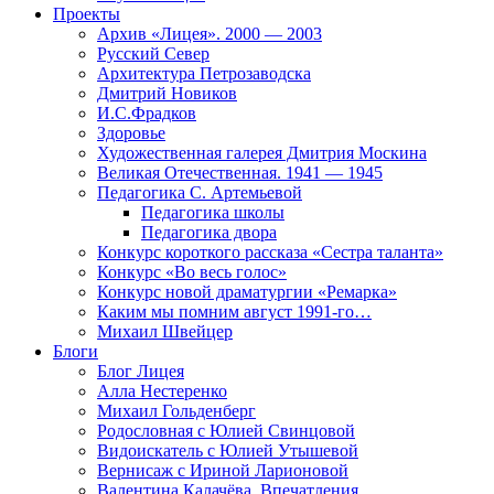
Проекты
Архив «Лицея». 2000 — 2003
Русский Север
Архитектура Петрозаводска
Дмитрий Новиков
И.С.Фрадков
Здоровье
Художественная галерея Дмитрия Москина
Великая Отечественная. 1941 — 1945
Педагогика С. Артемьевой
Педагогика школы
Педагогика двора
Конкурс короткого рассказа «Сестра таланта»
Конкурс «Во весь голос»
Конкурс новой драматургии «Ремарка»
Каким мы помним август 1991-го…
Михаил Швейцер
Блоги
Блог Лицея
Алла Нестеренко
Михаил Гольденберг
Родословная с Юлией Свинцовой
Видоискатель с Юлией Утышевой
Вернисаж с Ириной Ларионовой
Валентина Калачёва. Впечатления