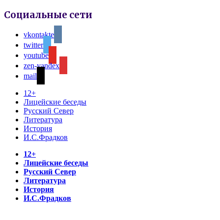
Социальные сети
vkontakte
twitter
youtube
zen-yandex
mail
12+
Лицейские беседы
Русский Север
Литература
История
И.С.Фрадков
12+
Лицейские беседы
Русский Север
Литература
История
И.С.Фрадков