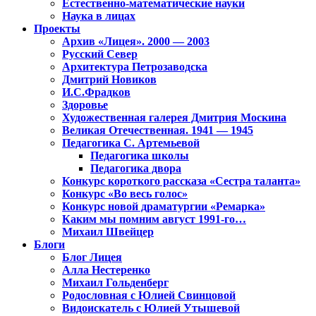
Естественно-математические науки
Наука в лицах
Проекты
Архив «Лицея». 2000 — 2003
Русский Север
Архитектура Петрозаводска
Дмитрий Новиков
И.С.Фрадков
Здоровье
Художественная галерея Дмитрия Москина
Великая Отечественная. 1941 — 1945
Педагогика С. Артемьевой
Педагогика школы
Педагогика двора
Конкурс короткого рассказа «Сестра таланта»
Конкурс «Во весь голос»
Конкурс новой драматургии «Ремарка»
Каким мы помним август 1991-го…
Михаил Швейцер
Блоги
Блог Лицея
Алла Нестеренко
Михаил Гольденберг
Родословная с Юлией Свинцовой
Видоискатель с Юлией Утышевой