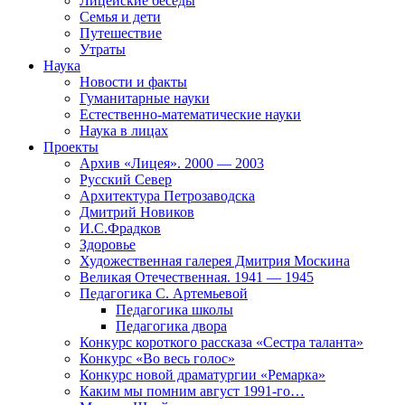
Лицейские беседы
Семья и дети
Путешествие
Утраты
Наука
Новости и факты
Гуманитарные науки
Естественно-математические науки
Наука в лицах
Проекты
Архив «Лицея». 2000 — 2003
Русский Север
Архитектура Петрозаводска
Дмитрий Новиков
И.С.Фрадков
Здоровье
Художественная галерея Дмитрия Москина
Великая Отечественная. 1941 — 1945
Педагогика С. Артемьевой
Педагогика школы
Педагогика двора
Конкурс короткого рассказа «Сестра таланта»
Конкурс «Во весь голос»
Конкурс новой драматургии «Ремарка»
Каким мы помним август 1991-го…