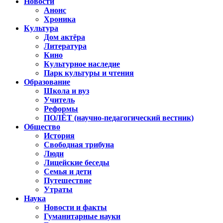
Новости
Анонс
Хроника
Культура
Дом актёра
Литература
Кино
Культурное наследие
Парк культуры и чтения
Образование
Школа и вуз
Учитель
Реформы
ПОЛЁТ (научно-педагогический вестник)
Общество
История
Свободная трибуна
Люди
Лицейские беседы
Семья и дети
Путешествие
Утраты
Наука
Новости и факты
Гуманитарные науки