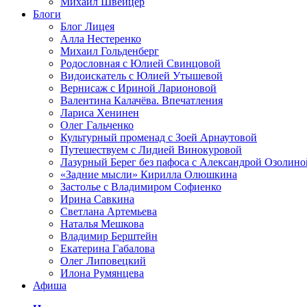
Михаил Швейцер
Блоги
Блог Лицея
Алла Нестеренко
Михаил Гольденберг
Родословная с Юлией Свинцовой
Видоискатель с Юлией Утышевой
Вернисаж с Ириной Ларионовой
Валентина Калачёва. Впечатления
Лариса Хенинен
Олег Гальченко
Культурный променад с Зоей Арнаутовой
Путешествуем с Лидией Винокуровой
Лазурный Берег без пафоса с Александрой Озолино
«Задние мысли» Кирилла Олюшкина
Застолье с Владимиром Софиенко
Ирина Савкина
Светлана Артемьева
Наталья Мешкова
Владимир Берштейн
Екатерина Габалова
Олег Липовецкий
Илона Румянцева
Афиша