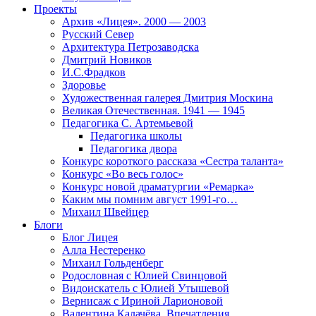
Проекты
Архив «Лицея». 2000 — 2003
Русский Север
Архитектура Петрозаводска
Дмитрий Новиков
И.С.Фрадков
Здоровье
Художественная галерея Дмитрия Москина
Великая Отечественная. 1941 — 1945
Педагогика С. Артемьевой
Педагогика школы
Педагогика двора
Конкурс короткого рассказа «Сестра таланта»
Конкурс «Во весь голос»
Конкурс новой драматургии «Ремарка»
Каким мы помним август 1991-го…
Михаил Швейцер
Блоги
Блог Лицея
Алла Нестеренко
Михаил Гольденберг
Родословная с Юлией Свинцовой
Видоискатель с Юлией Утышевой
Вернисаж с Ириной Ларионовой
Валентина Калачёва. Впечатления