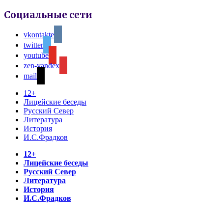
Социальные сети
vkontakte
twitter
youtube
zen-yandex
mail
12+
Лицейские беседы
Русский Север
Литература
История
И.С.Фрадков
12+
Лицейские беседы
Русский Север
Литература
История
И.С.Фрадков