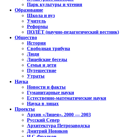
Парк культуры и чтения
Образование
Школа и вуз
Учитель
Реформы
ПОЛЁТ (научно-педагогический вестник)
Общество
История
Свободная трибуна
Люди
Лицейские беседы
Семья и дети
Путешествие
Утраты
Наука
Новости и факты
Гуманитарные науки
Естественно-математические науки
Наука в лицах
Проекты
Архив «Лицея». 2000 — 2003
Русский Север
Архитектура Петрозаводска
Дмитрий Новиков
И.С.Фрадков