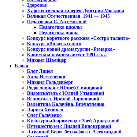
Здоровье
Художественная галерея Дмитрия Москина
Великая Отечественная. 1941 — 1945
Педагогика С. Артемьевой
Педагогика школы
Педагогика двора
Конкурс короткого рассказа «Сестра таланта»
Конкурс «Во весь голос»
Конкурс новой драматургии «Ремарка»
Каким мы помним август 1991-го…
Михаил Швейцер
Блоги
Блог Лицея
Алла Нестеренко
Михаил Гольденберг
Родословная с Юлией Свинцовой
Видоискатель с Юлией Утышевой
Вернисаж с Ириной Ларионовой
Валентина Калачёва. Впечатления
Лариса Хенинен
Олег Гальченко
Культурный променад с Зоей Арнаутовой
Путешествуем с Лидией Винокуровой
Лазурный Берег без пафоса с Александрой