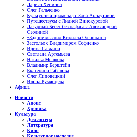
Лариса Хенинен
Олег Гальченко
Культурный променад с Зоей Арнаутовой
Путешествуем с Лидией Винокуровой
Лазурный Берег без пафоса с Александрой
Озолиной
«Задние мысли» Кирилла Олюшкина
Застолье с Владимиром Софиенко
Ирина Савкина
Светлана Артемьева
Наталья Мешкова
Владимир Берштейн
Екатерина Габалова
Олег Липовецкий
Илона Румянцева
Афиша
Новости
Анонс
Хроника
Культура
Дом актёра
Литература
Кино
Культурное наследие