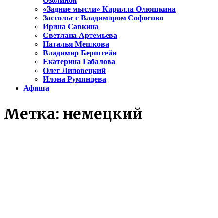
Озолиной
«Задние мысли» Кирилла Олюшкина
Застолье с Владимиром Софиенко
Ирина Савкина
Светлана Артемьева
Наталья Мешкова
Владимир Берштейн
Екатерина Габалова
Олег Липовецкий
Илона Румянцева
Афиша
Метка:
немецкий