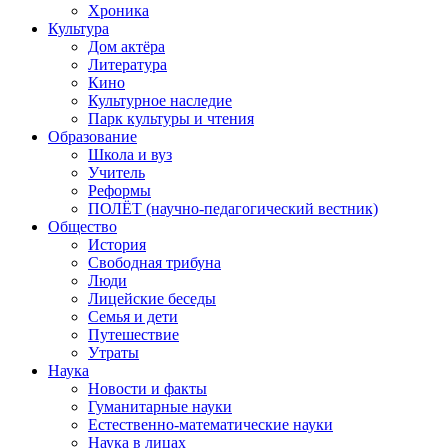
Хроника
Культура
Дом актёра
Литература
Кино
Культурное наследие
Парк культуры и чтения
Образование
Школа и вуз
Учитель
Реформы
ПОЛЁТ (научно-педагогический вестник)
Общество
История
Свободная трибуна
Люди
Лицейские беседы
Семья и дети
Путешествие
Утраты
Наука
Новости и факты
Гуманитарные науки
Естественно-математические науки
Наука в лицах