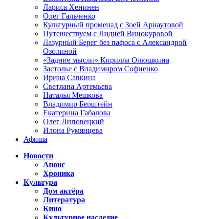
Лариса Хенинен
Олег Гальченко
Культурный променад с Зоей Арнаутовой
Путешествуем с Лидией Винокуровой
Лазурный Берег без пафоса с Александрой
Озолиной
«Задние мысли» Кирилла Олюшкина
Застолье с Владимиром Софиенко
Ирина Савкина
Светлана Артемьева
Наталья Мешкова
Владимир Берштейн
Екатерина Габалова
Олег Липовецкий
Илона Румянцева
Афиша
Новости
Анонс
Хроника
Культура
Дом актёра
Литература
Кино
Культурное наследие