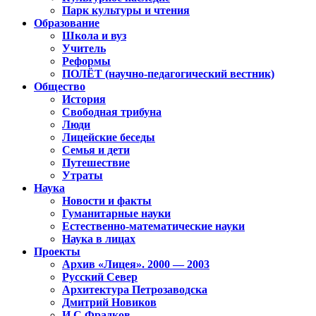
Парк культуры и чтения
Образование
Школа и вуз
Учитель
Реформы
ПОЛЁТ (научно-педагогический вестник)
Общество
История
Свободная трибуна
Люди
Лицейские беседы
Семья и дети
Путешествие
Утраты
Наука
Новости и факты
Гуманитарные науки
Естественно-математические науки
Наука в лицах
Проекты
Архив «Лицея». 2000 — 2003
Русский Север
Архитектура Петрозаводска
Дмитрий Новиков
И.С.Фрадков