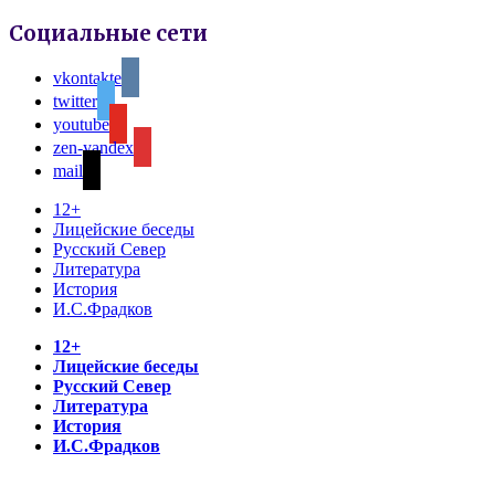
Социальные сети
vkontakte
twitter
youtube
zen-yandex
mail
12+
Лицейские беседы
Русский Север
Литература
История
И.С.Фрадков
12+
Лицейские беседы
Русский Север
Литература
История
И.С.Фрадков