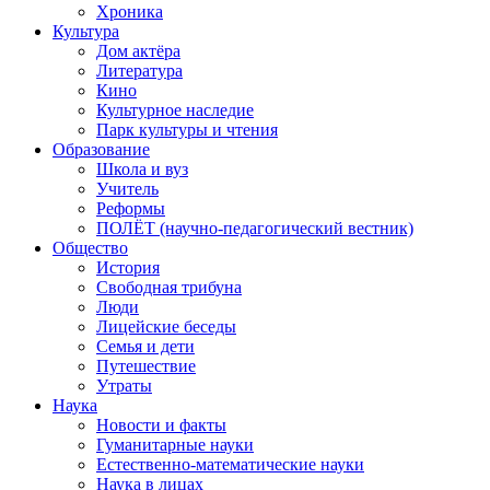
Хроника
Культура
Дом актёра
Литература
Кино
Культурное наследие
Парк культуры и чтения
Образование
Школа и вуз
Учитель
Реформы
ПОЛЁТ (научно-педагогический вестник)
Общество
История
Свободная трибуна
Люди
Лицейские беседы
Семья и дети
Путешествие
Утраты
Наука
Новости и факты
Гуманитарные науки
Естественно-математические науки
Наука в лицах