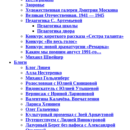
Здоровье
Художественная галерея Дмитрия Москина
Великая Отечественная. 1941 — 1945
Педагогика С. Артемьевой
Педагогика школы
Педагогика двора
Конкурс короткого рассказа «Сестра таланта»
Конкурс «Во весь голос»
Конкурс новой драматургии «Ремарка»
Каким мы помним август 1991-го…
Михаил Швейцер
Блоги
Блог Лицея
Алла Нестеренко
Михаил Гольденберг
Родословная с Юлией Свинцовой
Видоискатель с Юлией Утышевой
Вернисаж с Ириной Ларионовой
Валентина Калачёва. Впечатления
Лариса Хенинен
Олег Гальченко
Культурный променад с Зоей Арнаутовой
Путешествуем с Лидией Винокуровой
Лазурный Берег без пафоса с Александрой