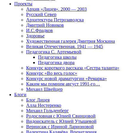
Проекты
Архив «Лицея». 2000 — 2003
Русский Север
Архитектура Петрозаводска
Дмитрий Новиков
И.С.Фрадков
Здоровье
Художественная галерея Дмитрия Москина
Великая Отечественная. 1941 — 1945
Педагогика С. Артемьевой
Педагогика школы
Педагогика двора
Конкурс короткого рассказа «Сестра таланта»
Конкурс «Во весь голос»
Конкурс новой драматургии «Ремарка»
Каким мы помним август 1991-го…
Михаил Швейцер
Блоги
Блог Лицея
Алла Нестеренко
Михаил Гольденберг
Родословная с Юлией Свинцовой
Видоискатель с Юлией Утышевой
Вернисаж с Ириной Ларионовой
Валентина Калачёва. Впечатления