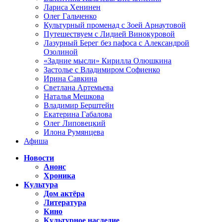
Лариса Хенинен
Олег Гальченко
Культурный променад с Зоей Арнаутовой
Путешествуем с Лидией Винокуровой
Лазурный Берег без пафоса с Александрой
Озолиной
«Задние мысли» Кирилла Олюшкина
Застолье с Владимиром Софиенко
Ирина Савкина
Светлана Артемьева
Наталья Мешкова
Владимир Берштейн
Екатерина Габалова
Олег Липовецкий
Илона Румянцева
Афиша
Новости
Анонс
Хроника
Культура
Дом актёра
Литература
Кино
Культурное наследие