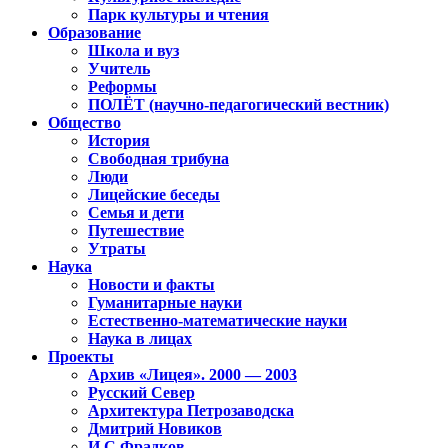
Парк культуры и чтения
Образование
Школа и вуз
Учитель
Реформы
ПОЛЁТ (научно-педагогический вестник)
Общество
История
Свободная трибуна
Люди
Лицейские беседы
Семья и дети
Путешествие
Утраты
Наука
Новости и факты
Гуманитарные науки
Естественно-математические науки
Наука в лицах
Проекты
Архив «Лицея». 2000 — 2003
Русский Север
Архитектура Петрозаводска
Дмитрий Новиков
И.С.Фрадков