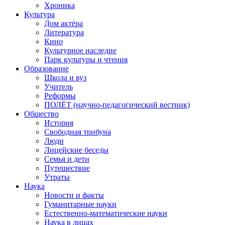
Хроника
Культура
Дом актёра
Литература
Кино
Культурное наследие
Парк культуры и чтения
Образование
Школа и вуз
Учитель
Реформы
ПОЛЁТ (научно-педагогический вестник)
Общество
История
Свободная трибуна
Люди
Лицейские беседы
Семья и дети
Путешествие
Утраты
Наука
Новости и факты
Гуманитарные науки
Естественно-математические науки
Наука в лицах