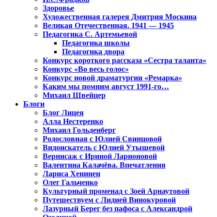
Здоровье
Художественная галерея Дмитрия Москина
Великая Отечественная. 1941 — 1945
Педагогика С. Артемьевой
Педагогика школы
Педагогика двора
Конкурс короткого рассказа «Сестра таланта»
Конкурс «Во весь голос»
Конкурс новой драматургии «Ремарка»
Каким мы помним август 1991-го…
Михаил Швейцер
Блоги
Блог Лицея
Алла Нестеренко
Михаил Гольденберг
Родословная с Юлией Свинцовой
Видоискатель с Юлией Утышевой
Вернисаж с Ириной Ларионовой
Валентина Калачёва. Впечатления
Лариса Хенинен
Олег Гальченко
Культурный променад с Зоей Арнаутовой
Путешествуем с Лидией Винокуровой
Лазурный Берег без пафоса с Александрой