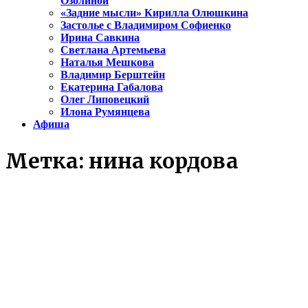
Озолиной
«Задние мысли» Кирилла Олюшкина
Застолье с Владимиром Софиенко
Ирина Савкина
Светлана Артемьева
Наталья Мешкова
Владимир Берштейн
Екатерина Габалова
Олег Липовецкий
Илона Румянцева
Афиша
Метка:
нина кордова