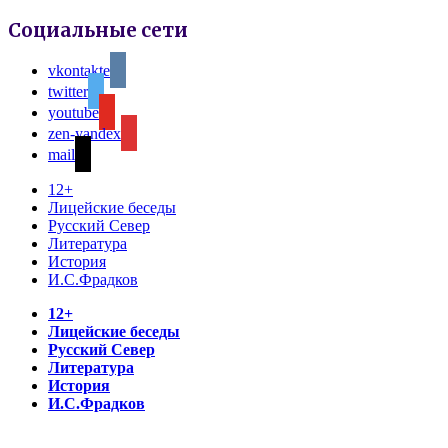
Социальные сети
vkontakte
twitter
youtube
zen-yandex
mail
12+
Лицейские беседы
Русский Север
Литература
История
И.С.Фрадков
12+
Лицейские беседы
Русский Север
Литература
История
И.С.Фрадков