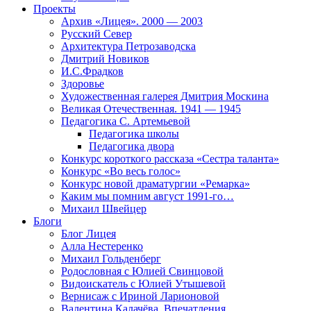
Проекты
Архив «Лицея». 2000 — 2003
Русский Север
Архитектура Петрозаводска
Дмитрий Новиков
И.С.Фрадков
Здоровье
Художественная галерея Дмитрия Москина
Великая Отечественная. 1941 — 1945
Педагогика С. Артемьевой
Педагогика школы
Педагогика двора
Конкурс короткого рассказа «Сестра таланта»
Конкурс «Во весь голос»
Конкурс новой драматургии «Ремарка»
Каким мы помним август 1991-го…
Михаил Швейцер
Блоги
Блог Лицея
Алла Нестеренко
Михаил Гольденберг
Родословная с Юлией Свинцовой
Видоискатель с Юлией Утышевой
Вернисаж с Ириной Ларионовой
Валентина Калачёва. Впечатления