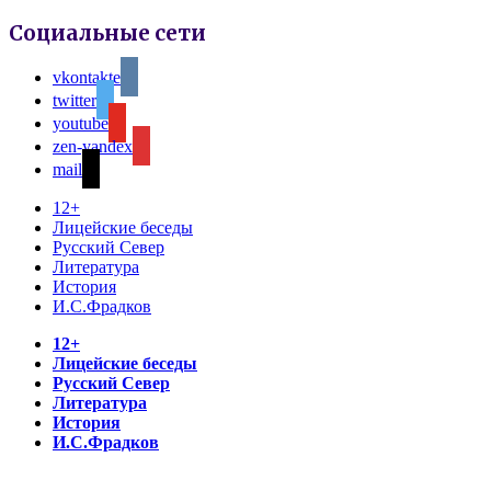
Социальные сети
vkontakte
twitter
youtube
zen-yandex
mail
12+
Лицейские беседы
Русский Север
Литература
История
И.С.Фрадков
12+
Лицейские беседы
Русский Север
Литература
История
И.С.Фрадков