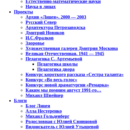
Естественно-математические науки
Наука в лицах
Проекты
Архив «Лицея». 2000 — 2003
Русский Север
Архитектура Петрозаводска
Дмитрий Новиков
И.С.Фрадков
Здоровье
Художественная галерея Дмитрия Москина
Великая Отечественная. 1941 — 1945
Педагогика С. Артемьевой
Педагогика школы
Педагогика двора
Конкурс короткого рассказа «Сестра таланта»
Конкурс «Во весь голос»
Конкурс новой драматургии «Ремарка»
Каким мы помним август 1991-го…
Михаил Швейцер
Блоги
Блог Лицея
Алла Нестеренко
Михаил Гольденберг
Родословная с Юлией Свинцовой
Видоискатель с Юлией Утышевой