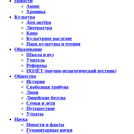
Новости
Анонс
Хроника
Культура
Дом актёра
Литература
Кино
Культурное наследие
Парк культуры и чтения
Образование
Школа и вуз
Учитель
Реформы
ПОЛЁТ (научно-педагогический вестник)
Общество
История
Свободная трибуна
Люди
Лицейские беседы
Семья и дети
Путешествие
Утраты
Наука
Новости и факты
Гуманитарные науки