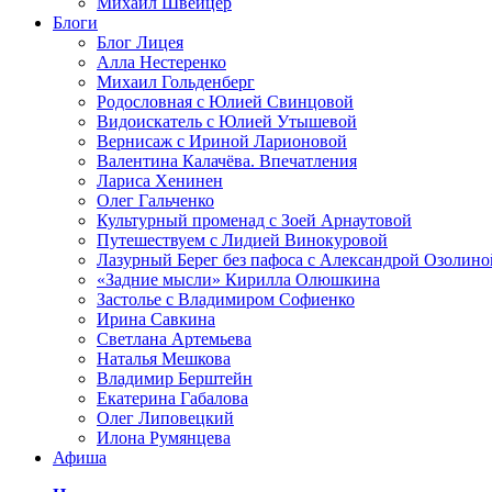
Михаил Швейцер
Блоги
Блог Лицея
Алла Нестеренко
Михаил Гольденберг
Родословная с Юлией Свинцовой
Видоискатель с Юлией Утышевой
Вернисаж с Ириной Ларионовой
Валентина Калачёва. Впечатления
Лариса Хенинен
Олег Гальченко
Культурный променад с Зоей Арнаутовой
Путешествуем с Лидией Винокуровой
Лазурный Берег без пафоса с Александрой Озолино
«Задние мысли» Кирилла Олюшкина
Застолье с Владимиром Софиенко
Ирина Савкина
Светлана Артемьева
Наталья Мешкова
Владимир Берштейн
Екатерина Габалова
Олег Липовецкий
Илона Румянцева
Афиша