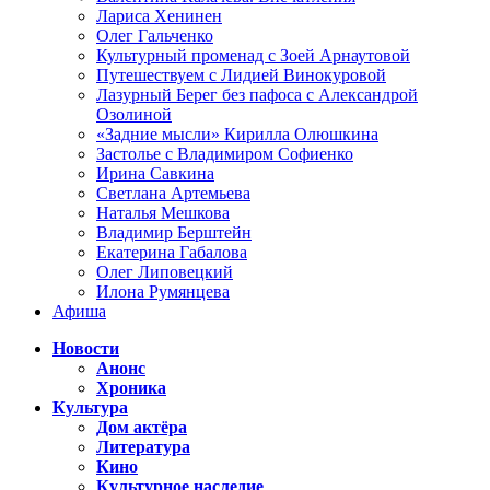
Лариса Хенинен
Олег Гальченко
Культурный променад с Зоей Арнаутовой
Путешествуем с Лидией Винокуровой
Лазурный Берег без пафоса с Александрой
Озолиной
«Задние мысли» Кирилла Олюшкина
Застолье с Владимиром Софиенко
Ирина Савкина
Светлана Артемьева
Наталья Мешкова
Владимир Берштейн
Екатерина Габалова
Олег Липовецкий
Илона Румянцева
Афиша
Новости
Анонс
Хроника
Культура
Дом актёра
Литература
Кино
Культурное наследие