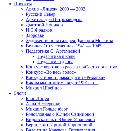
Проекты
Архив «Лицея». 2000 — 2003
Русский Север
Архитектура Петрозаводска
Дмитрий Новиков
И.С.Фрадков
Здоровье
Художественная галерея Дмитрия Москина
Великая Отечественная. 1941 — 1945
Педагогика С. Артемьевой
Педагогика школы
Педагогика двора
Конкурс короткого рассказа «Сестра таланта»
Конкурс «Во весь голос»
Конкурс новой драматургии «Ремарка»
Каким мы помним август 1991-го…
Михаил Швейцер
Блоги
Блог Лицея
Алла Нестеренко
Михаил Гольденберг
Родословная с Юлией Свинцовой
Видоискатель с Юлией Утышевой
Вернисаж с Ириной Ларионовой
Валентина Калачёва. Впечатления