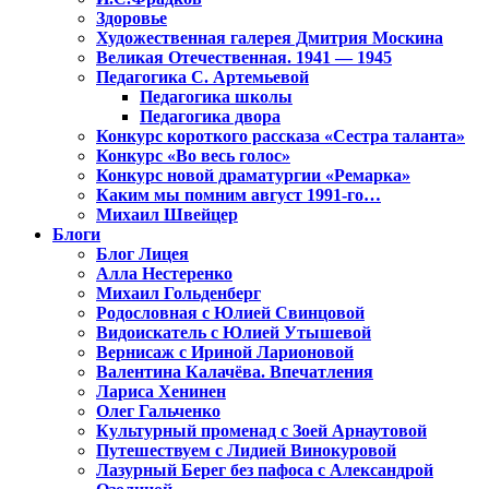
Здоровье
Художественная галерея Дмитрия Москина
Великая Отечественная. 1941 — 1945
Педагогика С. Артемьевой
Педагогика школы
Педагогика двора
Конкурс короткого рассказа «Сестра таланта»
Конкурс «Во весь голос»
Конкурс новой драматургии «Ремарка»
Каким мы помним август 1991-го…
Михаил Швейцер
Блоги
Блог Лицея
Алла Нестеренко
Михаил Гольденберг
Родословная с Юлией Свинцовой
Видоискатель с Юлией Утышевой
Вернисаж с Ириной Ларионовой
Валентина Калачёва. Впечатления
Лариса Хенинен
Олег Гальченко
Культурный променад с Зоей Арнаутовой
Путешествуем с Лидией Винокуровой
Лазурный Берег без пафоса с Александрой