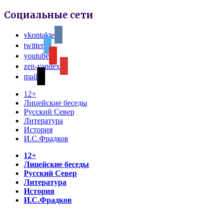
Социальные сети
vkontakte
twitter
youtube
zen-yandex
mail
12+
Лицейские беседы
Русский Север
Литература
История
И.С.Фрадков
12+
Лицейские беседы
Русский Север
Литература
История
И.С.Фрадков