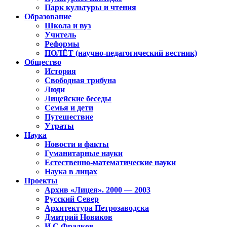
Парк культуры и чтения
Образование
Школа и вуз
Учитель
Реформы
ПОЛЁТ (научно-педагогический вестник)
Общество
История
Свободная трибуна
Люди
Лицейские беседы
Семья и дети
Путешествие
Утраты
Наука
Новости и факты
Гуманитарные науки
Естественно-математические науки
Наука в лицах
Проекты
Архив «Лицея». 2000 — 2003
Русский Север
Архитектура Петрозаводска
Дмитрий Новиков
И.С.Фрадков