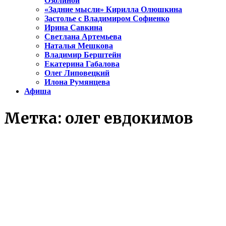
Озолиной
«Задние мысли» Кирилла Олюшкина
Застолье с Владимиром Софиенко
Ирина Савкина
Светлана Артемьева
Наталья Мешкова
Владимир Берштейн
Екатерина Габалова
Олег Липовецкий
Илона Румянцева
Афиша
Метка:
олег евдокимов