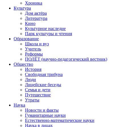
Хроника
Культура
Дом актёра
Литература
Кино
Культурное наследие
Парк культуры и чтения
Образование
Школа и вуз
Учитель
Реформы
ПОЛЁТ (научно-педагогический вестник)
Общество
История
Свободная трибуна
Люди
Лицейские беседы
Семья и дети
Путешествие
Утраты
Наука
Новости и факты
Гуманитарные науки
Естественно-математические науки
Наука в лицах