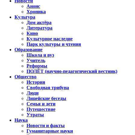
Новости
Анонс
Хроника
Культура
Дом актёра
Литература
Кино
Культурное наследие
Парк культуры и чтения
Образование
Школа и вуз
Учитель
Реформы
ПОЛЁТ (научно-педагогический вестник)
Общество
История
Свободная трибуна
Люди
Лицейские беседы
Семья и дети
Путешествие
Утраты
Наука
Новости и факты
Гуманитарные науки