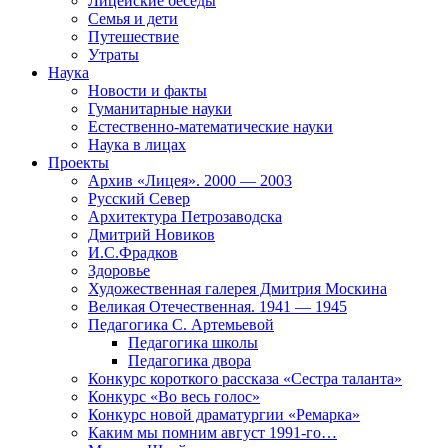
Лицейские беседы
Семья и дети
Путешествие
Утраты
Наука
Новости и факты
Гуманитарные науки
Естественно-математические науки
Наука в лицах
Проекты
Архив «Лицея». 2000 — 2003
Русский Север
Архитектура Петрозаводска
Дмитрий Новиков
И.С.Фрадков
Здоровье
Художественная галерея Дмитрия Москина
Великая Отечественная. 1941 — 1945
Педагогика С. Артемьевой
Педагогика школы
Педагогика двора
Конкурс короткого рассказа «Сестра таланта»
Конкурс «Во весь голос»
Конкурс новой драматургии «Ремарка»
Каким мы помним август 1991-го…