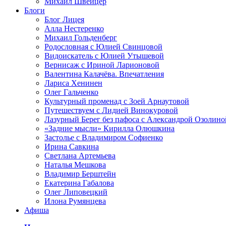
Михаил Швейцер
Блоги
Блог Лицея
Алла Нестеренко
Михаил Гольденберг
Родословная с Юлией Свинцовой
Видоискатель с Юлией Утышевой
Вернисаж с Ириной Ларионовой
Валентина Калачёва. Впечатления
Лариса Хенинен
Олег Гальченко
Культурный променад с Зоей Арнаутовой
Путешествуем с Лидией Винокуровой
Лазурный Берег без пафоса с Александрой Озолино
«Задние мысли» Кирилла Олюшкина
Застолье с Владимиром Софиенко
Ирина Савкина
Светлана Артемьева
Наталья Мешкова
Владимир Берштейн
Екатерина Габалова
Олег Липовецкий
Илона Румянцева
Афиша