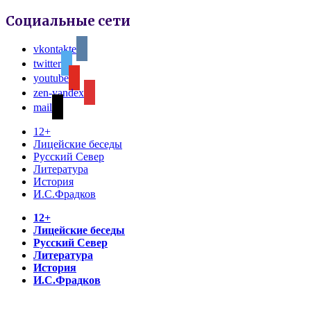
Социальные сети
vkontakte
twitter
youtube
zen-yandex
mail
12+
Лицейские беседы
Русский Север
Литература
История
И.С.Фрадков
12+
Лицейские беседы
Русский Север
Литература
История
И.С.Фрадков