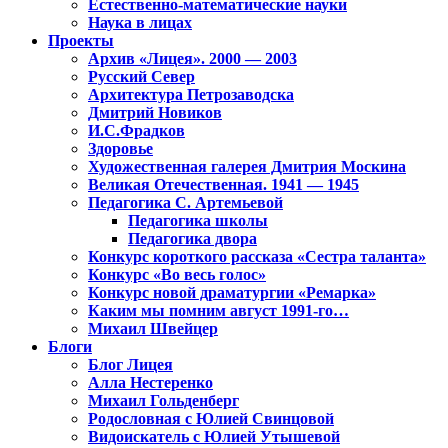
Естественно-математические науки
Наука в лицах
Проекты
Архив «Лицея». 2000 — 2003
Русский Север
Архитектура Петрозаводска
Дмитрий Новиков
И.С.Фрадков
Здоровье
Художественная галерея Дмитрия Москина
Великая Отечественная. 1941 — 1945
Педагогика С. Артемьевой
Педагогика школы
Педагогика двора
Конкурс короткого рассказа «Сестра таланта»
Конкурс «Во весь голос»
Конкурс новой драматургии «Ремарка»
Каким мы помним август 1991-го…
Михаил Швейцер
Блоги
Блог Лицея
Алла Нестеренко
Михаил Гольденберг
Родословная с Юлией Свинцовой
Видоискатель с Юлией Утышевой