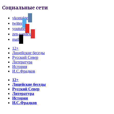
Социальные сети
vkontakte
twitter
youtube
zen-yandex
mail
12+
Лицейские беседы
Русский Север
Литература
История
И.С.Фрадков
12+
Лицейские беседы
Русский Север
Литература
История
И.С.Фрадков