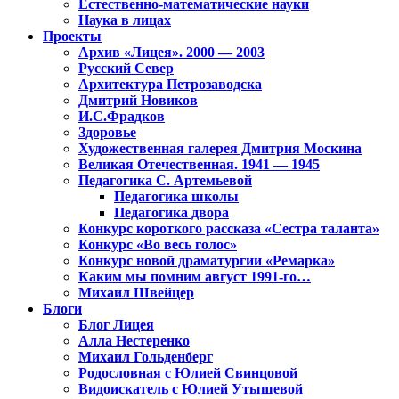
Естественно-математические науки
Наука в лицах
Проекты
Архив «Лицея». 2000 — 2003
Русский Север
Архитектура Петрозаводска
Дмитрий Новиков
И.С.Фрадков
Здоровье
Художественная галерея Дмитрия Москина
Великая Отечественная. 1941 — 1945
Педагогика С. Артемьевой
Педагогика школы
Педагогика двора
Конкурс короткого рассказа «Сестра таланта»
Конкурс «Во весь голос»
Конкурс новой драматургии «Ремарка»
Каким мы помним август 1991-го…
Михаил Швейцер
Блоги
Блог Лицея
Алла Нестеренко
Михаил Гольденберг
Родословная с Юлией Свинцовой
Видоискатель с Юлией Утышевой