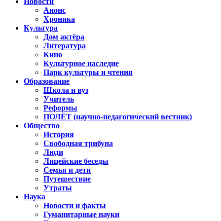
Новости
Анонс
Хроника
Культура
Дом актёра
Литература
Кино
Культурное наследие
Парк культуры и чтения
Образование
Школа и вуз
Учитель
Реформы
ПОЛЁТ (научно-педагогический вестник)
Общество
История
Свободная трибуна
Люди
Лицейские беседы
Семья и дети
Путешествие
Утраты
Наука
Новости и факты
Гуманитарные науки