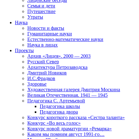
Лицейские беседы
Семья и дети
Путешествие
Утраты
Наука
Новости и факты
Гуманитарные науки
Естественно-математические науки
Наука в лицах
Проекты
Архив «Лицея». 2000 — 2003
Русский Север
Архитектура Петрозаводска
Дмитрий Новиков
И.С.Фрадков
Здоровье
Художественная галерея Дмитрия Москина
Великая Отечественная. 1941 — 1945
Педагогика С. Артемьевой
Педагогика школы
Педагогика двора
Конкурс короткого рассказа «Сестра таланта»
Конкурс «Во весь голос»
Конкурс новой драматургии «Ремарка»
Каким мы помним август 1991-го…