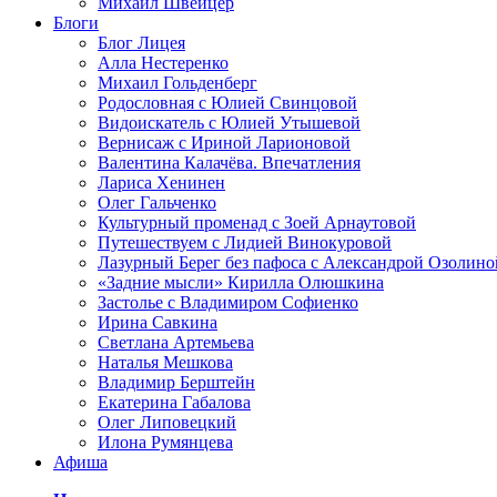
Михаил Швейцер
Блоги
Блог Лицея
Алла Нестеренко
Михаил Гольденберг
Родословная с Юлией Свинцовой
Видоискатель с Юлией Утышевой
Вернисаж с Ириной Ларионовой
Валентина Калачёва. Впечатления
Лариса Хенинен
Олег Гальченко
Культурный променад с Зоей Арнаутовой
Путешествуем с Лидией Винокуровой
Лазурный Берег без пафоса с Александрой Озолино
«Задние мысли» Кирилла Олюшкина
Застолье с Владимиром Софиенко
Ирина Савкина
Светлана Артемьева
Наталья Мешкова
Владимир Берштейн
Екатерина Габалова
Олег Липовецкий
Илона Румянцева
Афиша