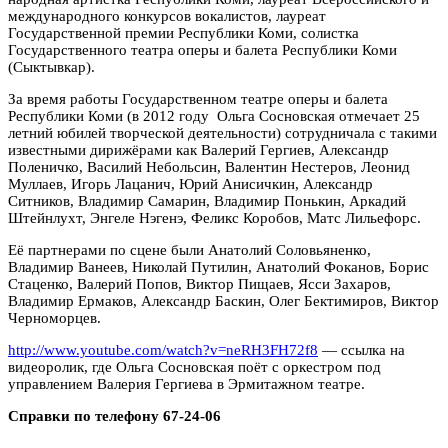
международного конкурсов вокалистов, лауреат
Государственной премии Республики Коми, солистка
Государственного театра оперы и балета Республики Коми
(Сыктывкар).
За время работы Государственном театре оперы и балета
Республики Коми (в 2012 году Ольга Сосновская отмечает 25
летний юбилей творческой деятельности) сотрудничала с такими
известными дирижёрами как Валерий Гергиев, Александр
Поленичко, Василий Небольсин, Валентин Нестеров, Леонид
Муллаев, Игорь Лацанич, Юрий Анисичкин, Александр
Ситников, Владимир Самарин, Владимир Понькин, Аркадий
Штейнлухт, Энгеле Нэгенэ, Феликс Коробов, Матс Лильефорс.
Её партнерами по сцене были Анатолий Соловьяненко,
Владимир Ванеев, Николай Путилин, Анатолий Фоканов, Борис
Стаценко, Валерий Попов, Виктор Пищаев, Ясси Захаров,
Владимир Ермаков, Александр Баскин, Олег Бектимиров, Виктор
Черноморцев.
http://www.youtube.com/watch?v=neRH3FH72f8
— ссылка на
видеоролик, где Ольга Сосновская поёт с оркестром под
управлением Валерия Гергиева в Эрмитажном театре.
Справки по телефону 67-24-06