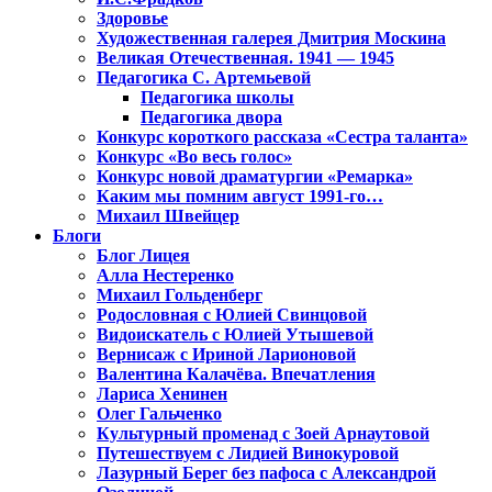
Здоровье
Художественная галерея Дмитрия Москина
Великая Отечественная. 1941 — 1945
Педагогика С. Артемьевой
Педагогика школы
Педагогика двора
Конкурс короткого рассказа «Сестра таланта»
Конкурс «Во весь голос»
Конкурс новой драматургии «Ремарка»
Каким мы помним август 1991-го…
Михаил Швейцер
Блоги
Блог Лицея
Алла Нестеренко
Михаил Гольденберг
Родословная с Юлией Свинцовой
Видоискатель с Юлией Утышевой
Вернисаж с Ириной Ларионовой
Валентина Калачёва. Впечатления
Лариса Хенинен
Олег Гальченко
Культурный променад с Зоей Арнаутовой
Путешествуем с Лидией Винокуровой
Лазурный Берег без пафоса с Александрой