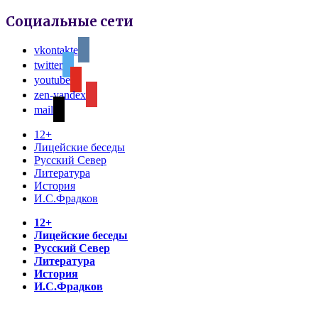
Социальные сети
vkontakte
twitter
youtube
zen-yandex
mail
12+
Лицейские беседы
Русский Север
Литература
История
И.С.Фрадков
12+
Лицейские беседы
Русский Север
Литература
История
И.С.Фрадков