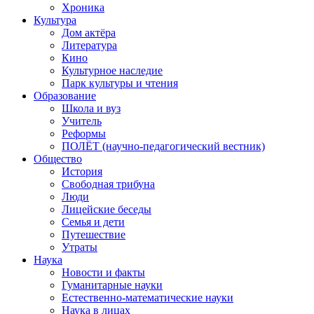
Хроника
Культура
Дом актёра
Литература
Кино
Культурное наследие
Парк культуры и чтения
Образование
Школа и вуз
Учитель
Реформы
ПОЛЁТ (научно-педагогический вестник)
Общество
История
Свободная трибуна
Люди
Лицейские беседы
Семья и дети
Путешествие
Утраты
Наука
Новости и факты
Гуманитарные науки
Естественно-математические науки
Наука в лицах