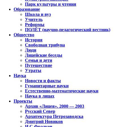
Парк культуры и чтения
Образование
Школа и вуз
Учитель
Реформы
ПОЛЁТ (научно-педагогический вестник)
Общество
История
Свободная трибуна
Люди
Лицейские беседы
Семья и дети
Путешествие
Утраты
Наука
Новости и факты
Гуманитарные науки
Естественно-математические науки
Наука в лицах
Проекты
Архив «Лицея». 2000 — 2003
Русский Север
Архитектура Петрозаводска
Дмитрий Новиков
И.С.Фрадков