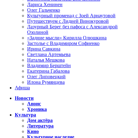
Лариса Хенинен
Олег Гальченко
Культурный променад с Зоей Арнаутовой
Путешествуем с Лидией Винокуровой
Лазурный Берег без пафоса с Александрой
Озолиной
«Задние мысли» Кирилла Олюшкина
Застолье с Владимиром Софиенко
Ирина Савкина
Светлана Артемьева
Наталья Мешкова
Владимир Берштейн
Екатерина Габалова
Олег Липовецкий
Илона Румянцева
Афиша
Новости
Анонс
Хроника
Культура
Дом актёра
Литература
Кино
Культурное наследие