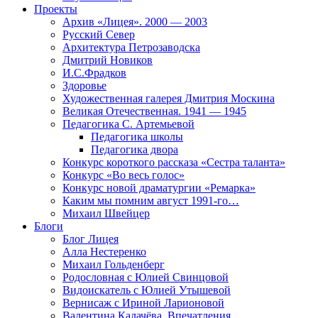
Проекты
Архив «Лицея». 2000 — 2003
Русский Север
Архитектура Петрозаводска
Дмитрий Новиков
И.С.Фрадков
Здоровье
Художественная галерея Дмитрия Москина
Великая Отечественная. 1941 — 1945
Педагогика С. Артемьевой
Педагогика школы
Педагогика двора
Конкурс короткого рассказа «Сестра таланта»
Конкурс «Во весь голос»
Конкурс новой драматургии «Ремарка»
Каким мы помним август 1991-го…
Михаил Швейцер
Блоги
Блог Лицея
Алла Нестеренко
Михаил Гольденберг
Родословная с Юлией Свинцовой
Видоискатель с Юлией Утышевой
Вернисаж с Ириной Ларионовой
Валентина Калачёва. Впечатления