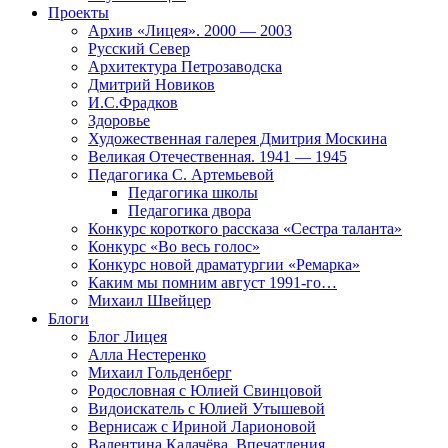
Проекты
Архив «Лицея». 2000 — 2003
Русский Север
Архитектура Петрозаводска
Дмитрий Новиков
И.С.Фрадков
Здоровье
Художественная галерея Дмитрия Москина
Великая Отечественная. 1941 — 1945
Педагогика С. Артемьевой
Педагогика школы
Педагогика двора
Конкурс короткого рассказа «Сестра таланта»
Конкурс «Во весь голос»
Конкурс новой драматургии «Ремарка»
Каким мы помним август 1991-го…
Михаил Швейцер
Блоги
Блог Лицея
Алла Нестеренко
Михаил Гольденберг
Родословная с Юлией Свинцовой
Видоискатель с Юлией Утышевой
Вернисаж с Ириной Ларионовой
Валентина Калачёва. Впечатления