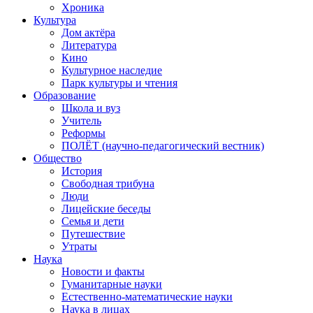
Хроника
Культура
Дом актёра
Литература
Кино
Культурное наследие
Парк культуры и чтения
Образование
Школа и вуз
Учитель
Реформы
ПОЛЁТ (научно-педагогический вестник)
Общество
История
Свободная трибуна
Люди
Лицейские беседы
Семья и дети
Путешествие
Утраты
Наука
Новости и факты
Гуманитарные науки
Естественно-математические науки
Наука в лицах