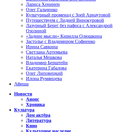
Лариса Хенинен
Олег Гальченко
Культурный променад с Зоей Арнаутовой
Путешествуем с Лидией Винокуровой
Лазурный Берег без пафоса с Александрой
Озолиной
«Задние мысли» Кирилла Олюшкина
Застолье с Владимиром Софиенко
Ирина Савкина
Светлана Артемьева
Наталья Мешкова
Владимир Берштейн
Екатерина Габалова
Олег Липовецкий
Илона Румянцева
Афиша
Новости
Анонс
Хроника
Культура
Дом актёра
Литература
Кино
Культурное наследие