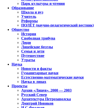
Парк культуры и чтения
Образование
Школа и вуз
Учитель
Реформы
ПОЛЁТ (научно-педагогический вестник)
Общество
История
Свободная трибуна
Люди
Лицейские беседы
Семья и дети
Путешествие
Утраты
Наука
Новости и факты
Гуманитарные науки
Естественно-математические науки
Наука в лицах
Проекты
Архив «Лицея». 2000 — 2003
Русский Север
Архитектура Петрозаводска
Дмитрий Новиков
И.С.Фрадков