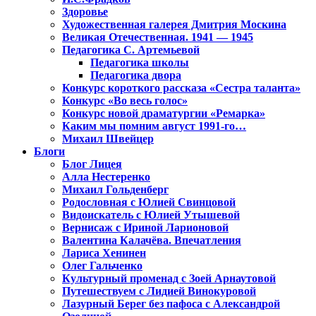
Здоровье
Художественная галерея Дмитрия Москина
Великая Отечественная. 1941 — 1945
Педагогика С. Артемьевой
Педагогика школы
Педагогика двора
Конкурс короткого рассказа «Сестра таланта»
Конкурс «Во весь голос»
Конкурс новой драматургии «Ремарка»
Каким мы помним август 1991-го…
Михаил Швейцер
Блоги
Блог Лицея
Алла Нестеренко
Михаил Гольденберг
Родословная с Юлией Свинцовой
Видоискатель с Юлией Утышевой
Вернисаж с Ириной Ларионовой
Валентина Калачёва. Впечатления
Лариса Хенинен
Олег Гальченко
Культурный променад с Зоей Арнаутовой
Путешествуем с Лидией Винокуровой
Лазурный Берег без пафоса с Александрой