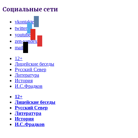
Социальные сети
vkontakte
twitter
youtube
zen-yandex
mail
12+
Лицейские беседы
Русский Север
Литература
История
И.С.Фрадков
12+
Лицейские беседы
Русский Север
Литература
История
И.С.Фрадков