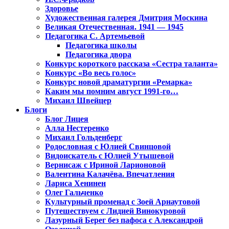
Здоровье
Художественная галерея Дмитрия Москина
Великая Отечественная. 1941 — 1945
Педагогика С. Артемьевой
Педагогика школы
Педагогика двора
Конкурс короткого рассказа «Сестра таланта»
Конкурс «Во весь голос»
Конкурс новой драматургии «Ремарка»
Каким мы помним август 1991-го…
Михаил Швейцер
Блоги
Блог Лицея
Алла Нестеренко
Михаил Гольденберг
Родословная с Юлией Свинцовой
Видоискатель с Юлией Утышевой
Вернисаж с Ириной Ларионовой
Валентина Калачёва. Впечатления
Лариса Хенинен
Олег Гальченко
Культурный променад с Зоей Арнаутовой
Путешествуем с Лидией Винокуровой
Лазурный Берег без пафоса с Александрой