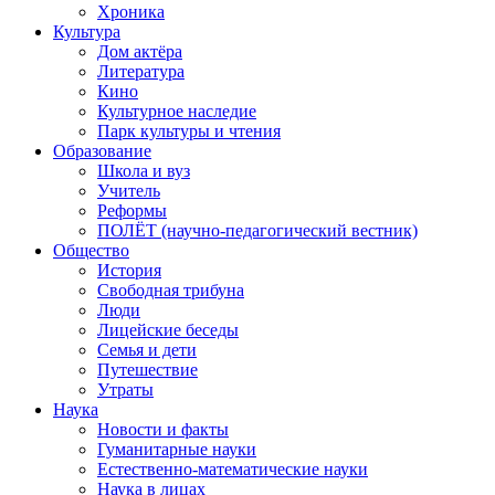
Хроника
Культура
Дом актёра
Литература
Кино
Культурное наследие
Парк культуры и чтения
Образование
Школа и вуз
Учитель
Реформы
ПОЛЁТ (научно-педагогический вестник)
Общество
История
Свободная трибуна
Люди
Лицейские беседы
Семья и дети
Путешествие
Утраты
Наука
Новости и факты
Гуманитарные науки
Естественно-математические науки
Наука в лицах