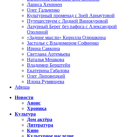
Лариса Хенинен
Олег Гальченко
Культурный променад с Зоей Арнаутовой
Путешествуем с Лидией Винокуровой
Лазурный Берег без пафоса с Александрой
Озолиной
«Задние мысли» Кирилла Олюшкина
Застолье с Владимиром Софиенко
Ирина Савкина
Светлана Артемьева
Наталья Мешкова
Владимир Берштейн
Екатерина Габалова
Олег Липовецкий
Илона Румянцева
Афиша
Новости
Анонс
Хроника
Культура
Дом актёра
Литература
Кино
Культурное наследие