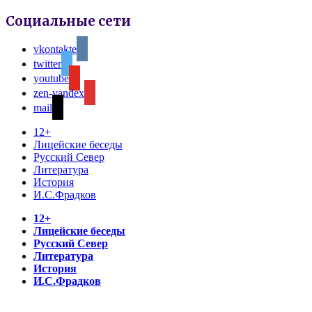
Социальные сети
vkontakte
twitter
youtube
zen-yandex
mail
12+
Лицейские беседы
Русский Север
Литература
История
И.С.Фрадков
12+
Лицейские беседы
Русский Север
Литература
История
И.С.Фрадков