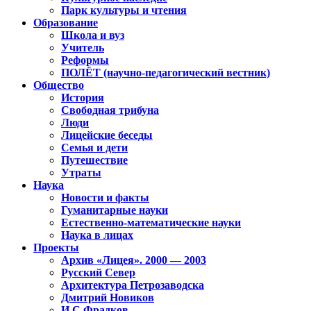
Парк культуры и чтения
Образование
Школа и вуз
Учитель
Реформы
ПОЛЁТ (научно-педагогический вестник)
Общество
История
Свободная трибуна
Люди
Лицейские беседы
Семья и дети
Путешествие
Утраты
Наука
Новости и факты
Гуманитарные науки
Естественно-математические науки
Наука в лицах
Проекты
Архив «Лицея». 2000 — 2003
Русский Север
Архитектура Петрозаводска
Дмитрий Новиков
И.С.Фрадков