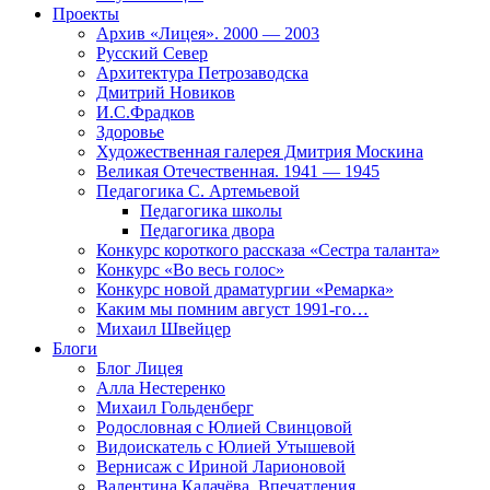
Проекты
Архив «Лицея». 2000 — 2003
Русский Север
Архитектура Петрозаводска
Дмитрий Новиков
И.С.Фрадков
Здоровье
Художественная галерея Дмитрия Москина
Великая Отечественная. 1941 — 1945
Педагогика С. Артемьевой
Педагогика школы
Педагогика двора
Конкурс короткого рассказа «Сестра таланта»
Конкурс «Во весь голос»
Конкурс новой драматургии «Ремарка»
Каким мы помним август 1991-го…
Михаил Швейцер
Блоги
Блог Лицея
Алла Нестеренко
Михаил Гольденберг
Родословная с Юлией Свинцовой
Видоискатель с Юлией Утышевой
Вернисаж с Ириной Ларионовой
Валентина Калачёва. Впечатления