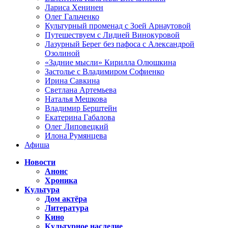
Лариса Хенинен
Олег Гальченко
Культурный променад с Зоей Арнаутовой
Путешествуем с Лидией Винокуровой
Лазурный Берег без пафоса с Александрой
Озолиной
«Задние мысли» Кирилла Олюшкина
Застолье с Владимиром Софиенко
Ирина Савкина
Светлана Артемьева
Наталья Мешкова
Владимир Берштейн
Екатерина Габалова
Олег Липовецкий
Илона Румянцева
Афиша
Новости
Анонс
Хроника
Культура
Дом актёра
Литература
Кино
Культурное наследие