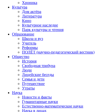
Хроника
Культура
Дом актёра
Литература
Кино
Культурное наследие
Парк культуры и чтения
Образование
Школа и вуз
Учитель
Реформы
ПОЛЁТ (научно-педагогический вестник)
Общество
История
Свободная трибуна
Люди
Лицейские беседы
Семья и дети
Путешествие
Утраты
Наука
Новости и факты
Гуманитарные науки
Естественно-математические науки
Наука в лицах