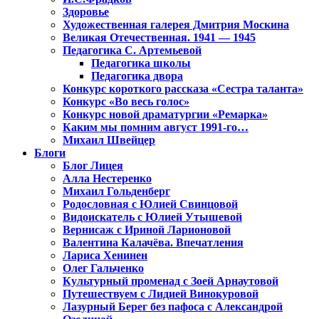
Здоровье
Художественная галерея Дмитрия Москина
Великая Отечественная. 1941 — 1945
Педагогика С. Артемьевой
Педагогика школы
Педагогика двора
Конкурс короткого рассказа «Сестра таланта»
Конкурс «Во весь голос»
Конкурс новой драматургии «Ремарка»
Каким мы помним август 1991-го…
Михаил Швейцер
Блоги
Блог Лицея
Алла Нестеренко
Михаил Гольденберг
Родословная с Юлией Свинцовой
Видоискатель с Юлией Утышевой
Вернисаж с Ириной Ларионовой
Валентина Калачёва. Впечатления
Лариса Хенинен
Олег Гальченко
Культурный променад с Зоей Арнаутовой
Путешествуем с Лидией Винокуровой
Лазурный Берег без пафоса с Александрой