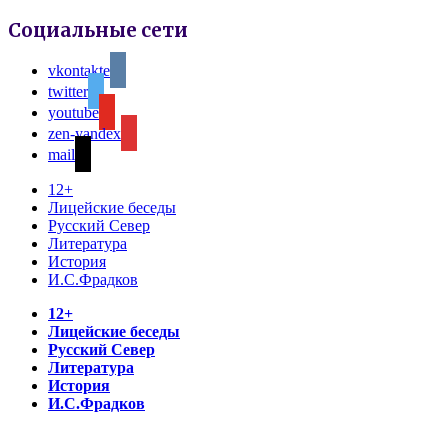
Социальные сети
vkontakte
twitter
youtube
zen-yandex
mail
12+
Лицейские беседы
Русский Север
Литература
История
И.С.Фрадков
12+
Лицейские беседы
Русский Север
Литература
История
И.С.Фрадков