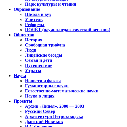
Парк культуры и чтения
Образование
Школа и вуз
Учитель
Реформы
ПОЛЁТ (научно-педагогический вестник)
Общество
История
Свободная трибуна
Люди
Лицейские беседы
Семья и дети
Путешествие
Утраты
Наука
Новости и факты
Гуманитарные науки
Естественно-математические науки
Наука в лицах
Проекты
Архив «Лицея». 2000 — 2003
Русский Север
Архитектура Петрозаводска
Дмитрий Новиков
И.С.Фрадков