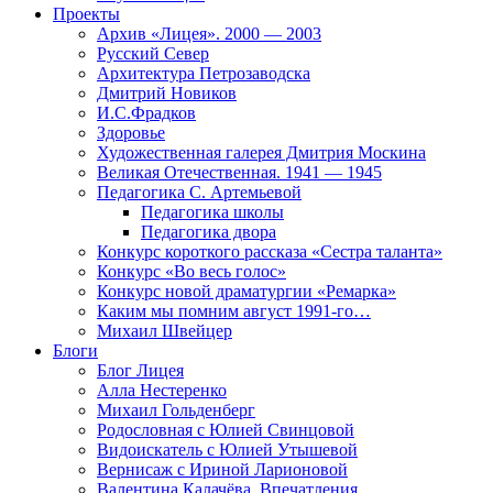
Проекты
Архив «Лицея». 2000 — 2003
Русский Север
Архитектура Петрозаводска
Дмитрий Новиков
И.С.Фрадков
Здоровье
Художественная галерея Дмитрия Москина
Великая Отечественная. 1941 — 1945
Педагогика С. Артемьевой
Педагогика школы
Педагогика двора
Конкурс короткого рассказа «Сестра таланта»
Конкурс «Во весь голос»
Конкурс новой драматургии «Ремарка»
Каким мы помним август 1991-го…
Михаил Швейцер
Блоги
Блог Лицея
Алла Нестеренко
Михаил Гольденберг
Родословная с Юлией Свинцовой
Видоискатель с Юлией Утышевой
Вернисаж с Ириной Ларионовой
Валентина Калачёва. Впечатления