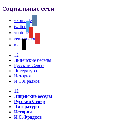
Социальные сети
vkontakte
twitter
youtube
zen-yandex
mail
12+
Лицейские беседы
Русский Север
Литература
История
И.С.Фрадков
12+
Лицейские беседы
Русский Север
Литература
История
И.С.Фрадков