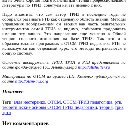
вы не очень хорошо подготовлены для чтения профессиональной
литературы по ТРИЗ, советуем начать именно с них.
Надо отметить, что сам автор ТРИЗ в последние годы не
собирался развивать РТВ как отдельную область знаний. Методы
управления воображением он вводил как часть решательных
инструментов самой ТРИЗ и, видимо, собирался продолжать
именно эту линию. Это направление еще усилено в Общей
теории сильного мышления на базе ТРИЗ. Так что и в
образовательных программах в ОТСМ-ТРИЗ педагогике РТВ не
используется как отдельный курс, его методы встраиваются в
общую систему.
Основные инструменты ТРИЗ, ТРТЛ и РТВ представлены на
сайте фонда-архива Г.С. Альтшуллера
http://altshuller.ru
Материалы по ОТСМ из архива Н.Н. Хоменко публикуются на
сайте
http://otsm-triz.org
Похожее
Теги:
алла нестеренко
,
ОТСМ
,
ОТСМ-ТРИЗ педагогика
,
ртв
,
теоретические основы ОТСМ-ТРИЗ педагогики
,
теория
,
триз
,
тртл
Нет комментариев