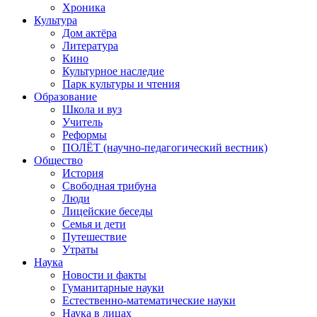
Хроника
Культура
Дом актёра
Литература
Кино
Культурное наследие
Парк культуры и чтения
Образование
Школа и вуз
Учитель
Реформы
ПОЛЁТ (научно-педагогический вестник)
Общество
История
Свободная трибуна
Люди
Лицейские беседы
Семья и дети
Путешествие
Утраты
Наука
Новости и факты
Гуманитарные науки
Естественно-математические науки
Наука в лицах