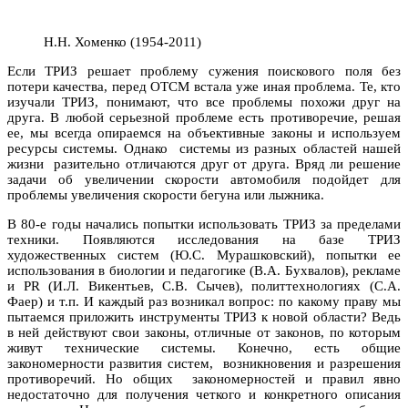
Н.Н. Хоменко (1954-2011)
Если ТРИЗ решает проблему сужения поискового поля без
потери качества, перед ОТСМ встала уже иная проблема. Те, кто
изучали ТРИЗ, понимают, что все проблемы похожи друг на
друга. В любой серьезной проблеме есть противоречие, решая
ее, мы всегда опираемся на объективные законы и используем
ресурсы системы. Однако системы из разных областей нашей
жизни разительно отличаются друг от друга. Вряд ли решение
задачи об увеличении скорости автомобиля подойдет для
проблемы увеличения скорости бегуна или лыжника.
В 80-е годы начались попытки использовать ТРИЗ за пределами
техники. Появляются исследования на базе ТРИЗ
художественных систем (Ю.С. Мурашковский), попытки ее
использования в биологии и педагогике (В.А. Бухвалов), рекламе
и PR (И.Л. Викентьев, С.В. Сычев), политтехнологиях (С.А.
Фаер) и т.п. И каждый раз возникал вопрос: по какому праву мы
пытаемся приложить инструменты ТРИЗ к новой области? Ведь
в ней действуют свои законы, отличные от законов, по которым
живут технические системы. Конечно, есть общие
закономерности развития систем, возникновения и разрешения
противоречий. Но общих закономерностей и правил явно
недостаточно для получения четкого и конкретного описания