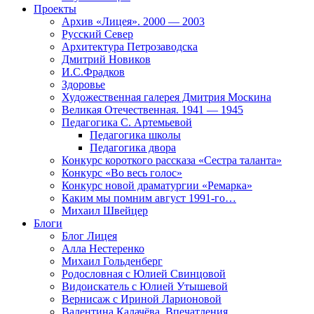
Проекты
Архив «Лицея». 2000 — 2003
Русский Север
Архитектура Петрозаводска
Дмитрий Новиков
И.С.Фрадков
Здоровье
Художественная галерея Дмитрия Москина
Великая Отечественная. 1941 — 1945
Педагогика С. Артемьевой
Педагогика школы
Педагогика двора
Конкурс короткого рассказа «Сестра таланта»
Конкурс «Во весь голос»
Конкурс новой драматургии «Ремарка»
Каким мы помним август 1991-го…
Михаил Швейцер
Блоги
Блог Лицея
Алла Нестеренко
Михаил Гольденберг
Родословная с Юлией Свинцовой
Видоискатель с Юлией Утышевой
Вернисаж с Ириной Ларионовой
Валентина Калачёва. Впечатления