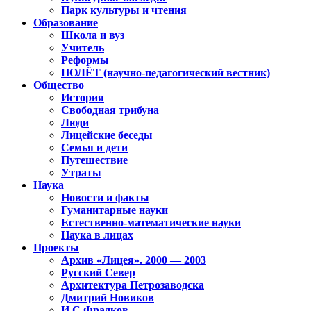
Парк культуры и чтения
Образование
Школа и вуз
Учитель
Реформы
ПОЛЁТ (научно-педагогический вестник)
Общество
История
Свободная трибуна
Люди
Лицейские беседы
Семья и дети
Путешествие
Утраты
Наука
Новости и факты
Гуманитарные науки
Естественно-математические науки
Наука в лицах
Проекты
Архив «Лицея». 2000 — 2003
Русский Север
Архитектура Петрозаводска
Дмитрий Новиков
И.С.Фрадков