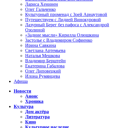
Лариса Хенинен
Олег Гальченко
Культурный променад с Зоей Арнаутовой
Путешествуем с Лидией Винокуровой
Лазурный Берег без пафоса с Александрой
Озолиной
«Задние мысли» Кирилла Олюшкина
Застолье с Владимиром Софиенко
Ирина Савкина
Светлана Артемьева
Наталья Мешкова
Владимир Берштейн
Екатерина Габалова
Олег Липовецкий
Илона Румянцева
Афиша
Новости
Анонс
Хроника
Культура
Дом актёра
Литература
Кино
Культурное наследие