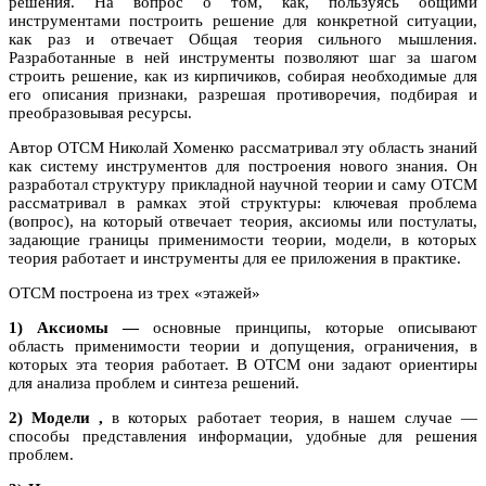
решения. На вопрос о том, как, пользуясь общими
инструментами построить решение для конкретной ситуации,
как раз и отвечает Общая теория сильного мышления.
Разработанные в ней инструменты позволяют шаг за шагом
строить решение, как из кирпичиков, собирая необходимые для
его описания признаки, разрешая противоречия, подбирая и
преобразовывая ресурсы.
Автор ОТСМ Николай Хоменко рассматривал эту область знаний
как систему инструментов для построения нового знания. Он
разработал структуру прикладной научной теории и саму ОТСМ
рассматривал в рамках этой структуры: ключевая проблема
(вопрос), на который отвечает теория, аксиомы или постулаты,
задающие границы применимости теории, модели, в которых
теория работает и инструменты для ее приложения в практике.
ОТСМ построена из трех «этажей»
1) Аксиомы —
основные принципы, которые описывают
область применимости теории и допущения, ограничения, в
которых эта теория работает. В ОТСМ они задают ориентиры
для анализа проблем и синтеза решений.
2) Модели ,
в которых работает теория, в нашем случае —
способы представления информации, удобные для решения
проблем.