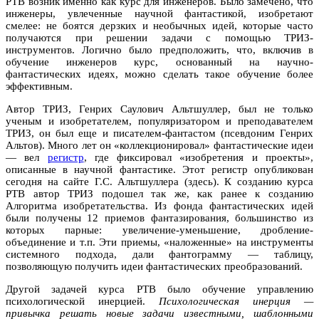
РТВ возник именно как курс для инженеров. Было замечено, что
инженеры, увлеченные научной фантастикой, изобретают
смелее: не боятся дерзких и необычных идей, которые часто
получаются при решении задачи с помощью ТРИЗ-
инструментов. Логично было предположить, что, включив в
обучение инженеров курс, основанный на научно-
фантастических идеях, можно сделать такое обучение более
эффективным.
Автор ТРИЗ, Генрих Саулович Альтшуллер, был не только
ученым и изобретателем, популяризатором и преподавателем
ТРИЗ, он был еще и писателем-фантастом (псевдоним Генрих
Альтов). Много лет он «коллекционировал» фантастические идеи
— вел
регистр
, где фиксировал «изобретения и проекты»,
описанные в научной фантастике. Этот регистр опубликован
сегодня на сайте Г.С. Альтшуллера (здесь). К созданию курса
РТВ автор ТРИЗ подошел так же, как ранее к созданию
Алгоритма изобретательства. Из фонда фантастических идей
были получены 12 приемов фантазирования, большинство из
которых парные: увеличение-уменьшение, дробление-
объединение и т.п. Эти приемы, «наложенные» на инструменты
системного подхода, дали фантограмму — таблицу,
позволяющую получить идеи фантастических преобразований.
Другой задачей курса РТВ было обучение управлению
психологической инерцией.
Психологическая инерция —
привычка решать новые задачи известными, шаблонными