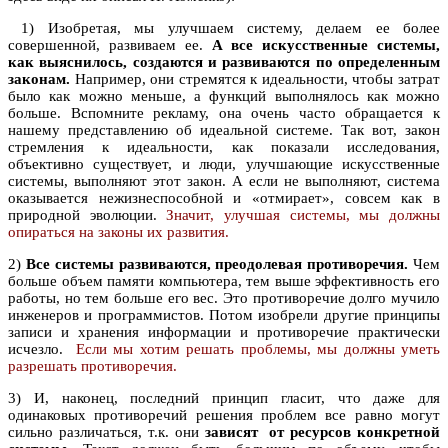
1) Изобретая, мы улучшаем систему, делаем ее более
совершенной, развиваем ее.
А все искусственные системы,
как выяснилось, создаются и развиваются по определенным
законам.
Например, они стремятся к идеальности, чтобы затрат
было как можно меньше, а функций выполнялось как можно
больше. Вспомните рекламу, она очень часто обращается к
нашему представлению об идеальной системе. Так вот, закон
стремления к идеальности, как показали исследования,
объективно существует, и люди, улучшающие искусственные
системы, выполняют этот закон. А если не выполняют, система
оказывается нежизнеспособной и «отмирает», совсем как в
природной эволюции.
Значит, улучшая системы, мы должны
опираться на законы их развития.
2)
Все системы развиваются, преодолевая противоречия.
Чем
больше объем памяти компьютера, тем выше эффективность его
работы, но тем больше его вес. Это противоречие долго мучило
инженеров и программистов. Потом изобрели другие принципы
записи и хранения информации и противоречие практически
исчезло.
Если мы хотим решать проблемы, мы должны уметь
разрешать противоречия.
3) И, наконец, последний принцип гласит, что даже для
одинаковых противоречий решения проблем все равно могут
сильно различаться, т.к. они
зависят от ресурсов конкретной