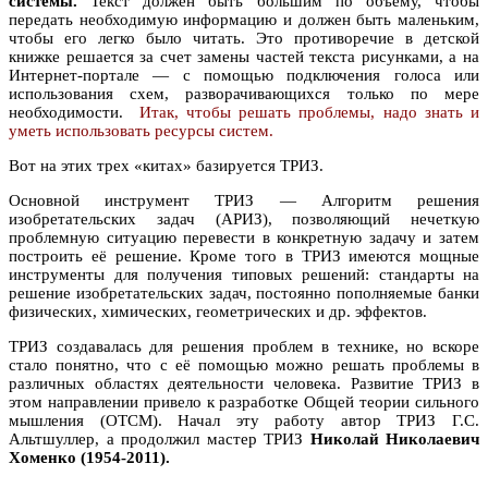
системы.
Текст должен быть большим по объему, чтобы
передать необходимую информацию и должен быть маленьким,
чтобы его легко было читать. Это противоречие в детской
книжке решается за счет замены частей текста рисунками, а на
Интернет-портале — с помощью подключения голоса или
использования схем, разворачивающихся только по мере
необходимости.
Итак, чтобы решать проблемы, надо знать и
уметь использовать ресурсы систем.
Вот на этих трех «китах» базируется ТРИЗ.
Основной инструмент ТРИЗ — Алгоритм решения
изобретательских задач (АРИЗ), позволяющий нечеткую
проблемную ситуацию перевести в конкретную задачу и затем
построить её решение. Кроме того в ТРИЗ имеются мощные
инструменты для получения типовых решений: стандарты на
решение изобретательских задач, постоянно пополняемые банки
физических, химических, геометрических и др. эффектов.
ТРИЗ создавалась для решения проблем в технике, но вскоре
стало понятно, что с её помощью можно решать проблемы в
различных областях деятельности человека. Развитие ТРИЗ в
этом направлении привело к разработке Общей теории сильного
мышления (ОТСМ). Начал эту работу автор ТРИЗ Г.С.
Альтшуллер, а продолжил мастер ТРИЗ
Николай Николаевич
Хоменко (1954-2011).