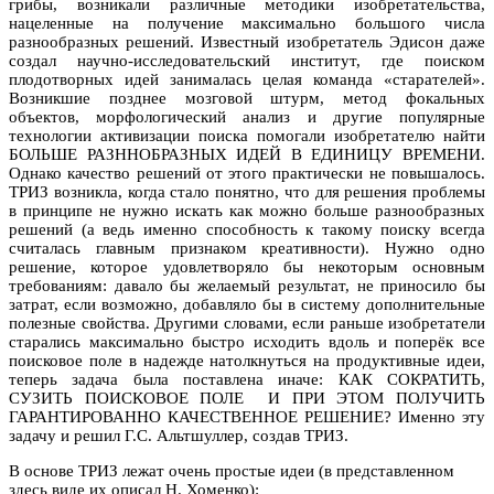
грибы, возникали различные методики изобретательства,
нацеленные на получение максимально большого числа
разнообразных решений. Известный изобретатель Эдисон даже
создал научно-исследовательский институт, где поиском
плодотворных идей занималась целая команда «старателей».
Возникшие позднее мозговой штурм, метод фокальных
объектов, морфологический анализ и другие популярные
технологии активизации поиска помогали изобретателю найти
БОЛЬШЕ РАЗННОБРАЗНЫХ ИДЕЙ В ЕДИНИЦУ ВРЕМЕНИ.
Однако качество решений от этого практически не повышалось.
ТРИЗ возникла, когда стало понятно, что для решения проблемы
в принципе не нужно искать как можно больше разнообразных
решений (а ведь именно способность к такому поиску всегда
считалась главным признаком креативности). Нужно одно
решение, которое удовлетворяло бы некоторым основным
требованиям: давало бы желаемый результат, не приносило бы
затрат, если возможно, добавляло бы в систему дополнительные
полезные свойства. Другими словами, если раньше изобретатели
старались максимально быстро исходить вдоль и поперёк все
поисковое поле в надежде натолкнуться на продуктивные идеи,
теперь задача была поставлена иначе: КАК СОКРАТИТЬ,
СУЗИТЬ ПОИСКОВОЕ ПОЛЕ И ПРИ ЭТОМ ПОЛУЧИТЬ
ГАРАНТИРОВАННО КАЧЕСТВЕННОЕ РЕШЕНИЕ? Именно эту
задачу и решил Г.С. Альтшуллер, создав ТРИЗ.
В основе ТРИЗ лежат очень простые идеи (в представленном
здесь виде их описал Н. Хоменко):