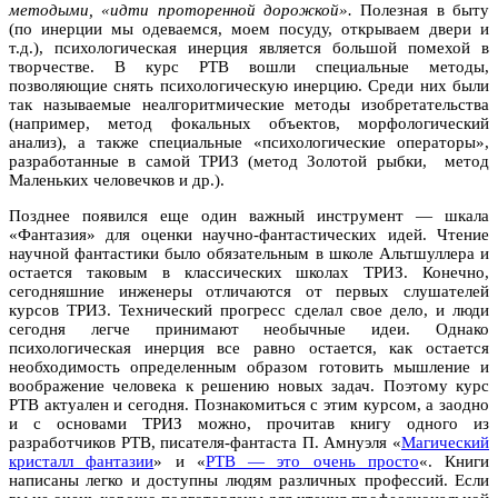
методыми, «идти проторенной дорожкой».
Полезная в быту
(по инерции мы одеваемся, моем посуду, открываем двери и
т.д.), психологическая инерция является большой помехой в
творчестве. В курс РТВ вошли специальные методы,
позволяющие снять психологическую инерцию. Среди них были
так называемые неалгоритмические методы изобретательства
(например, метод фокальных объектов, морфологический
анализ), а также специальные «психологические операторы»,
разработанные в самой ТРИЗ (метод Золотой рыбки, метод
Маленьких человечков и др.).
Позднее появился еще один важный инструмент — шкала
«Фантазия» для оценки научно-фантастических идей. Чтение
научной фантастики было обязательным в школе Альтшуллера и
остается таковым в классических школах ТРИЗ. Конечно,
сегодняшние инженеры отличаются от первых слушателей
курсов ТРИЗ. Технический прогресс сделал свое дело, и люди
сегодня легче принимают необычные идеи. Однако
психологическая инерция все равно остается, как остается
необходимость определенным образом готовить мышление и
воображение человека к решению новых задач. Поэтому курс
РТВ актуален и сегодня. Познакомиться с этим курсом, а заодно
и с основами ТРИЗ можно, прочитав книгу одного из
разработчиков РТВ, писателя-фантаста П. Амнуэля «
Магический
кристалл фантазии
» и «
РТВ — это очень просто
«. Книги
написаны легко и доступны людям различных профессий. Если