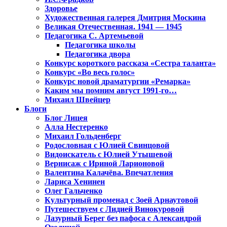
Здоровье
Художественная галерея Дмитрия Москина
Великая Отечественная. 1941 — 1945
Педагогика С. Артемьевой
Педагогика школы
Педагогика двора
Конкурс короткого рассказа «Сестра таланта»
Конкурс «Во весь голос»
Конкурс новой драматургии «Ремарка»
Каким мы помним август 1991-го…
Михаил Швейцер
Блоги
Блог Лицея
Алла Нестеренко
Михаил Гольденберг
Родословная с Юлией Свинцовой
Видоискатель с Юлией Утышевой
Вернисаж с Ириной Ларионовой
Валентина Калачёва. Впечатления
Лариса Хенинен
Олег Гальченко
Культурный променад с Зоей Арнаутовой
Путешествуем с Лидией Винокуровой
Лазурный Берег без пафоса с Александрой