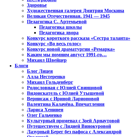
Здоровье
Художественная галерея Дмитрия Москина
Великая Отечественная. 1941 — 1945
Педагогика С. Артемьевой
Педагогика школы
Педагогика двора
Конкурс короткого рассказа «Сестра таланта»
Конкурс «Во весь голос»
Конкурс новой драматургии «Ремарка»
Каким мы помним август 1991-го…
Михаил Швейцер
Блоги
Блог Лицея
Алла Нестеренко
Михаил Гольденберг
Родословная с Юлией Свинцовой
Видоискатель с Юлией Утышевой
Вернисаж с Ириной Ларионовой
Валентина Калачёва. Впечатления
Лариса Хенинен
Олег Гальченко
Культурный променад с Зоей Арнаутовой
Путешествуем с Лидией Винокуровой
Лазурный Берег без пафоса с Александрой