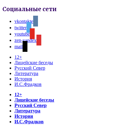
Социальные сети
vkontakte
twitter
youtube
zen-yandex
mail
12+
Лицейские беседы
Русский Север
Литература
История
И.С.Фрадков
12+
Лицейские беседы
Русский Север
Литература
История
И.С.Фрадков