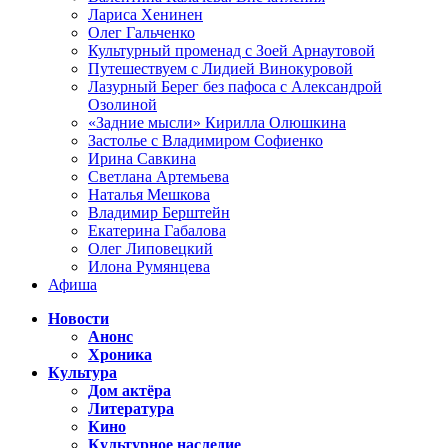
Лариса Хенинен
Олег Гальченко
Культурный променад с Зоей Арнаутовой
Путешествуем с Лидией Винокуровой
Лазурный Берег без пафоса с Александрой
Озолиной
«Задние мысли» Кирилла Олюшкина
Застолье с Владимиром Софиенко
Ирина Савкина
Светлана Артемьева
Наталья Мешкова
Владимир Берштейн
Екатерина Габалова
Олег Липовецкий
Илона Румянцева
Афиша
Новости
Анонс
Хроника
Культура
Дом актёра
Литература
Кино
Культурное наследие