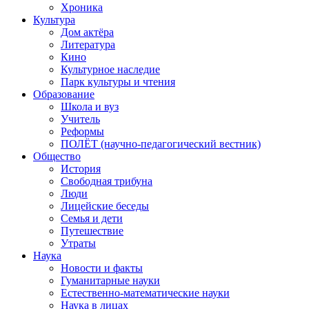
Хроника
Культура
Дом актёра
Литература
Кино
Культурное наследие
Парк культуры и чтения
Образование
Школа и вуз
Учитель
Реформы
ПОЛЁТ (научно-педагогический вестник)
Общество
История
Свободная трибуна
Люди
Лицейские беседы
Семья и дети
Путешествие
Утраты
Наука
Новости и факты
Гуманитарные науки
Естественно-математические науки
Наука в лицах