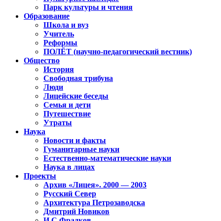
Парк культуры и чтения
Образование
Школа и вуз
Учитель
Реформы
ПОЛЁТ (научно-педагогический вестник)
Общество
История
Свободная трибуна
Люди
Лицейские беседы
Семья и дети
Путешествие
Утраты
Наука
Новости и факты
Гуманитарные науки
Естественно-математические науки
Наука в лицах
Проекты
Архив «Лицея». 2000 — 2003
Русский Север
Архитектура Петрозаводска
Дмитрий Новиков
И.С.Фрадков