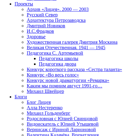
Проекты
Архив «Лицея». 2000 — 2003
Русский Север
Архитектура Петрозаводска
Дмитрий Новиков
И.С.Фрадков
Здоровье
Художественная галерея Дмитрия Москина
Великая Отечественная. 1941 — 1945
Педагогика С. Артемьевой
Педагогика школы
Педагогика двора
Конкурс короткого рассказа «Сестра таланта»
Конкурс «Во весь голос»
Конкурс новой драматургии «Ремарка»
Каким мы помним август 1991-го…
Михаил Швейцер
Блоги
Блог Лицея
Алла Нестеренко
Михаил Гольденберг
Родословная с Юлией Свинцовой
Видоискатель с Юлией Утышевой
Вернисаж с Ириной Ларионовой
Валентина Калачёва. Впечатления