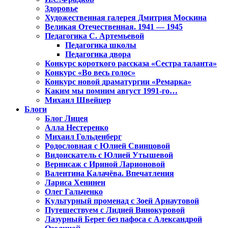
Здоровье
Художественная галерея Дмитрия Москина
Великая Отечественная. 1941 — 1945
Педагогика С. Артемьевой
Педагогика школы
Педагогика двора
Конкурс короткого рассказа «Сестра таланта»
Конкурс «Во весь голос»
Конкурс новой драматургии «Ремарка»
Каким мы помним август 1991-го…
Михаил Швейцер
Блоги
Блог Лицея
Алла Нестеренко
Михаил Гольденберг
Родословная с Юлией Свинцовой
Видоискатель с Юлией Утышевой
Вернисаж с Ириной Ларионовой
Валентина Калачёва. Впечатления
Лариса Хенинен
Олег Гальченко
Культурный променад с Зоей Арнаутовой
Путешествуем с Лидией Винокуровой
Лазурный Берег без пафоса с Александрой