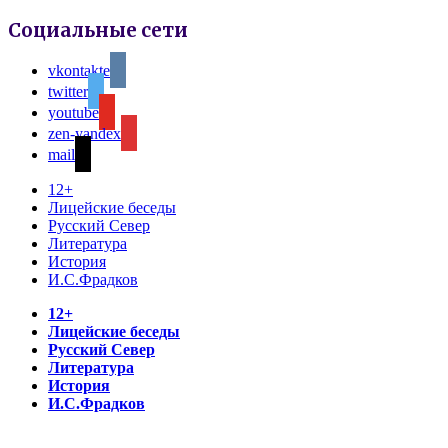
Социальные сети
vkontakte
twitter
youtube
zen-yandex
mail
12+
Лицейские беседы
Русский Север
Литература
История
И.С.Фрадков
12+
Лицейские беседы
Русский Север
Литература
История
И.С.Фрадков