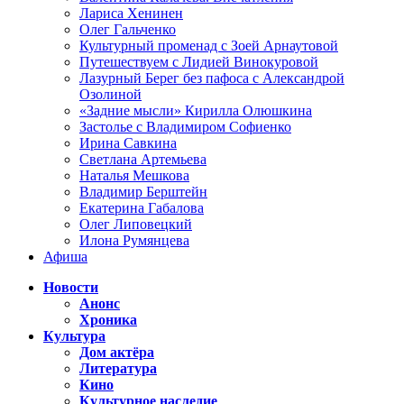
Лариса Хенинен
Олег Гальченко
Культурный променад с Зоей Арнаутовой
Путешествуем с Лидией Винокуровой
Лазурный Берег без пафоса с Александрой
Озолиной
«Задние мысли» Кирилла Олюшкина
Застолье с Владимиром Софиенко
Ирина Савкина
Светлана Артемьева
Наталья Мешкова
Владимир Берштейн
Екатерина Габалова
Олег Липовецкий
Илона Румянцева
Афиша
Новости
Анонс
Хроника
Культура
Дом актёра
Литература
Кино
Культурное наследие