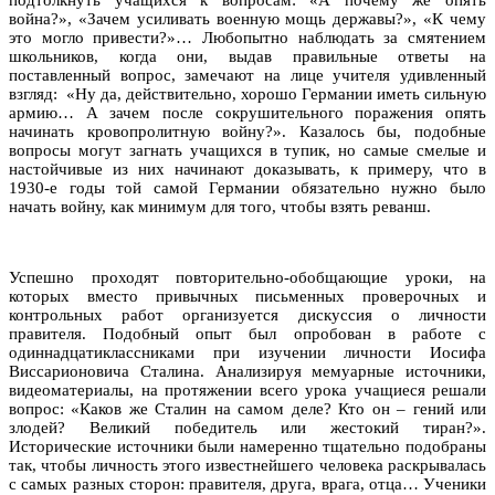
подтолкнуть учащихся к вопросам: «А почему же опять
война?», «Зачем усиливать военную мощь державы?», «К чему
это могло привести?»… Любопытно наблюдать за смятением
школьников, когда они, выдав правильные ответы на
поставленный вопрос, замечают на лице учителя удивленный
взгляд: «Ну да, действительно, хорошо Германии иметь сильную
армию… А зачем после сокрушительного поражения опять
начинать кровопролитную войну?». Казалось бы, подобные
вопросы могут загнать учащихся в тупик, но самые смелые и
настойчивые из них начинают доказывать, к примеру, что в
1930-е годы той самой Германии обязательно нужно было
начать войну, как минимум для того, чтобы взять реванш.
Успешно проходят повторительно-обобщающие уроки, на
которых вместо привычных письменных проверочных и
контрольных работ организуется дискуссия о личности
правителя. Подобный опыт был опробован в работе с
одиннадцатиклассниками при изучении личности Иосифа
Виссарионовича Сталина. Анализируя мемуарные источники,
видеоматериалы, на протяжении всего урока учащиеся решали
вопрос: «Каков же Сталин на самом деле? Кто он – гений или
злодей? Великий победитель или жестокий тиран?».
Исторические источники были намеренно тщательно подобраны
так, чтобы личность этого известнейшего человека раскрывалась
с самых разных сторон: правителя, друга, врага, отца… Ученики