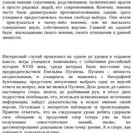
узнали мнения соратников, родственников, политических врагов
и просто рядовых людей, его современников. Конечно, мнения
часто были диаметрально противоположными, однако здесь
учащимся предоставлялась полная свобода выбора. Они могли
прислушаться к чьему-либо мнению, или же высказать
совершенно иную, собственную версию. Главной их задачей
было высказывание своего мнения, своего отношения к данной
личности.
Интересный случай произошел на одном из уроков в седьмом
классе, когда учащиеся знакомились с событиями российской
истории XVIII века, среди которых было восстание под
предводительством Емельяна Пугачева. Пугачев – личность
неоднозначная, и учащимся, не знакомясь с биографией
бунтовщика, предстояло интуитивно выбрать одну из версий
ответа на вопрос, кем же являлся Пугачев. Дело дошло до самого
настоящего спора, вплоть до разбивания рук, в итоге двое
подростков пообещали, что, используя всевозможные источники
информации, найдут доказательства в пользу именно своей
версии. Остальные с интересом наблюдали за происходящим.
Приятно отметить, что на следующем уроке ребята сдержали
свое обещание и, продолжив спор теперь уже на базе
полученных самостоятельно знаний, пылко, но
аргументированно доказывали свою точку зрения. А в споре, как
говорится, рождается истина.