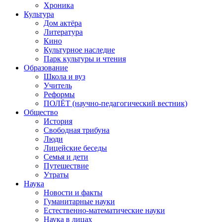
Хроника
Культура
Дом актёра
Литература
Кино
Культурное наследие
Парк культуры и чтения
Образование
Школа и вуз
Учитель
Реформы
ПОЛЁТ (научно-педагогический вестник)
Общество
История
Свободная трибуна
Люди
Лицейские беседы
Семья и дети
Путешествие
Утраты
Наука
Новости и факты
Гуманитарные науки
Естественно-математические науки
Наука в лицах