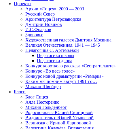
Проекты
Архив «Лицея». 2000 — 2003
Русский Север
Архитектура Петрозаводска
Дмитрий Новиков
И.С.Фрадков
Здоровье
Художественная галерея Дмитрия Москина
Великая Отечественная. 1941 — 1945
Педагогика С. Артемьевой
Педагогика школы
Педагогика двора
Конкурс короткого рассказа «Сестра таланта»
Конкурс «Во весь голос»
Конкурс новой драматургии «Ремарка»
Каким мы помним август 1991-го…
Михаил Швейцер
Блоги
Блог Лицея
Алла Нестеренко
Михаил Гольденберг
Родословная с Юлией Свинцовой
Видоискатель с Юлией Утышевой
Вернисаж с Ириной Ларионовой
Валентина Калачёва. Впечатления