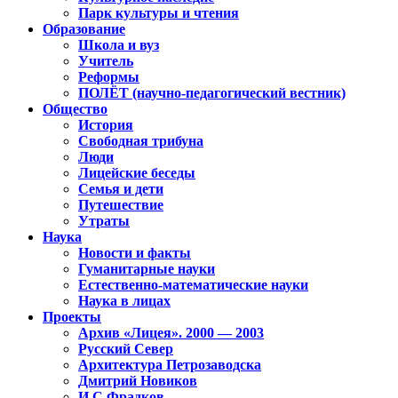
Парк культуры и чтения
Образование
Школа и вуз
Учитель
Реформы
ПОЛЁТ (научно-педагогический вестник)
Общество
История
Свободная трибуна
Люди
Лицейские беседы
Семья и дети
Путешествие
Утраты
Наука
Новости и факты
Гуманитарные науки
Естественно-математические науки
Наука в лицах
Проекты
Архив «Лицея». 2000 — 2003
Русский Север
Архитектура Петрозаводска
Дмитрий Новиков
И.С.Фрадков