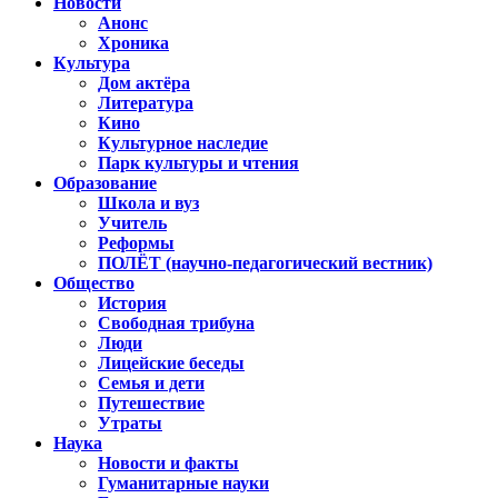
Новости
Анонс
Хроника
Культура
Дом актёра
Литература
Кино
Культурное наследие
Парк культуры и чтения
Образование
Школа и вуз
Учитель
Реформы
ПОЛЁТ (научно-педагогический вестник)
Общество
История
Свободная трибуна
Люди
Лицейские беседы
Семья и дети
Путешествие
Утраты
Наука
Новости и факты
Гуманитарные науки