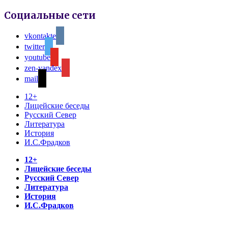
Социальные сети
vkontakte
twitter
youtube
zen-yandex
mail
12+
Лицейские беседы
Русский Север
Литература
История
И.С.Фрадков
12+
Лицейские беседы
Русский Север
Литература
История
И.С.Фрадков