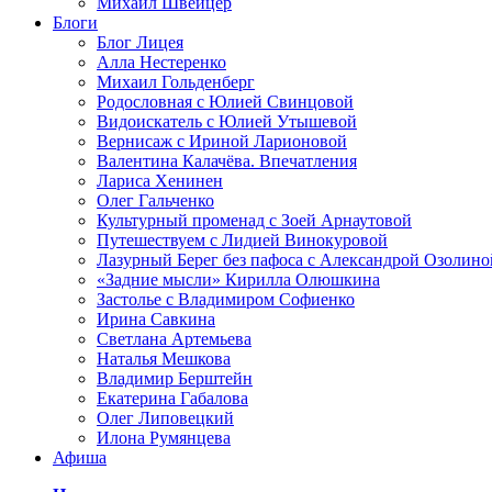
Михаил Швейцер
Блоги
Блог Лицея
Алла Нестеренко
Михаил Гольденберг
Родословная с Юлией Свинцовой
Видоискатель с Юлией Утышевой
Вернисаж с Ириной Ларионовой
Валентина Калачёва. Впечатления
Лариса Хенинен
Олег Гальченко
Культурный променад с Зоей Арнаутовой
Путешествуем с Лидией Винокуровой
Лазурный Берег без пафоса с Александрой Озолино
«Задние мысли» Кирилла Олюшкина
Застолье с Владимиром Софиенко
Ирина Савкина
Светлана Артемьева
Наталья Мешкова
Владимир Берштейн
Екатерина Габалова
Олег Липовецкий
Илона Румянцева
Афиша