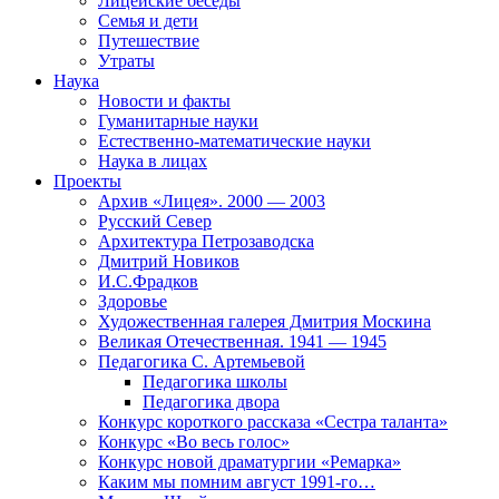
Лицейские беседы
Семья и дети
Путешествие
Утраты
Наука
Новости и факты
Гуманитарные науки
Естественно-математические науки
Наука в лицах
Проекты
Архив «Лицея». 2000 — 2003
Русский Север
Архитектура Петрозаводска
Дмитрий Новиков
И.С.Фрадков
Здоровье
Художественная галерея Дмитрия Москина
Великая Отечественная. 1941 — 1945
Педагогика С. Артемьевой
Педагогика школы
Педагогика двора
Конкурс короткого рассказа «Сестра таланта»
Конкурс «Во весь голос»
Конкурс новой драматургии «Ремарка»
Каким мы помним август 1991-го…