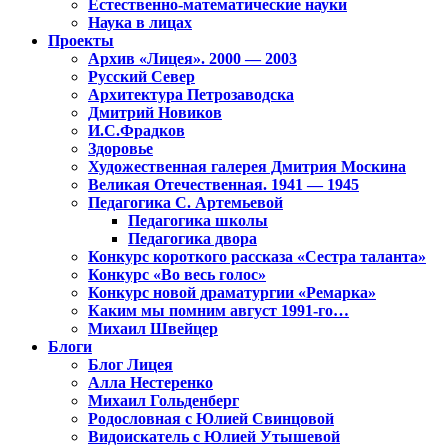
Естественно-математические науки
Наука в лицах
Проекты
Архив «Лицея». 2000 — 2003
Русский Север
Архитектура Петрозаводска
Дмитрий Новиков
И.С.Фрадков
Здоровье
Художественная галерея Дмитрия Москина
Великая Отечественная. 1941 — 1945
Педагогика С. Артемьевой
Педагогика школы
Педагогика двора
Конкурс короткого рассказа «Сестра таланта»
Конкурс «Во весь голос»
Конкурс новой драматургии «Ремарка»
Каким мы помним август 1991-го…
Михаил Швейцер
Блоги
Блог Лицея
Алла Нестеренко
Михаил Гольденберг
Родословная с Юлией Свинцовой
Видоискатель с Юлией Утышевой