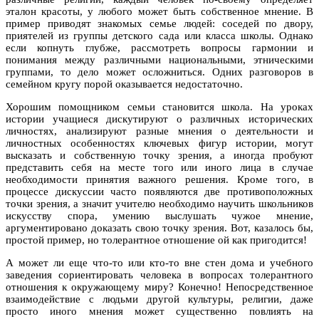
эталон красоты, у любого может быть собственное мнение. В
пример приводят знакомых семье людей: соседей по двору,
приятелей из группы детского сада или класса школы. Однако
если копнуть глубже, рассмотреть вопросы гармонии и
понимания между различными национальными, этническими
группами, то дело может осложниться. Одних разговоров в
семейном кругу порой оказывается недостаточно.
Хорошим помощником семьи становится школа. На уроках
истории учащиеся дискутируют о различных исторических
личностях, анализируют разные мнения о деятельности и
личностных особенностях ключевых фигур истории, могут
высказать и собственную точку зрения, а иногда пробуют
представить себя на месте того или иного лица в случае
необходимости принятия важного решения. Кроме того, в
процессе дискуссии часто появляются две противоположных
точки зрения, а значит учителю необходимо научить школьников
искусству спора, умению выслушать чужое мнение,
аргументировано доказать свою точку зрения. Вот, казалось бы,
простой пример, но толерантное отношение ой как пригодится!
А может ли еще что-то или кто-то вне стен дома и учебного
заведения сориентировать человека в вопросах толерантного
отношения к окружающему миру? Конечно! Непосредственное
взаимодействие с людьми другой культуры, религии, даже
просто иного мнения может существенно повлиять на