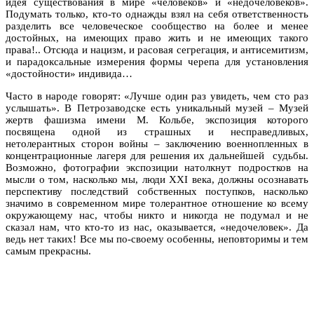
идея существования в мире «человеков» и «недочеловеков».
Подумать только, кто-то однажды взял на себя ответственность
разделить все человеческое сообщество на более и менее
достойных, на имеющих право жить и не имеющих такого
права!.. Отсюда и нацизм, и расовая сегрегация, и антисемитизм,
и парадоксальные измерения формы черепа для установления
«достойности» индивида…
Часто в народе говорят: «Лучше один раз увидеть, чем сто раз
услышать». В Петрозаводске есть уникальный музей – Музей
жертв фашизма имени М. Кольбе, экспозиция которого
посвящена одной из страшных и несправедливых,
нетолерантных сторон войны – заключению военнопленных в
концентрационные лагеря для решения их дальнейшей судьбы.
Возможно, фотографии экспозиции натолкнут подростков на
мысли о том, насколько мы, люди
XXI
века, должны осознавать
перспективу последствий собственных поступков, насколько
значимо в современном мире толерантное отношение ко всему
окружающему нас, чтобы никто и никогда не подумал и не
сказал нам, что кто-то из нас, оказывается, «недочеловек». Да
ведь нет таких! Все мы по-своему особенны, неповторимы и тем
самым прекрасны.