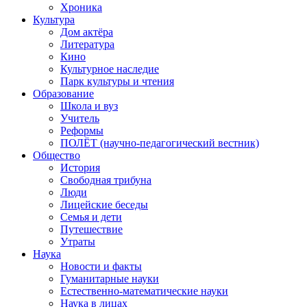
Хроника
Культура
Дом актёра
Литература
Кино
Культурное наследие
Парк культуры и чтения
Образование
Школа и вуз
Учитель
Реформы
ПОЛЁТ (научно-педагогический вестник)
Общество
История
Свободная трибуна
Люди
Лицейские беседы
Семья и дети
Путешествие
Утраты
Наука
Новости и факты
Гуманитарные науки
Естественно-математические науки
Наука в лицах