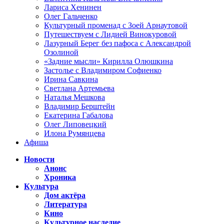
Лариса Хенинен
Олег Гальченко
Культурный променад с Зоей Арнаутовой
Путешествуем с Лидией Винокуровой
Лазурный Берег без пафоса с Александрой
Озолиной
«Задние мысли» Кирилла Олюшкина
Застолье с Владимиром Софиенко
Ирина Савкина
Светлана Артемьева
Наталья Мешкова
Владимир Берштейн
Екатерина Габалова
Олег Липовецкий
Илона Румянцева
Афиша
Новости
Анонс
Хроника
Культура
Дом актёра
Литература
Кино
Культурное наследие