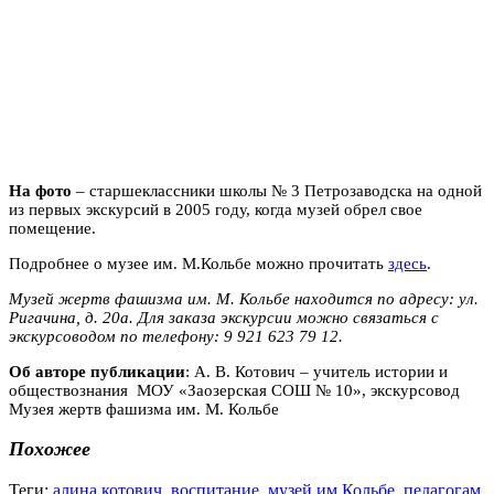
На фото
– старшеклассники школы № 3 Петрозаводска на одной
из первых экскурсий в 2005 году, когда музей обрел свое
помещение.
Подробнее о музее им. М.Кольбе можно прочитать
здесь
.
Музей жертв фашизма им. М. Кольбе находится по адресу: ул.
Ригачина, д. 20а. Для заказа экскурсии можно связаться с
экскурсоводом по телефону: 9 921 623 79 12.
Об авторе публикации
: А. В. Котович – учитель истории и
обществознания МОУ «Заозерская СОШ № 10», экскурсовод
Музея жертв фашизма им. М. Кольбе
Похожее
Теги:
алина котович
,
воспитание
,
музей им Кольбе
,
педагогам
,