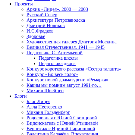
Проекты
Архив «Лицея». 2000 — 2003
Русский Север
Архитектура Петрозаводска
Дмитрий Новиков
И.С.Фрадков
Здоровье
Художественная галерея Дмитрия Москина
Великая Отечественная. 1941 — 1945
Педагогика С. Артемьевой
Педагогика школы
Педагогика двора
Конкурс короткого рассказа «Сестра таланта»
Конкурс «Во весь голос»
Конкурс новой драматургии «Ремарка»
Каким мы помним август 1991-го…
Михаил Швейцер
Блоги
Блог Лицея
Алла Нестеренко
Михаил Гольденберг
Родословная с Юлией Свинцовой
Видоискатель с Юлией Утышевой
Вернисаж с Ириной Ларионовой
Валентина Калачёва. Впечатления