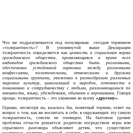
Что же подразумевается под популярным сегодня термином
«толерантность»? В упомянутой выше Декларации
толерантность определяется как
ценность и социальная норма
гражданского общества, проявляющаяся в праве всех
индивидов гражданского общества быть различными,
обеспечении устойчивой гармонии между различными
конфессиями, политическими, этническими и другими
социальными группами, уважении к разнообразию различных
мировых культур, цивилизаций и народов, готовности к
пониманию и сотрудничеству с людьми, различающимися по
внешности, языку, убеждениям, обычаям и верованиям
. Говоря
проще, толерантность – это уважение ко всему
«другому»
.
Однако, несмотря на, казалось бы, понятный термин, ответ на
вопрос о том, как же воспитать в себе, в окружающих эту самую
толерантность, совсем не очевиден. На бытовом уровне
проблема отчасти решается: родители посредством игры или
серьезного разговора объясняют детям, что существуют
различные религии, каждый человек по-своему определяет