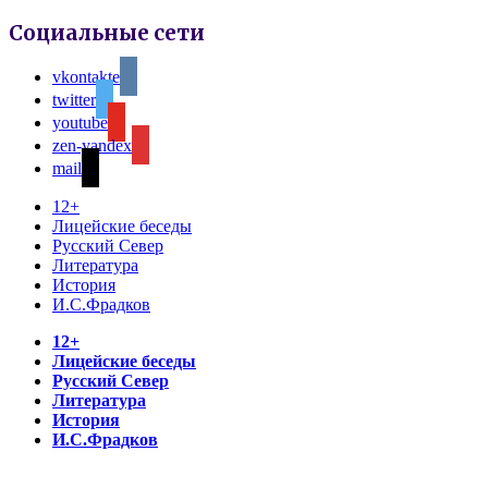
Социальные сети
vkontakte
twitter
youtube
zen-yandex
mail
12+
Лицейские беседы
Русский Север
Литература
История
И.С.Фрадков
12+
Лицейские беседы
Русский Север
Литература
История
И.С.Фрадков