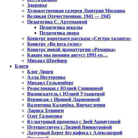
Здоровье
Художественная галерея Дмитрия Москина
Великая Отечественная. 1941 — 1945
Педагогика С. Артемьевой
Педагогика школы
Педагогика двора
Конкурс короткого рассказа «Сестра таланта»
Конкурс «Во весь голос»
Конкурс новой драматургии «Ремарка»
Каким мы помним август 1991-го…
Михаил Швейцер
Блоги
Блог Лицея
Алла Нестеренко
Михаил Гольденберг
Родословная с Юлией Свинцовой
Видоискатель с Юлией Утышевой
Вернисаж с Ириной Ларионовой
Валентина Калачёва. Впечатления
Лариса Хенинен
Олег Гальченко
Культурный променад с Зоей Арнаутовой
Путешествуем с Лидией Винокуровой
Лазурный Берег без пафоса с Александрой