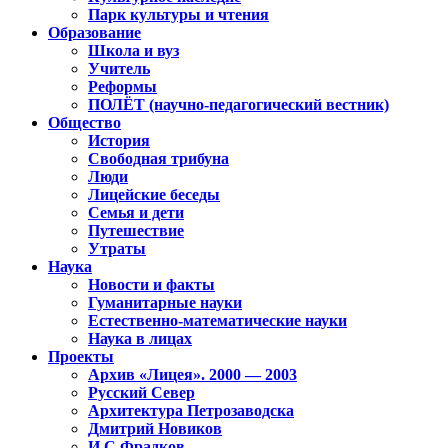
Парк культуры и чтения
Образование
Школа и вуз
Учитель
Реформы
ПОЛЁТ (научно-педагогический вестник)
Общество
История
Свободная трибуна
Люди
Лицейские беседы
Семья и дети
Путешествие
Утраты
Наука
Новости и факты
Гуманитарные науки
Естественно-математические науки
Наука в лицах
Проекты
Архив «Лицея». 2000 — 2003
Русский Север
Архитектура Петрозаводска
Дмитрий Новиков
И.С.Фрадков