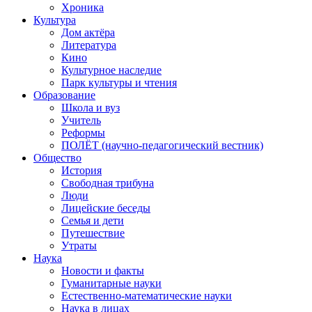
Хроника
Культура
Дом актёра
Литература
Кино
Культурное наследие
Парк культуры и чтения
Образование
Школа и вуз
Учитель
Реформы
ПОЛЁТ (научно-педагогический вестник)
Общество
История
Свободная трибуна
Люди
Лицейские беседы
Семья и дети
Путешествие
Утраты
Наука
Новости и факты
Гуманитарные науки
Естественно-математические науки
Наука в лицах