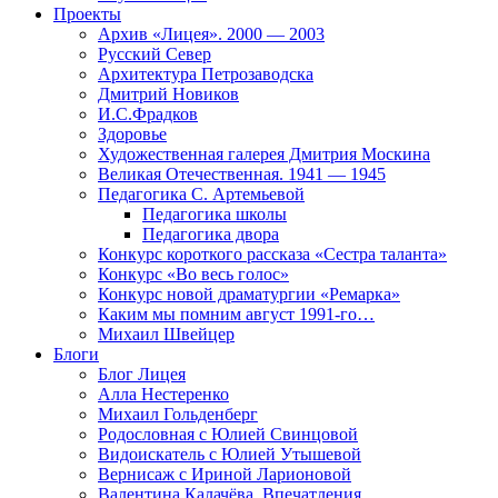
Проекты
Архив «Лицея». 2000 — 2003
Русский Север
Архитектура Петрозаводска
Дмитрий Новиков
И.С.Фрадков
Здоровье
Художественная галерея Дмитрия Москина
Великая Отечественная. 1941 — 1945
Педагогика С. Артемьевой
Педагогика школы
Педагогика двора
Конкурс короткого рассказа «Сестра таланта»
Конкурс «Во весь голос»
Конкурс новой драматургии «Ремарка»
Каким мы помним август 1991-го…
Михаил Швейцер
Блоги
Блог Лицея
Алла Нестеренко
Михаил Гольденберг
Родословная с Юлией Свинцовой
Видоискатель с Юлией Утышевой
Вернисаж с Ириной Ларионовой
Валентина Калачёва. Впечатления