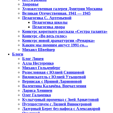
Здоровье
Художественная галерея Дмитрия Москина
Великая Отечественная. 1941 — 1945
Педагогика С. Артемьевой
Педагогика школы
Педагогика двора
Конкурс короткого рассказа «Сестра таланта»
Конкурс «Во весь голос»
Конкурс новой драматургии «Ремарка»
Каким мы помним август 1991-го…
Михаил Швейцер
Блоги
Блог Лицея
Алла Нестеренко
Михаил Гольденберг
Родословная с Юлией Свинцовой
Видоискатель с Юлией Утышевой
Вернисаж с Ириной Ларионовой
Валентина Калачёва. Впечатления
Лариса Хенинен
Олег Гальченко
Культурный променад с Зоей Арнаутовой
Путешествуем с Лидией Винокуровой
Лазурный Берег без пафоса с Александрой