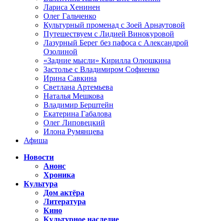
Лариса Хенинен
Олег Гальченко
Культурный променад с Зоей Арнаутовой
Путешествуем с Лидией Винокуровой
Лазурный Берег без пафоса с Александрой
Озолиной
«Задние мысли» Кирилла Олюшкина
Застолье с Владимиром Софиенко
Ирина Савкина
Светлана Артемьева
Наталья Мешкова
Владимир Берштейн
Екатерина Габалова
Олег Липовецкий
Илона Румянцева
Афиша
Новости
Анонс
Хроника
Культура
Дом актёра
Литература
Кино
Культурное наследие