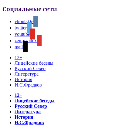
Социальные сети
vkontakte
twitter
youtube
zen-yandex
mail
12+
Лицейские беседы
Русский Север
Литература
История
И.С.Фрадков
12+
Лицейские беседы
Русский Север
Литература
История
И.С.Фрадков