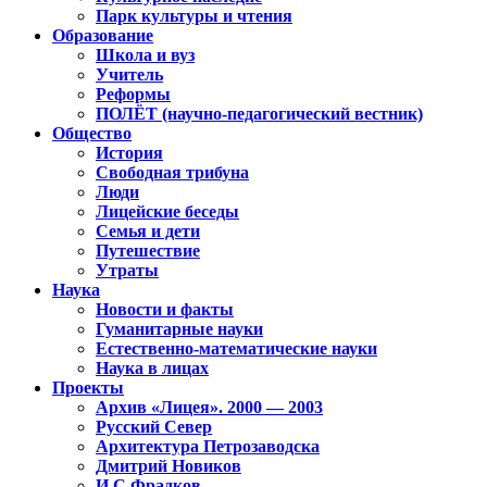
Парк культуры и чтения
Образование
Школа и вуз
Учитель
Реформы
ПОЛЁТ (научно-педагогический вестник)
Общество
История
Свободная трибуна
Люди
Лицейские беседы
Семья и дети
Путешествие
Утраты
Наука
Новости и факты
Гуманитарные науки
Естественно-математические науки
Наука в лицах
Проекты
Архив «Лицея». 2000 — 2003
Русский Север
Архитектура Петрозаводска
Дмитрий Новиков
И.С.Фрадков