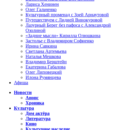
Лариса Хенинен
Олег Гальченко
Культурный променад с Зоей Арнаутовой
Путешествуем с Лидией Винокуровой
Лазурный Берег без пафоса с Александрой
Озолиной
«Задние мысли» Кирилла Олюшкина
Застолье с Владимиром Софиенко
Ирина Савкина
Светлана Артемьева
Наталья Мешкова
Владимир Берштейн
Екатерина Габалова
Олег Липовецкий
Илона Румянцева
Афиша
Новости
Анонс
Хроника
Культура
Дом актёра
Литература
Кино
Культурное наследие