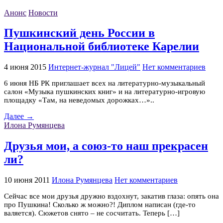
Анонс
Новости
Пушкинский день России в
Национальной библиотеке Карелии
4 июня 2015
Интернет-журнал "Лицей"
Нет комментариев
6 июня НБ РК приглашает всех на литературно-музыкальный
салон «Музыка пушкинских книг» и на литературно-игровую
площадку «Там, на неведомых дорожках…»..
Далее →
Илона Румянцева
Друзья мои, а союз-то наш прекрасен
ли?
10 июня 2011
Илона Румянцева
Нет комментариев
Сейчас все мои друзья дружно вздохнут, закатив глаза: опять она
про Пушкина! Сколько ж можно?! Диплом написан (где-то
валяется). Сюжетов снято – не сосчитать. Теперь […]