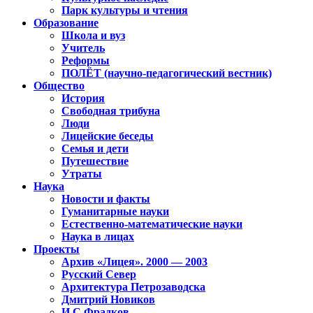
Парк культуры и чтения
Образование
Школа и вуз
Учитель
Реформы
ПОЛЁТ (научно-педагогический вестник)
Общество
История
Свободная трибуна
Люди
Лицейские беседы
Семья и дети
Путешествие
Утраты
Наука
Новости и факты
Гуманитарные науки
Естественно-математические науки
Наука в лицах
Проекты
Архив «Лицея». 2000 — 2003
Русский Север
Архитектура Петрозаводска
Дмитрий Новиков
И.С.Фрадков