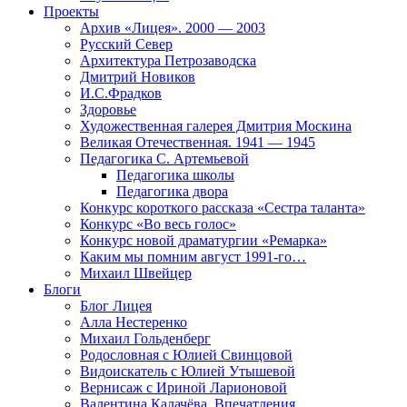
Проекты
Архив «Лицея». 2000 — 2003
Русский Север
Архитектура Петрозаводска
Дмитрий Новиков
И.С.Фрадков
Здоровье
Художественная галерея Дмитрия Москина
Великая Отечественная. 1941 — 1945
Педагогика С. Артемьевой
Педагогика школы
Педагогика двора
Конкурс короткого рассказа «Сестра таланта»
Конкурс «Во весь голос»
Конкурс новой драматургии «Ремарка»
Каким мы помним август 1991-го…
Михаил Швейцер
Блоги
Блог Лицея
Алла Нестеренко
Михаил Гольденберг
Родословная с Юлией Свинцовой
Видоискатель с Юлией Утышевой
Вернисаж с Ириной Ларионовой
Валентина Калачёва. Впечатления