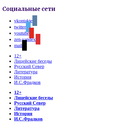
Социальные сети
vkontakte
twitter
youtube
zen-yandex
mail
12+
Лицейские беседы
Русский Север
Литература
История
И.С.Фрадков
12+
Лицейские беседы
Русский Север
Литература
История
И.С.Фрадков