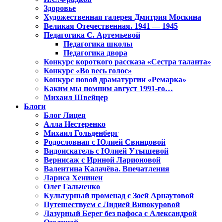
Здоровье
Художественная галерея Дмитрия Москина
Великая Отечественная. 1941 — 1945
Педагогика С. Артемьевой
Педагогика школы
Педагогика двора
Конкурс короткого рассказа «Сестра таланта»
Конкурс «Во весь голос»
Конкурс новой драматургии «Ремарка»
Каким мы помним август 1991-го…
Михаил Швейцер
Блоги
Блог Лицея
Алла Нестеренко
Михаил Гольденберг
Родословная с Юлией Свинцовой
Видоискатель с Юлией Утышевой
Вернисаж с Ириной Ларионовой
Валентина Калачёва. Впечатления
Лариса Хенинен
Олег Гальченко
Культурный променад с Зоей Арнаутовой
Путешествуем с Лидией Винокуровой
Лазурный Берег без пафоса с Александрой