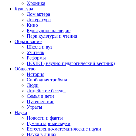
Хроника
Культура
Дом актёра
Литература
Кино
Культурное наследие
Парк культуры и чтения
Образование
Школа и вуз
Учитель
Реформы
ПОЛЁТ (научно-педагогический вестник)
Общество
История
Свободная трибуна
Люди
Лицейские беседы
Семья и дети
Путешествие
Утраты
Наука
Новости и факты
Гуманитарные науки
Естественно-математические науки
Наука в лицах