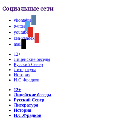
Социальные сети
vkontakte
twitter
youtube
zen-yandex
mail
12+
Лицейские беседы
Русский Север
Литература
История
И.С.Фрадков
12+
Лицейские беседы
Русский Север
Литература
История
И.С.Фрадков