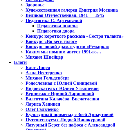
Здоровье
Художественная галерея Дмитрия Москина
Великая Отечественная. 1941 — 1945
Педагогика С. Артемьевой
Педагогика школы
Педагогика двора
Конкурс короткого рассказа «Сестра таланта»
Конкурс «Во весь голос»
Конкурс новой драматургии «Ремарка»
Каким мы помним август 1991-го…
Михаил Швейцер
Блоги
Блог Лицея
Алла Нестеренко
Михаил Гольденберг
Родословная с Юлией Свинцовой
Видоискатель с Юлией Утышевой
Вернисаж с Ириной Ларионовой
Валентина Калачёва. Впечатления
Лариса Хенинен
Олег Гальченко
Культурный променад с Зоей Арнаутовой
Путешествуем с Лидией Винокуровой
Лазурный Берег без пафоса с Александрой