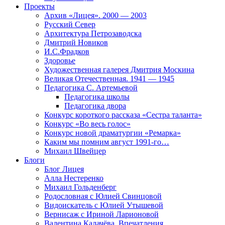
Проекты
Архив «Лицея». 2000 — 2003
Русский Север
Архитектура Петрозаводска
Дмитрий Новиков
И.С.Фрадков
Здоровье
Художественная галерея Дмитрия Москина
Великая Отечественная. 1941 — 1945
Педагогика С. Артемьевой
Педагогика школы
Педагогика двора
Конкурс короткого рассказа «Сестра таланта»
Конкурс «Во весь голос»
Конкурс новой драматургии «Ремарка»
Каким мы помним август 1991-го…
Михаил Швейцер
Блоги
Блог Лицея
Алла Нестеренко
Михаил Гольденберг
Родословная с Юлией Свинцовой
Видоискатель с Юлией Утышевой
Вернисаж с Ириной Ларионовой
Валентина Калачёва. Впечатления