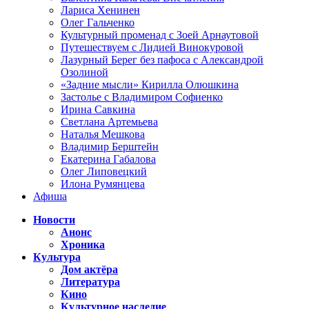
Лариса Хенинен
Олег Гальченко
Культурный променад с Зоей Арнаутовой
Путешествуем с Лидией Винокуровой
Лазурный Берег без пафоса с Александрой
Озолиной
«Задние мысли» Кирилла Олюшкина
Застолье с Владимиром Софиенко
Ирина Савкина
Светлана Артемьева
Наталья Мешкова
Владимир Берштейн
Екатерина Габалова
Олег Липовецкий
Илона Румянцева
Афиша
Новости
Анонс
Хроника
Культура
Дом актёра
Литература
Кино
Культурное наследие