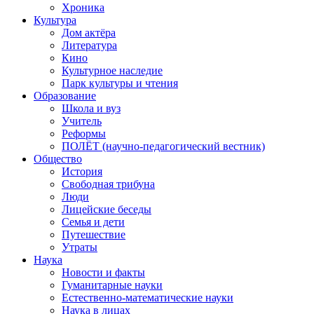
Хроника
Культура
Дом актёра
Литература
Кино
Культурное наследие
Парк культуры и чтения
Образование
Школа и вуз
Учитель
Реформы
ПОЛЁТ (научно-педагогический вестник)
Общество
История
Свободная трибуна
Люди
Лицейские беседы
Семья и дети
Путешествие
Утраты
Наука
Новости и факты
Гуманитарные науки
Естественно-математические науки
Наука в лицах