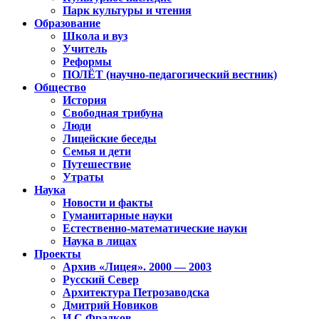
Парк культуры и чтения
Образование
Школа и вуз
Учитель
Реформы
ПОЛЁТ (научно-педагогический вестник)
Общество
История
Свободная трибуна
Люди
Лицейские беседы
Семья и дети
Путешествие
Утраты
Наука
Новости и факты
Гуманитарные науки
Естественно-математические науки
Наука в лицах
Проекты
Архив «Лицея». 2000 — 2003
Русский Север
Архитектура Петрозаводска
Дмитрий Новиков
И.С.Фрадков