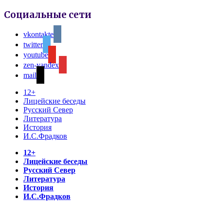
Социальные сети
vkontakte
twitter
youtube
zen-yandex
mail
12+
Лицейские беседы
Русский Север
Литература
История
И.С.Фрадков
12+
Лицейские беседы
Русский Север
Литература
История
И.С.Фрадков