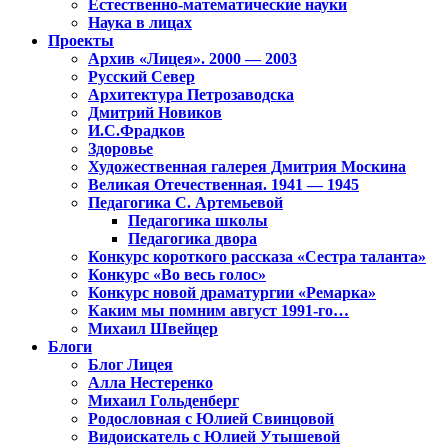
Естественно-математические науки
Наука в лицах
Проекты
Архив «Лицея». 2000 — 2003
Русский Север
Архитектура Петрозаводска
Дмитрий Новиков
И.С.Фрадков
Здоровье
Художественная галерея Дмитрия Москина
Великая Отечественная. 1941 — 1945
Педагогика С. Артемьевой
Педагогика школы
Педагогика двора
Конкурс короткого рассказа «Сестра таланта»
Конкурс «Во весь голос»
Конкурс новой драматургии «Ремарка»
Каким мы помним август 1991-го…
Михаил Швейцер
Блоги
Блог Лицея
Алла Нестеренко
Михаил Гольденберг
Родословная с Юлией Свинцовой
Видоискатель с Юлией Утышевой