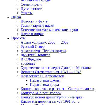
Лицейские беседы
Семья и дети
Путешествие
Утраты
Наука
Новости и факты
Гуманитарные науки
Естественно-математические науки
Наука в лицах
Проекты
Архив «Лицея». 2000 — 2003
Русский Север
Архитектура Петрозаводска
Дмитрий Новиков
И.С.Фрадков
Здоровье
Художественная галерея Дмитрия Москина
Великая Отечественная. 1941 — 1945
Педагогика С. Артемьевой
Педагогика школы
Педагогика двора
Конкурс короткого рассказа «Сестра таланта»
Конкурс «Во весь голос»
Конкурс новой драматургии «Ремарка»
Каким мы помним август 1991-го…