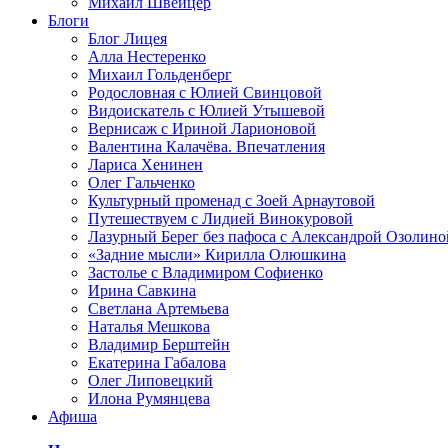
Михаил Швейцер
Блоги
Блог Лицея
Алла Нестеренко
Михаил Гольденберг
Родословная с Юлией Свинцовой
Видоискатель с Юлией Утышевой
Вернисаж с Ириной Ларионовой
Валентина Калачёва. Впечатления
Лариса Хенинен
Олег Гальченко
Культурный променад с Зоей Арнаутовой
Путешествуем с Лидией Винокуровой
Лазурный Берег без пафоса с Александрой Озолино
«Задние мысли» Кирилла Олюшкина
Застолье с Владимиром Софиенко
Ирина Савкина
Светлана Артемьева
Наталья Мешкова
Владимир Берштейн
Екатерина Габалова
Олег Липовецкий
Илона Румянцева
Афиша