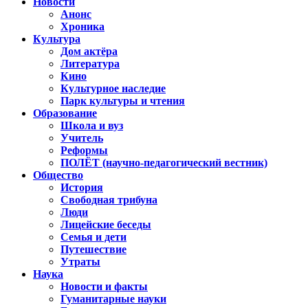
Новости
Анонс
Хроника
Культура
Дом актёра
Литература
Кино
Культурное наследие
Парк культуры и чтения
Образование
Школа и вуз
Учитель
Реформы
ПОЛЁТ (научно-педагогический вестник)
Общество
История
Свободная трибуна
Люди
Лицейские беседы
Семья и дети
Путешествие
Утраты
Наука
Новости и факты
Гуманитарные науки