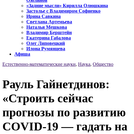
Озолиной
«Задние мысли» Кирилла Олюшкина
Застолье с Владимиром Софиенко
Ирина Савкина
Светлана Артемьева
Наталья Мешкова
Владимир Берштейн
Екатерина Габалова
Олег Липовецкий
Илона Румянцева
Афиша
Естественно-математические науки
,
Наука
,
Общество
Рауль Гайнетдинов:
«Строить сейчас
прогнозы по развитию
COVID-19 — гадать на