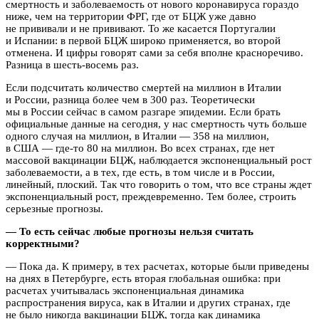
смертность и заболеваемость от нового коронавируса гораздо
ниже, чем на территории ФРГ, где от БЦЖ уже давно
не прививали и не прививают. То же касается Португалии
и Испании: в первой БЦЖ широко применяется, во второй
отменена. И цифры говорят сами за себя вполне красноречиво.
Разница в шесть-восемь раз.
Если подсчитать количество смертей на миллион в Италии
и России, разница более чем в 300 раз. Теоретически
мы в России сейчас в самом разгаре эпидемии. Если брать
официальные данные на сегодня, у нас смертность чуть больше
одного случая на миллион, в Италии — 358 на миллион,
в США — где-то 80 на миллион. Во всех странах, где нет
массовой вакцинации БЦЖ, наблюдается экспоненциальный рост
заболеваемости, а в тех, где есть, в том числе и в России,
линейный, плоский. Так что говорить о том, что все страны ждет
экспоненциальный рост, преждевременно. Тем более, строить
серьезные прогнозы.
— То есть сейчас любые прогнозы нельзя считать
корректными?
— Пока да. К примеру, в тех расчетах, которые были приведены
на днях в Петербурге, есть вторая глобальная ошибка: при
расчетах учитывалась экспоненциальная динамика
распространения вируса, как в Италии и других странах, где
не было никогда вакцинации БЦЖ, тогда как динамика