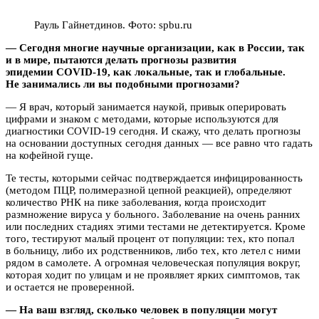
Рауль Гайнетдинов. Фото: spbu.ru
— Сегодня многие научные организации, как в России, так
и в мире, пытаются делать прогнозы развития
эпидемии
COVID-19, как локальные, так и глобальные.
Не занимались ли вы подобными прогнозами?
— Я врач, который занимается наукой, привык оперировать
цифрами и знаком с методами, которые используются для
диагностики COVID-19 сегодня. И скажу, что делать прогнозы
на основании доступных сегодня данных — все равно что гадать
на кофейной гуще.
Те тесты, которыми сейчас подтверждается инфицированность
(методом ПЦР, полимеразной цепной реакцией), определяют
количество РНК на пике заболевания, когда происходит
размножение вируса у больного. Заболевание на очень ранних
или последних стадиях этими тестами не детектируется. Кроме
того, тестируют малый процент от популяции: тех, кто попал
в больницу, либо их родственников, либо тех, кто летел с ними
рядом в самолете. А огромная человеческая популяция вокруг,
которая ходит по улицам и не проявляет ярких симптомов, так
и остается не проверенной.
— На ваш взгляд, сколько человек в популяции могут