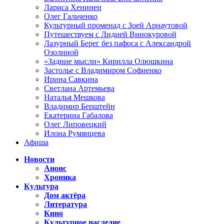
Лариса Хенинен
Олег Гальченко
Культурный променад с Зоей Арнаутовой
Путешествуем с Лидией Винокуровой
Лазурный Берег без пафоса с Александрой
Озолиной
«Задние мысли» Кирилла Олюшкина
Застолье с Владимиром Софиенко
Ирина Савкина
Светлана Артемьева
Наталья Мешкова
Владимир Берштейн
Екатерина Габалова
Олег Липовецкий
Илона Румянцева
Афиша
Новости
Анонс
Хроника
Культура
Дом актёра
Литература
Кино
Культурное наследие