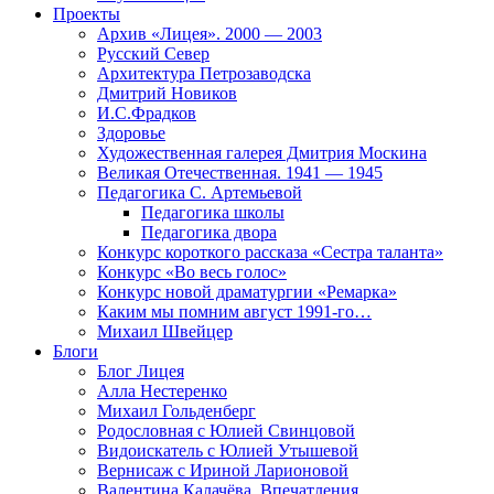
Проекты
Архив «Лицея». 2000 — 2003
Русский Север
Архитектура Петрозаводска
Дмитрий Новиков
И.С.Фрадков
Здоровье
Художественная галерея Дмитрия Москина
Великая Отечественная. 1941 — 1945
Педагогика С. Артемьевой
Педагогика школы
Педагогика двора
Конкурс короткого рассказа «Сестра таланта»
Конкурс «Во весь голос»
Конкурс новой драматургии «Ремарка»
Каким мы помним август 1991-го…
Михаил Швейцер
Блоги
Блог Лицея
Алла Нестеренко
Михаил Гольденберг
Родословная с Юлией Свинцовой
Видоискатель с Юлией Утышевой
Вернисаж с Ириной Ларионовой
Валентина Калачёва. Впечатления