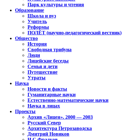
Парк культуры и чтения
Образование
Школа и вуз
Учитель
Реформы
ПОЛЁТ (научно-педагогический вестник)
Общество
История
Свободная трибуна
Люди
Лицейские беседы
Семья и дети
Путешествие
Утраты
Наука
Новости и факты
Гуманитарные науки
Естественно-математические науки
Наука в лицах
Проекты
Архив «Лицея». 2000 — 2003
Русский Север
Архитектура Петрозаводска
Дмитрий Новиков
И.С.Фрадков