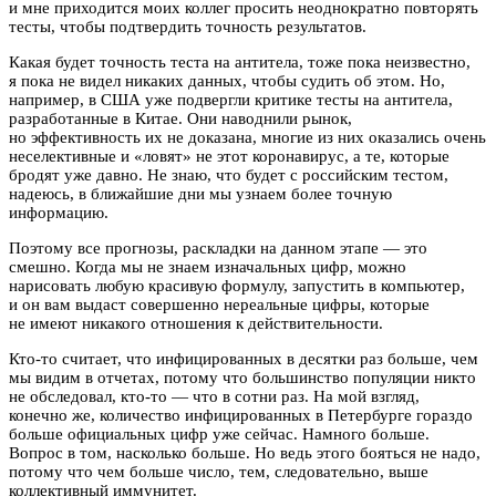
и мне приходится моих коллег просить неоднократно повторять
тесты, чтобы подтвердить точность результатов.
Какая будет точность теста на антитела, тоже пока неизвестно,
я пока не видел никаких данных, чтобы судить об этом. Но,
например, в США уже подвергли критике тесты на антитела,
разработанные в Китае. Они наводнили рынок,
но эффективность их не доказана, многие из них оказались очень
неселективные и «ловят» не этот коронавирус, а те, которые
бродят уже давно. Не знаю, что будет с российским тестом,
надеюсь, в ближайшие дни мы узнаем более точную
информацию.
Поэтому все прогнозы, раскладки на данном этапе — это
смешно. Когда мы не знаем изначальных цифр, можно
нарисовать любую красивую формулу, запустить в компьютер,
и он вам выдаст совершенно нереальные цифры, которые
не имеют никакого отношения к действительности.
Кто-то считает, что инфицированных в десятки раз больше, чем
мы видим в отчетах, потому что большинство популяции никто
не обследовал, кто-то — что в сотни раз. На мой взгляд,
конечно же, количество инфицированных в Петербурге гораздо
больше официальных цифр уже сейчас. Намного больше.
Вопрос в том, насколько больше. Но ведь этого бояться не надо,
потому что чем больше число, тем, следовательно, выше
коллективный иммунитет.