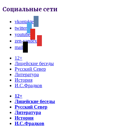
Социальные сети
vkontakte
twitter
youtube
zen-yandex
mail
12+
Лицейские беседы
Русский Север
Литература
История
И.С.Фрадков
12+
Лицейские беседы
Русский Север
Литература
История
И.С.Фрадков