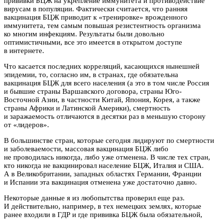
прививки БЦЖ на укрепление иммунитета и противодействие
вирусам в популяции. Фактически считается, что ранняя
вакцинация БЦЖ приводит к «тренировке» врожденного
иммунитета, тем самым повышая резистентность организма
ко многим инфекциям. Результаты были довольно
оптимистичными, все это имеется в открытом доступе
в интернете.
Что касается последних корреляций, касающихся нынешней
эпидемии, то, согласно им, в странах, где обязательна
вакцинация БЦЖ для всего населения (а это в том числе Россия
и бывшие страны Варшавского договора, страны Юго-
Восточной Азии, в частности Китай, Япония, Корея, а также
страны Африки и Латинской Америки), смертность
и заражаемость отличаются в десятки раз в меньшую сторону
от «лидеров».
В большинстве стран, которые сегодня лидируют по смертности
и заболеваемости, массовая вакцинация БЦЖ либо
не проводилась никогда, либо уже отменена. В числе тех стран,
кто никогда не вакцинировал население БЦЖ, Италия и США.
А в Великобритании, западных областях Германии, Франции
и Испании эта вакцинация отменена уже достаточно давно.
Некоторые данные я из любопытства проверил еще раз.
И действительно, например, в тех немецких землях, которые
ранее входили в ГДР и где прививка БЦЖ была обязательной,