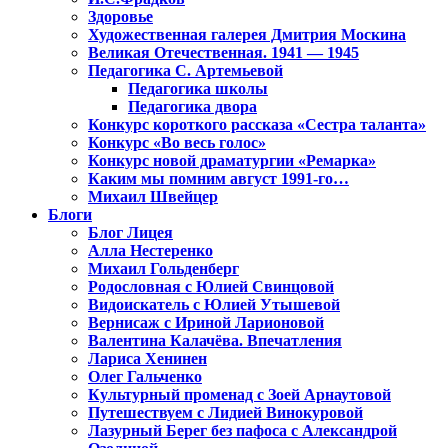
Здоровье
Художественная галерея Дмитрия Москина
Великая Отечественная. 1941 — 1945
Педагогика С. Артемьевой
Педагогика школы
Педагогика двора
Конкурс короткого рассказа «Сестра таланта»
Конкурс «Во весь голос»
Конкурс новой драматургии «Ремарка»
Каким мы помним август 1991-го…
Михаил Швейцер
Блоги
Блог Лицея
Алла Нестеренко
Михаил Гольденберг
Родословная с Юлией Свинцовой
Видоискатель с Юлией Утышевой
Вернисаж с Ириной Ларионовой
Валентина Калачёва. Впечатления
Лариса Хенинен
Олег Гальченко
Культурный променад с Зоей Арнаутовой
Путешествуем с Лидией Винокуровой
Лазурный Берег без пафоса с Александрой