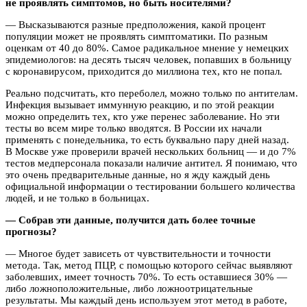
не проявлять симптомов, но быть носителями?
— Высказываются разные предположения, какой процент
популяции может не проявлять симптоматики. По разным
оценкам от 40 до 80%. Самое радикальное мнение у немецких
эпидемиологов: на десять тысяч человек, попавших в больницу
с коронавирусом, приходится до миллиона тех, кто не попал.
Реально подсчитать, кто переболел, можно только по антителам.
Инфекция вызывает иммунную реакцию, и по этой реакции
можно определить тех, кто уже перенес заболевание. Но эти
тесты во всем мире только вводятся. В России их начали
применять с понедельника, то есть буквально пару дней назад.
В Москве уже проверили врачей нескольких больниц — и до 7%
тестов медперсонала показали наличие антител. Я понимаю, что
это очень предварительные данные, но я жду каждый день
официальной информации о тестировании большего количества
людей, и не только в больницах.
— Собрав эти данные, получится дать более точные
прогнозы?
— Многое будет зависеть от чувствительности и точности
метода. Так, метод ПЦР, с помощью которого сейчас выявляют
заболевших, имеет точность 70%. То есть оставшиеся 30% —
либо ложноположительные, либо ложноотрицательные
результаты. Мы каждый день используем этот метод в работе,