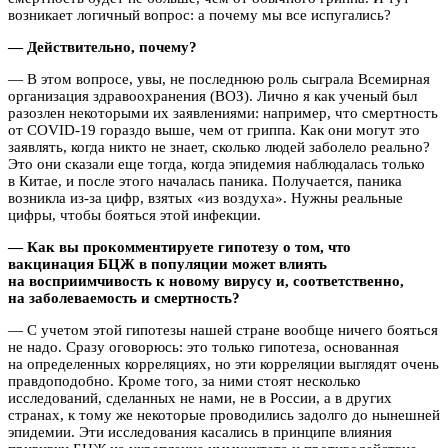
возникает логичный вопрос: а почему мы все испугались?
— Действительно, почему?
— В этом вопросе, увы, не последнюю роль сыграла Всемирная
организация здравоохранения (ВОЗ). Лично я как ученый был
разозлен некоторыми их заявлениями: например, что смертность
от COVID-19 гораздо выше, чем от гриппа. Как они могут это
заявлять, когда никто не знает, сколько людей заболело реально?
Это они сказали еще тогда, когда эпидемия наблюдалась только
в Китае, и после этого началась паника. Получается, паника
возникла из-за цифр, взятых «из воздуха». Нужны реальные
цифры, чтобы бояться этой инфекции.
— Как вы прокомментируете гипотезу о том, что
вакцинация БЦЖ в популяции может влиять
на восприимчивость к новому вирусу и, соответственно,
на заболеваемость и смертность?
— С учетом этой гипотезы нашей стране вообще ничего бояться
не надо. Сразу оговорюсь: это только гипотеза, основанная
на определенных корреляциях, но эти корреляции выглядят очень
правдоподобно. Кроме того, за ними стоят несколько
исследований, сделанных не нами, не в России, а в других
странах, к тому же некоторые проводились задолго до нынешней
эпидемии. Эти исследования касались в принципе влияния