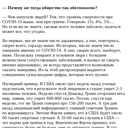
— Почему же тогда общество так обеспокоено?
— Чем напугали людей? Тем, что уровень смертности при
COVID-19 выше, чем при гриппе. Говорили: 1%, 4%, 5%…
Но если вы не знаете, сколько всего человек заболело, казаться
может все, что угодно.
Во-первых, мы не знаем число зараженных, а оно, повторюсь,
скорее всего, гораздо выше. Во-вторых, мы не знаем число
умерших именно от COVID-19. А оно, скорее всего, наоборот,
ниже. Поскольку умирают в основном люди с большим
количеством сопутствующих заболеваний, и вызвал ли смерть
именно коронавирус, не всегда представляется возможным
сказать наверняка. Из-за этой диспропорции выдаются
совершенно сумасшедшие цифры, которые всех пугают.
Наглядный пример. В США около трех недель назад ученые
подсчитали, что в результате этой эпидемии в стране умрет 2-3
миллиона человек. Неделю спустя Дональд Трамп огорошил весь
мир, заявив, что умрет 600-800 тысяч. Потом, спустя еще
неделю, тот же Трамп говорил про 150-200 тысяч. А три дня
назад американский инфекционист, главный советник Трампа
по коронавирусу Энтони Фаучи заявил, что в США будет около
60 тысяч смертных случаев. А 35-60 тысяч случаев в США —
это норма для гриппа в год. Фактически Фаучи признал, что
смертность будет не больше, чем от обычного гриппа. И тут