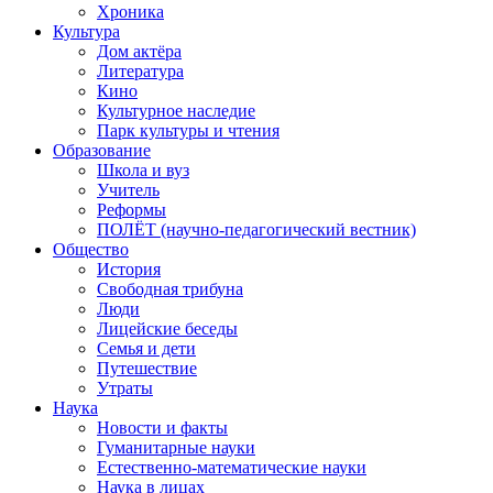
Хроника
Культура
Дом актёра
Литература
Кино
Культурное наследие
Парк культуры и чтения
Образование
Школа и вуз
Учитель
Реформы
ПОЛЁТ (научно-педагогический вестник)
Общество
История
Свободная трибуна
Люди
Лицейские беседы
Семья и дети
Путешествие
Утраты
Наука
Новости и факты
Гуманитарные науки
Естественно-математические науки
Наука в лицах