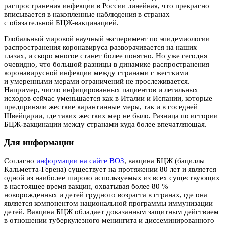
распространения инфекции в России линейная, что прекрасно
вписывается в накопленные наблюдения в странах
с обязательной БЦЖ-вакцинацией.
Глобальный мировой научный эксперимент по эпидемиологии
распространения коронавируса разворачивается на наших
глазах, и скоро многое станет более понятно. Но уже сегодня
очевидно, что большой разницы в динамике распространения
коронавирусной инфекции между странами с жесткими
и умеренными мерами ограничений не прослеживается.
Например, число инфицированных пациентов и летальных
исходов сейчас уменьшается как в Италии и Испании, которые
предприняли жесткие карантинные меры, так и в соседней
Швейцарии, где таких жестких мер не было. Разница по истории
БЦЖ-вакцинации между странами куда более впечатляющая.
Для информации
Согласно
информации на сайте ВОЗ
, вакцина БЦЖ (бациллы
Кальметта-Герена) существует на протяжении 80 лет и является
одной из наиболее широко используемых из всех существующих
в настоящее время вакцин, охватывая более 80 %
новорожденных и детей грудного возраста в странах, где она
является компонентом национальной программы иммунизации
детей. Вакцина БЦЖ обладает доказанным защитным действием
в отношении туберкулезного менингита и диссеминированного