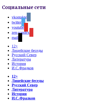
Социальные сети
vkontakte
twitter
youtube
zen-yandex
mail
12+
Лицейские беседы
Русский Север
Литература
История
И.С.Фрадков
12+
Лицейские беседы
Русский Север
Литература
История
И.С.Фрадков