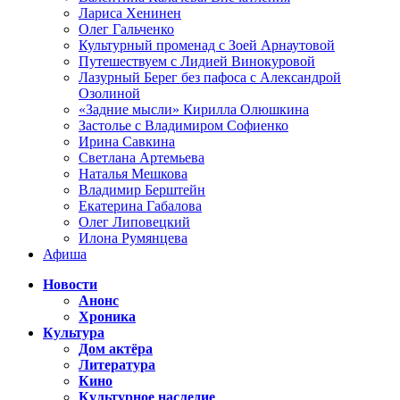
Лариса Хенинен
Олег Гальченко
Культурный променад с Зоей Арнаутовой
Путешествуем с Лидией Винокуровой
Лазурный Берег без пафоса с Александрой
Озолиной
«Задние мысли» Кирилла Олюшкина
Застолье с Владимиром Софиенко
Ирина Савкина
Светлана Артемьева
Наталья Мешкова
Владимир Берштейн
Екатерина Габалова
Олег Липовецкий
Илона Румянцева
Афиша
Новости
Анонс
Хроника
Культура
Дом актёра
Литература
Кино
Культурное наследие