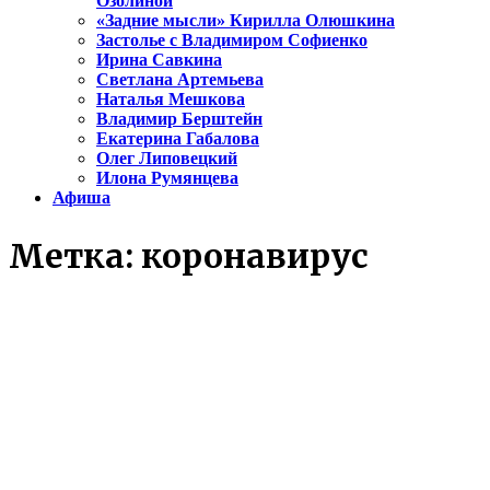
Озолиной
«Задние мысли» Кирилла Олюшкина
Застолье с Владимиром Софиенко
Ирина Савкина
Светлана Артемьева
Наталья Мешкова
Владимир Берштейн
Екатерина Габалова
Олег Липовецкий
Илона Румянцева
Афиша
Метка:
коронавирус