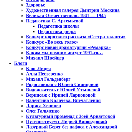
Здоровье
Художественная галерея Дмитрия Москина
Великая Отечественная. 1941 — 1945
Педагогика С. Артемьевой
Педагогика школы
Педагогика двора
Конкурс короткого рассказа «Сестра таланта»
Конкурс «Во весь голос»
Конкурс новой драматургии «Ремарка»
Каким мы помним август 1991-го…
Михаил Швейцер
Блоги
Блог Лицея
Алла Нестеренко
Михаил Гольденберг
Родословная с Юлией Свинцовой
Видоискатель с Юлией Утышевой
Вернисаж с Ириной Ларионовой
Валентина Калачёва. Впечатления
Лариса Хенинен
Олег Гальченко
Культурный променад с Зоей Арнаутовой
Путешествуем с Лидией Винокуровой
Лазурный Берег без пафоса с Александрой