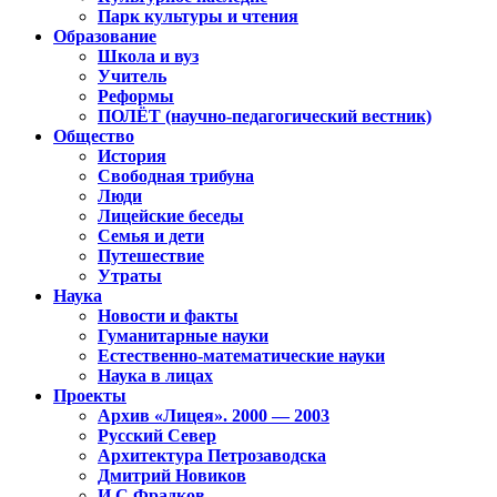
Парк культуры и чтения
Образование
Школа и вуз
Учитель
Реформы
ПОЛЁТ (научно-педагогический вестник)
Общество
История
Свободная трибуна
Люди
Лицейские беседы
Семья и дети
Путешествие
Утраты
Наука
Новости и факты
Гуманитарные науки
Естественно-математические науки
Наука в лицах
Проекты
Архив «Лицея». 2000 — 2003
Русский Север
Архитектура Петрозаводска
Дмитрий Новиков
И.С.Фрадков