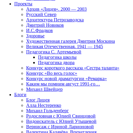
Проекты
Архив «Лицея». 2000 — 2003
Русский Север
Архитектура Петрозаводска
Дмитрий Новиков
И.С.Фрадков
Здоровье
Художественная галерея Дмитрия Москина
Великая Отечественная. 1941 — 1945
Педагогика С. Артемьевой
Педагогика школы
Педагогика двора
Конкурс короткого рассказа «Сестра таланта»
Конкурс «Во весь голос»
Конкурс новой драматургии «Ремарка»
Каким мы помним август 1991-го…
Михаил Швейцер
Блоги
Блог Лицея
Алла Нестеренко
Михаил Гольденберг
Родословная с Юлией Свинцовой
Видоискатель с Юлией Утышевой
Вернисаж с Ириной Ларионовой
Валентина Калачёва. Впечатления