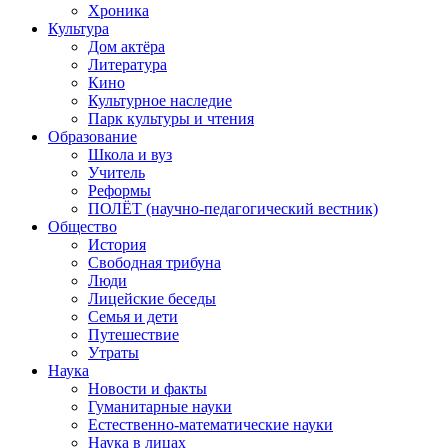
Хроника
Культура
Дом актёра
Литература
Кино
Культурное наследие
Парк культуры и чтения
Образование
Школа и вуз
Учитель
Реформы
ПОЛЁТ (научно-педагогический вестник)
Общество
История
Свободная трибуна
Люди
Лицейские беседы
Семья и дети
Путешествие
Утраты
Наука
Новости и факты
Гуманитарные науки
Естественно-математические науки
Наука в лицах