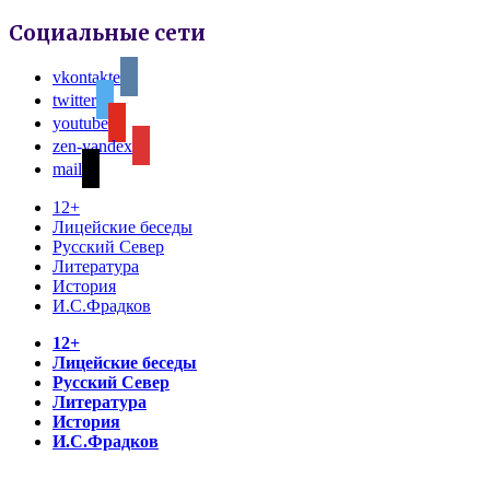
Социальные сети
vkontakte
twitter
youtube
zen-yandex
mail
12+
Лицейские беседы
Русский Север
Литература
История
И.С.Фрадков
12+
Лицейские беседы
Русский Север
Литература
История
И.С.Фрадков