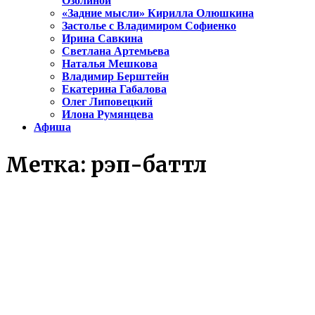
Озолиной
«Задние мысли» Кирилла Олюшкина
Застолье с Владимиром Софиенко
Ирина Савкина
Светлана Артемьева
Наталья Мешкова
Владимир Берштейн
Екатерина Габалова
Олег Липовецкий
Илона Румянцева
Афиша
Метка:
рэп-баттл