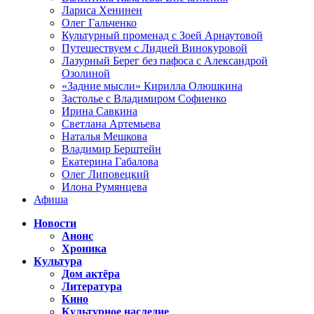
Лариса Хенинен
Олег Гальченко
Культурный променад с Зоей Арнаутовой
Путешествуем с Лидией Винокуровой
Лазурный Берег без пафоса с Александрой
Озолиной
«Задние мысли» Кирилла Олюшкина
Застолье с Владимиром Софиенко
Ирина Савкина
Светлана Артемьева
Наталья Мешкова
Владимир Берштейн
Екатерина Габалова
Олег Липовецкий
Илона Румянцева
Афиша
Новости
Анонс
Хроника
Культура
Дом актёра
Литература
Кино
Культурное наследие