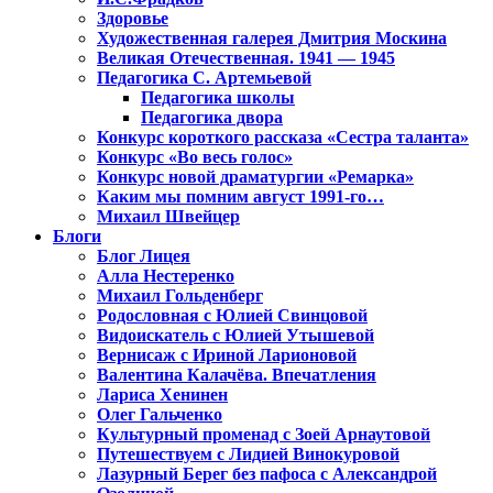
Здоровье
Художественная галерея Дмитрия Москина
Великая Отечественная. 1941 — 1945
Педагогика С. Артемьевой
Педагогика школы
Педагогика двора
Конкурс короткого рассказа «Сестра таланта»
Конкурс «Во весь голос»
Конкурс новой драматургии «Ремарка»
Каким мы помним август 1991-го…
Михаил Швейцер
Блоги
Блог Лицея
Алла Нестеренко
Михаил Гольденберг
Родословная с Юлией Свинцовой
Видоискатель с Юлией Утышевой
Вернисаж с Ириной Ларионовой
Валентина Калачёва. Впечатления
Лариса Хенинен
Олег Гальченко
Культурный променад с Зоей Арнаутовой
Путешествуем с Лидией Винокуровой
Лазурный Берег без пафоса с Александрой