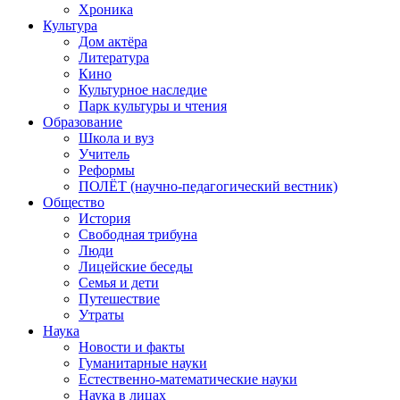
Хроника
Культура
Дом актёра
Литература
Кино
Культурное наследие
Парк культуры и чтения
Образование
Школа и вуз
Учитель
Реформы
ПОЛЁТ (научно-педагогический вестник)
Общество
История
Свободная трибуна
Люди
Лицейские беседы
Семья и дети
Путешествие
Утраты
Наука
Новости и факты
Гуманитарные науки
Естественно-математические науки
Наука в лицах