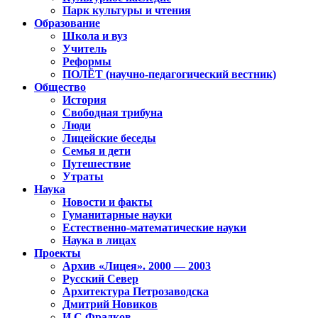
Парк культуры и чтения
Образование
Школа и вуз
Учитель
Реформы
ПОЛЁТ (научно-педагогический вестник)
Общество
История
Свободная трибуна
Люди
Лицейские беседы
Семья и дети
Путешествие
Утраты
Наука
Новости и факты
Гуманитарные науки
Естественно-математические науки
Наука в лицах
Проекты
Архив «Лицея». 2000 — 2003
Русский Север
Архитектура Петрозаводска
Дмитрий Новиков
И.С.Фрадков