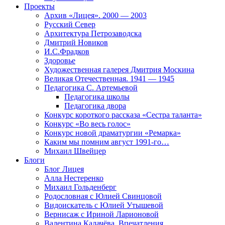
Проекты
Архив «Лицея». 2000 — 2003
Русский Север
Архитектура Петрозаводска
Дмитрий Новиков
И.С.Фрадков
Здоровье
Художественная галерея Дмитрия Москина
Великая Отечественная. 1941 — 1945
Педагогика С. Артемьевой
Педагогика школы
Педагогика двора
Конкурс короткого рассказа «Сестра таланта»
Конкурс «Во весь голос»
Конкурс новой драматургии «Ремарка»
Каким мы помним август 1991-го…
Михаил Швейцер
Блоги
Блог Лицея
Алла Нестеренко
Михаил Гольденберг
Родословная с Юлией Свинцовой
Видоискатель с Юлией Утышевой
Вернисаж с Ириной Ларионовой
Валентина Калачёва. Впечатления