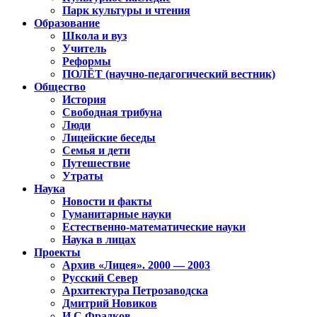
Парк культуры и чтения
Образование
Школа и вуз
Учитель
Реформы
ПОЛЁТ (научно-педагогический вестник)
Общество
История
Свободная трибуна
Люди
Лицейские беседы
Семья и дети
Путешествие
Утраты
Наука
Новости и факты
Гуманитарные науки
Естественно-математические науки
Наука в лицах
Проекты
Архив «Лицея». 2000 — 2003
Русский Север
Архитектура Петрозаводска
Дмитрий Новиков
И.С.Фрадков