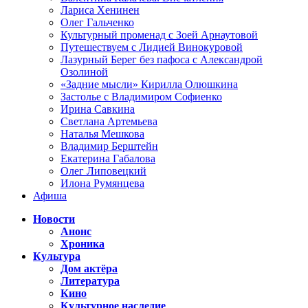
Лариса Хенинен
Олег Гальченко
Культурный променад с Зоей Арнаутовой
Путешествуем с Лидией Винокуровой
Лазурный Берег без пафоса с Александрой
Озолиной
«Задние мысли» Кирилла Олюшкина
Застолье с Владимиром Софиенко
Ирина Савкина
Светлана Артемьева
Наталья Мешкова
Владимир Берштейн
Екатерина Габалова
Олег Липовецкий
Илона Румянцева
Афиша
Новости
Анонс
Хроника
Культура
Дом актёра
Литература
Кино
Культурное наследие