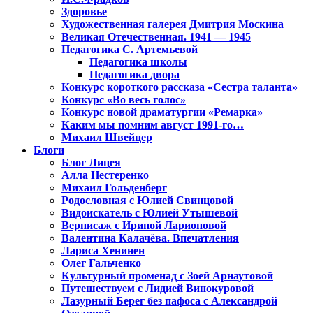
Здоровье
Художественная галерея Дмитрия Москина
Великая Отечественная. 1941 — 1945
Педагогика С. Артемьевой
Педагогика школы
Педагогика двора
Конкурс короткого рассказа «Сестра таланта»
Конкурс «Во весь голос»
Конкурс новой драматургии «Ремарка»
Каким мы помним август 1991-го…
Михаил Швейцер
Блоги
Блог Лицея
Алла Нестеренко
Михаил Гольденберг
Родословная с Юлией Свинцовой
Видоискатель с Юлией Утышевой
Вернисаж с Ириной Ларионовой
Валентина Калачёва. Впечатления
Лариса Хенинен
Олег Гальченко
Культурный променад с Зоей Арнаутовой
Путешествуем с Лидией Винокуровой
Лазурный Берег без пафоса с Александрой