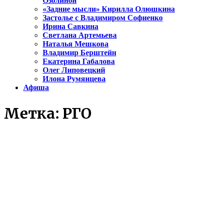
Озолиной
«Задние мысли» Кирилла Олюшкина
Застолье с Владимиром Софиенко
Ирина Савкина
Светлана Артемьева
Наталья Мешкова
Владимир Берштейн
Екатерина Габалова
Олег Липовецкий
Илона Румянцева
Афиша
Метка:
РГО