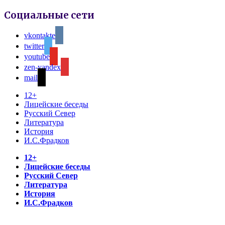
Социальные сети
vkontakte
twitter
youtube
zen-yandex
mail
12+
Лицейские беседы
Русский Север
Литература
История
И.С.Фрадков
12+
Лицейские беседы
Русский Север
Литература
История
И.С.Фрадков