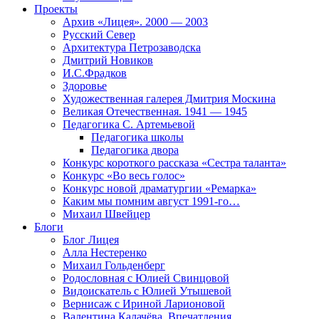
Проекты
Архив «Лицея». 2000 — 2003
Русский Север
Архитектура Петрозаводска
Дмитрий Новиков
И.С.Фрадков
Здоровье
Художественная галерея Дмитрия Москина
Великая Отечественная. 1941 — 1945
Педагогика С. Артемьевой
Педагогика школы
Педагогика двора
Конкурс короткого рассказа «Сестра таланта»
Конкурс «Во весь голос»
Конкурс новой драматургии «Ремарка»
Каким мы помним август 1991-го…
Михаил Швейцер
Блоги
Блог Лицея
Алла Нестеренко
Михаил Гольденберг
Родословная с Юлией Свинцовой
Видоискатель с Юлией Утышевой
Вернисаж с Ириной Ларионовой
Валентина Калачёва. Впечатления