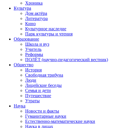
Хроника
Культура
Дом актёра
Литература
Кино
Культурное наследие
Парк культуры и чтения
Образование
Школа и вуз
Учитель
Реформы
ПОЛЁТ (научно-педагогический вестник)
Общество
История
Свободная трибуна
Люди
Лицейские беседы
Семья и дети
Путешествие
Утраты
Наука
Новости и факты
Гуманитарные науки
Естественно-математические науки
Наука в лицах