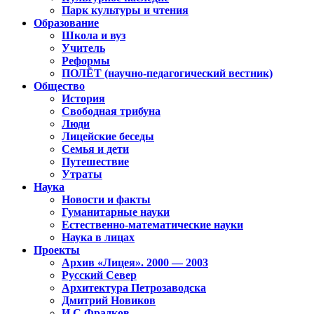
Парк культуры и чтения
Образование
Школа и вуз
Учитель
Реформы
ПОЛЁТ (научно-педагогический вестник)
Общество
История
Свободная трибуна
Люди
Лицейские беседы
Семья и дети
Путешествие
Утраты
Наука
Новости и факты
Гуманитарные науки
Естественно-математические науки
Наука в лицах
Проекты
Архив «Лицея». 2000 — 2003
Русский Север
Архитектура Петрозаводска
Дмитрий Новиков
И.С.Фрадков