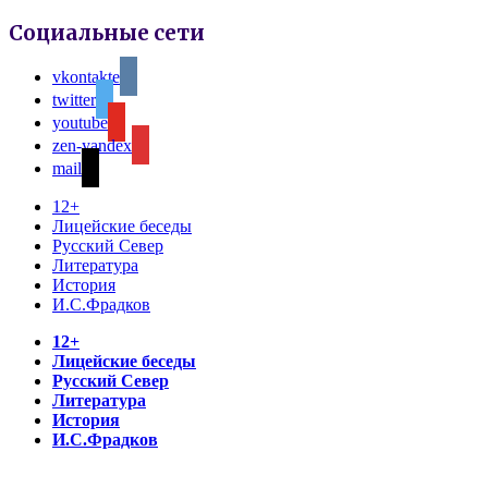
Социальные сети
vkontakte
twitter
youtube
zen-yandex
mail
12+
Лицейские беседы
Русский Север
Литература
История
И.С.Фрадков
12+
Лицейские беседы
Русский Север
Литература
История
И.С.Фрадков