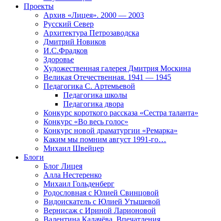
Проекты
Архив «Лицея». 2000 — 2003
Русский Север
Архитектура Петрозаводска
Дмитрий Новиков
И.С.Фрадков
Здоровье
Художественная галерея Дмитрия Москина
Великая Отечественная. 1941 — 1945
Педагогика С. Артемьевой
Педагогика школы
Педагогика двора
Конкурс короткого рассказа «Сестра таланта»
Конкурс «Во весь голос»
Конкурс новой драматургии «Ремарка»
Каким мы помним август 1991-го…
Михаил Швейцер
Блоги
Блог Лицея
Алла Нестеренко
Михаил Гольденберг
Родословная с Юлией Свинцовой
Видоискатель с Юлией Утышевой
Вернисаж с Ириной Ларионовой
Валентина Калачёва. Впечатления