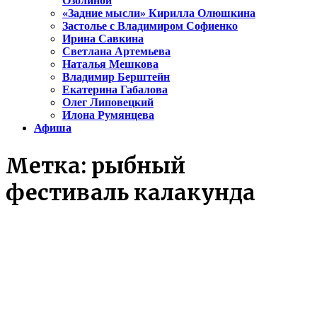
Озолиной
«Задние мысли» Кирилла Олюшкина
Застолье с Владимиром Софиенко
Ирина Савкина
Светлана Артемьева
Наталья Мешкова
Владимир Берштейн
Екатерина Габалова
Олег Липовецкий
Илона Румянцева
Афиша
Метка:
рыбный
фестиваль калакунда