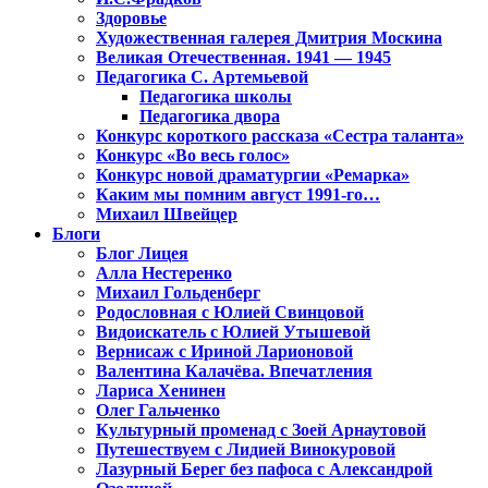
Здоровье
Художественная галерея Дмитрия Москина
Великая Отечественная. 1941 — 1945
Педагогика С. Артемьевой
Педагогика школы
Педагогика двора
Конкурс короткого рассказа «Сестра таланта»
Конкурс «Во весь голос»
Конкурс новой драматургии «Ремарка»
Каким мы помним август 1991-го…
Михаил Швейцер
Блоги
Блог Лицея
Алла Нестеренко
Михаил Гольденберг
Родословная с Юлией Свинцовой
Видоискатель с Юлией Утышевой
Вернисаж с Ириной Ларионовой
Валентина Калачёва. Впечатления
Лариса Хенинен
Олег Гальченко
Культурный променад с Зоей Арнаутовой
Путешествуем с Лидией Винокуровой
Лазурный Берег без пафоса с Александрой