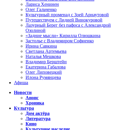
Лариса Хенинен
Олег Гальченко
Культурный променад с Зоей Арнаутовой
Путешествуем с Лидией Винокуровой
Лазурный Берег без пафоса с Александрой
Озолиной
«Задние мысли» Кирилла Олюшкина
Застолье с Владимиром Софиенко
Ирина Савкина
Светлана Артемьева
Наталья Мешкова
Владимир Берштейн
Екатерина Габалова
Олег Липовецкий
Илона Румянцева
Афиша
Новости
Анонс
Хроника
Культура
Дом актёра
Литература
Кино
Культурное наследие