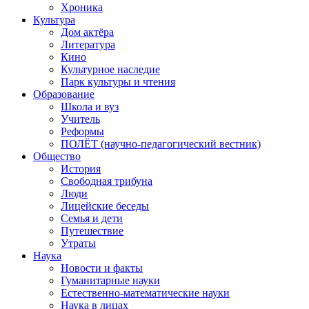
Хроника
Культура
Дом актёра
Литература
Кино
Культурное наследие
Парк культуры и чтения
Образование
Школа и вуз
Учитель
Реформы
ПОЛЁТ (научно-педагогический вестник)
Общество
История
Свободная трибуна
Люди
Лицейские беседы
Семья и дети
Путешествие
Утраты
Наука
Новости и факты
Гуманитарные науки
Естественно-математические науки
Наука в лицах