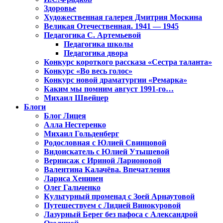
Здоровье
Художественная галерея Дмитрия Москина
Великая Отечественная. 1941 — 1945
Педагогика С. Артемьевой
Педагогика школы
Педагогика двора
Конкурс короткого рассказа «Сестра таланта»
Конкурс «Во весь голос»
Конкурс новой драматургии «Ремарка»
Каким мы помним август 1991-го…
Михаил Швейцер
Блоги
Блог Лицея
Алла Нестеренко
Михаил Гольденберг
Родословная с Юлией Свинцовой
Видоискатель с Юлией Утышевой
Вернисаж с Ириной Ларионовой
Валентина Калачёва. Впечатления
Лариса Хенинен
Олег Гальченко
Культурный променад с Зоей Арнаутовой
Путешествуем с Лидией Винокуровой
Лазурный Берег без пафоса с Александрой