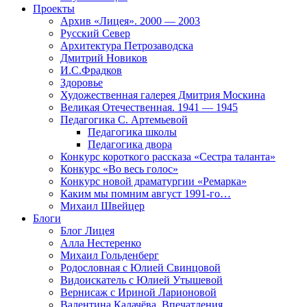
Проекты
Архив «Лицея». 2000 — 2003
Русский Север
Архитектура Петрозаводска
Дмитрий Новиков
И.С.Фрадков
Здоровье
Художественная галерея Дмитрия Москина
Великая Отечественная. 1941 — 1945
Педагогика С. Артемьевой
Педагогика школы
Педагогика двора
Конкурс короткого рассказа «Сестра таланта»
Конкурс «Во весь голос»
Конкурс новой драматургии «Ремарка»
Каким мы помним август 1991-го…
Михаил Швейцер
Блоги
Блог Лицея
Алла Нестеренко
Михаил Гольденберг
Родословная с Юлией Свинцовой
Видоискатель с Юлией Утышевой
Вернисаж с Ириной Ларионовой
Валентина Калачёва. Впечатления