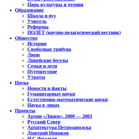
Парк культуры и чтения
Образование
Школа и вуз
Учитель
Реформы
ПОЛЁТ (научно-педагогический вестник)
Общество
История
Свободная трибуна
Люди
Лицейские беседы
Семья и дети
Путешествие
Утраты
Наука
Новости и факты
Гуманитарные науки
Естественно-математические науки
Наука в лицах
Проекты
Архив «Лицея». 2000 — 2003
Русский Север
Архитектура Петрозаводска
Дмитрий Новиков
И.С.Фрадков