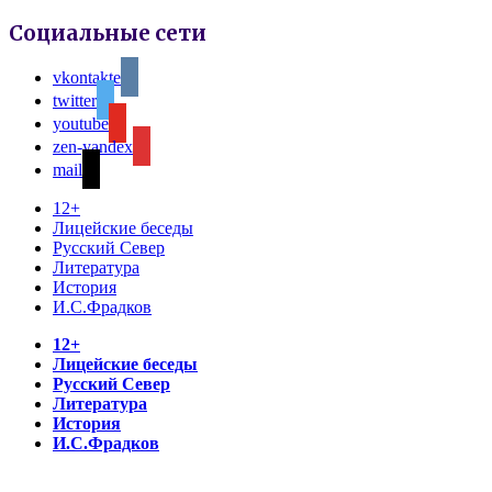
Социальные сети
vkontakte
twitter
youtube
zen-yandex
mail
12+
Лицейские беседы
Русский Север
Литература
История
И.С.Фрадков
12+
Лицейские беседы
Русский Север
Литература
История
И.С.Фрадков