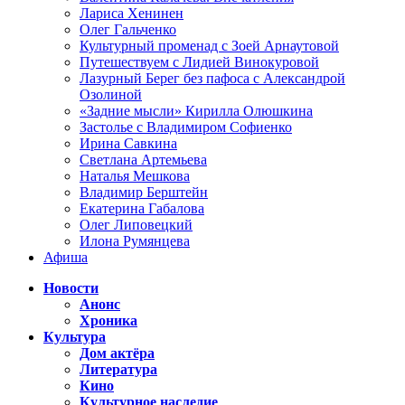
Лариса Хенинен
Олег Гальченко
Культурный променад с Зоей Арнаутовой
Путешествуем с Лидией Винокуровой
Лазурный Берег без пафоса с Александрой
Озолиной
«Задние мысли» Кирилла Олюшкина
Застолье с Владимиром Софиенко
Ирина Савкина
Светлана Артемьева
Наталья Мешкова
Владимир Берштейн
Екатерина Габалова
Олег Липовецкий
Илона Румянцева
Афиша
Новости
Анонс
Хроника
Культура
Дом актёра
Литература
Кино
Культурное наследие