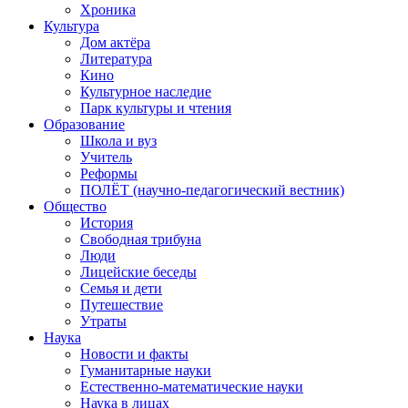
Хроника
Культура
Дом актёра
Литература
Кино
Культурное наследие
Парк культуры и чтения
Образование
Школа и вуз
Учитель
Реформы
ПОЛЁТ (научно-педагогический вестник)
Общество
История
Свободная трибуна
Люди
Лицейские беседы
Семья и дети
Путешествие
Утраты
Наука
Новости и факты
Гуманитарные науки
Естественно-математические науки
Наука в лицах