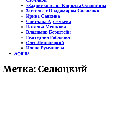
Озолиной
«Задние мысли» Кирилла Олюшкина
Застолье с Владимиром Софиенко
Ирина Савкина
Светлана Артемьева
Наталья Мешкова
Владимир Берштейн
Екатерина Габалова
Олег Липовецкий
Илона Румянцева
Афиша
Метка:
Селюцкий