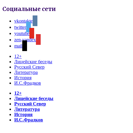
Социальные сети
vkontakte
twitter
youtube
zen-yandex
mail
12+
Лицейские беседы
Русский Север
Литература
История
И.С.Фрадков
12+
Лицейские беседы
Русский Север
Литература
История
И.С.Фрадков