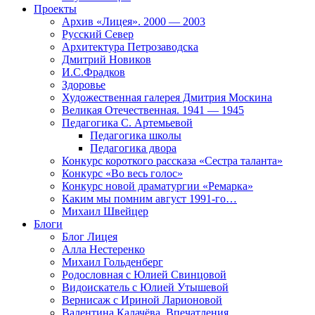
Проекты
Архив «Лицея». 2000 — 2003
Русский Север
Архитектура Петрозаводска
Дмитрий Новиков
И.С.Фрадков
Здоровье
Художественная галерея Дмитрия Москина
Великая Отечественная. 1941 — 1945
Педагогика С. Артемьевой
Педагогика школы
Педагогика двора
Конкурс короткого рассказа «Сестра таланта»
Конкурс «Во весь голос»
Конкурс новой драматургии «Ремарка»
Каким мы помним август 1991-го…
Михаил Швейцер
Блоги
Блог Лицея
Алла Нестеренко
Михаил Гольденберг
Родословная с Юлией Свинцовой
Видоискатель с Юлией Утышевой
Вернисаж с Ириной Ларионовой
Валентина Калачёва. Впечатления