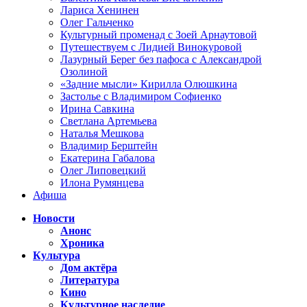
Лариса Хенинен
Олег Гальченко
Культурный променад с Зоей Арнаутовой
Путешествуем с Лидией Винокуровой
Лазурный Берег без пафоса с Александрой
Озолиной
«Задние мысли» Кирилла Олюшкина
Застолье с Владимиром Софиенко
Ирина Савкина
Светлана Артемьева
Наталья Мешкова
Владимир Берштейн
Екатерина Габалова
Олег Липовецкий
Илона Румянцева
Афиша
Новости
Анонс
Хроника
Культура
Дом актёра
Литература
Кино
Культурное наследие