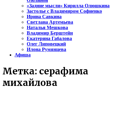
Озолиной
«Задние мысли» Кирилла Олюшкина
Застолье с Владимиром Софиенко
Ирина Савкина
Светлана Артемьева
Наталья Мешкова
Владимир Берштейн
Екатерина Габалова
Олег Липовецкий
Илона Румянцева
Афиша
Метка:
серафима
михайлова