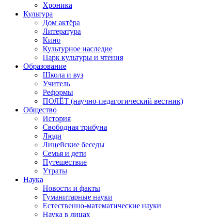
Хроника
Культура
Дом актёра
Литература
Кино
Культурное наследие
Парк культуры и чтения
Образование
Школа и вуз
Учитель
Реформы
ПОЛЁТ (научно-педагогический вестник)
Общество
История
Свободная трибуна
Люди
Лицейские беседы
Семья и дети
Путешествие
Утраты
Наука
Новости и факты
Гуманитарные науки
Естественно-математические науки
Наука в лицах