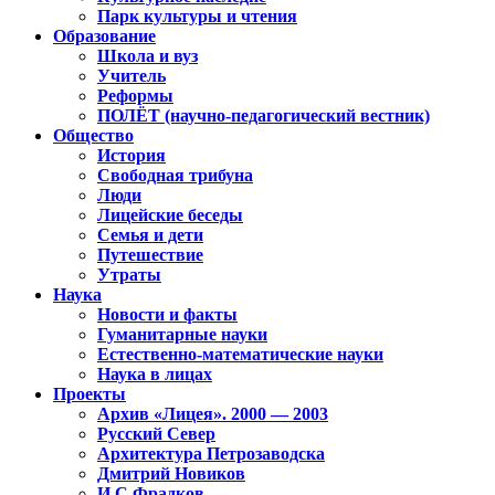
Парк культуры и чтения
Образование
Школа и вуз
Учитель
Реформы
ПОЛЁТ (научно-педагогический вестник)
Общество
История
Свободная трибуна
Люди
Лицейские беседы
Семья и дети
Путешествие
Утраты
Наука
Новости и факты
Гуманитарные науки
Естественно-математические науки
Наука в лицах
Проекты
Архив «Лицея». 2000 — 2003
Русский Север
Архитектура Петрозаводска
Дмитрий Новиков
И.С.Фрадков