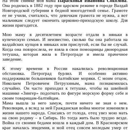
На этом снимке моя мама
Парасковья Ивановна Соколова
.
Она родилась в 1882 году при царском режиме в городе Валдай
Новгородской губернии в бедной многодетной семье. Грамоте
ее не учили, считалось, что девочкам грамота не нужна, а вот
мальчикам следует окончить церковно-приходскую школу. Для
жизни пригодится.
Мою маму в десятилетнем возрасте отдали в няньки в
купеческую семью. И неизвестно, сколько бы она работала на
валдайских купцов в няньках или прислугой, если бы не случай.
Когда она повзрослела, ее взяла в свои помощницы двоюродная
тетушка, которая жила в Петрограде и имела прачечное
заведение.
К этому времени в России накалилась революционная
обстановка. Петроград бурлил. И особенно активно
поддерживали большевиков балтийские моряки. С моим отцом,
Николаем Петровичем Петрухиным, мама познакомилась
случайно. Он часто приходил к тетушке, чтобы на швейной
машинке «Зингер» подогнать по фигуре морскую форму себе и
своим товарищам-балтийцам.
Мама вышла за него замуж, почти ничего не зная о нем.
Революция, а вслед за ней Гражданская война многое изменили в
жизни нашего народа. Спасаясь от голода, отец увез мою мать
на свою родину – в Сибирь. Но тогда жить было трудно везде.
Война со своими бедами вошла в каждый дом. В Красноярском
крае началась эпидемия, и мой отец совсем молодым умер от