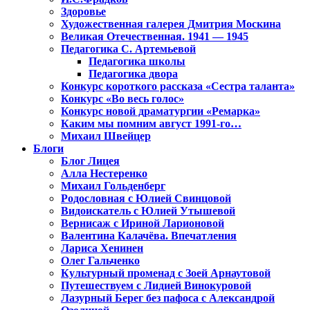
Здоровье
Художественная галерея Дмитрия Москина
Великая Отечественная. 1941 — 1945
Педагогика С. Артемьевой
Педагогика школы
Педагогика двора
Конкурс короткого рассказа «Сестра таланта»
Конкурс «Во весь голос»
Конкурс новой драматургии «Ремарка»
Каким мы помним август 1991-го…
Михаил Швейцер
Блоги
Блог Лицея
Алла Нестеренко
Михаил Гольденберг
Родословная с Юлией Свинцовой
Видоискатель с Юлией Утышевой
Вернисаж с Ириной Ларионовой
Валентина Калачёва. Впечатления
Лариса Хенинен
Олег Гальченко
Культурный променад с Зоей Арнаутовой
Путешествуем с Лидией Винокуровой
Лазурный Берег без пафоса с Александрой