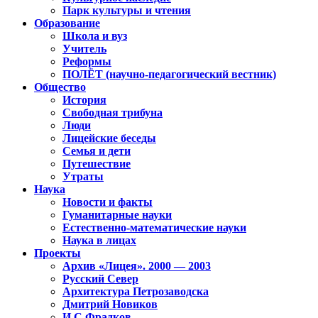
Парк культуры и чтения
Образование
Школа и вуз
Учитель
Реформы
ПОЛЁТ (научно-педагогический вестник)
Общество
История
Свободная трибуна
Люди
Лицейские беседы
Семья и дети
Путешествие
Утраты
Наука
Новости и факты
Гуманитарные науки
Естественно-математические науки
Наука в лицах
Проекты
Архив «Лицея». 2000 — 2003
Русский Север
Архитектура Петрозаводска
Дмитрий Новиков
И.С.Фрадков