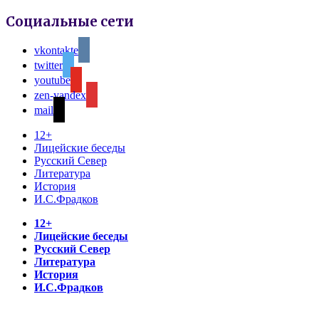
Социальные сети
vkontakte
twitter
youtube
zen-yandex
mail
12+
Лицейские беседы
Русский Север
Литература
История
И.С.Фрадков
12+
Лицейские беседы
Русский Север
Литература
История
И.С.Фрадков