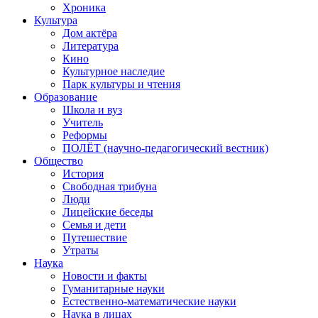
Хроника
Культура
Дом актёра
Литература
Кино
Культурное наследие
Парк культуры и чтения
Образование
Школа и вуз
Учитель
Реформы
ПОЛЁТ (научно-педагогический вестник)
Общество
История
Свободная трибуна
Люди
Лицейские беседы
Семья и дети
Путешествие
Утраты
Наука
Новости и факты
Гуманитарные науки
Естественно-математические науки
Наука в лицах