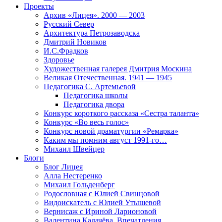
Проекты
Архив «Лицея». 2000 — 2003
Русский Север
Архитектура Петрозаводска
Дмитрий Новиков
И.С.Фрадков
Здоровье
Художественная галерея Дмитрия Москина
Великая Отечественная. 1941 — 1945
Педагогика С. Артемьевой
Педагогика школы
Педагогика двора
Конкурс короткого рассказа «Сестра таланта»
Конкурс «Во весь голос»
Конкурс новой драматургии «Ремарка»
Каким мы помним август 1991-го…
Михаил Швейцер
Блоги
Блог Лицея
Алла Нестеренко
Михаил Гольденберг
Родословная с Юлией Свинцовой
Видоискатель с Юлией Утышевой
Вернисаж с Ириной Ларионовой
Валентина Калачёва. Впечатления