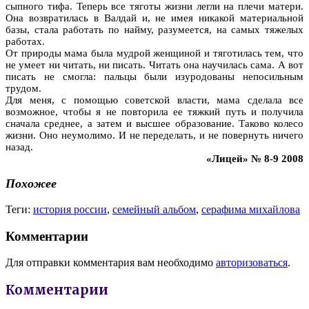
сыпного тифа. Теперь все тяготы жизни легли на плечи матери.
Она возвратилась в Валдай и, не имея никакой материальной
базы, стала работать по найму, разумеется, на самых тяжелых
работах.
От природы мама была мудрой женщиной и тяготилась тем, что
не умеет ни читать, ни писать. Читать она научилась сама. А вот
писать не смогла: пальцы были изуродованы непосильным
трудом.
Для меня, с помощью советской власти, мама сделала все
возможное, чтобы я не повторила ее тяжкий путь и получила
сначала среднее, а затем и высшее образование. Таково колесо
жизни. Оно неумолимо. И не переделать, и не повернуть ничего
назад.
«Лицей» № 8-9 2008
Похожее
Теги:
история россии
,
семейный альбом
,
серафима михайлова
Комментарии
Для отправки комментария вам необходимо
авторизоваться
.
Комментарии