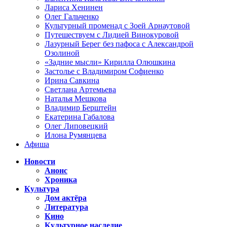
Лариса Хенинен
Олег Гальченко
Культурный променад с Зоей Арнаутовой
Путешествуем с Лидией Винокуровой
Лазурный Берег без пафоса с Александрой
Озолиной
«Задние мысли» Кирилла Олюшкина
Застолье с Владимиром Софиенко
Ирина Савкина
Светлана Артемьева
Наталья Мешкова
Владимир Берштейн
Екатерина Габалова
Олег Липовецкий
Илона Румянцева
Афиша
Новости
Анонс
Хроника
Культура
Дом актёра
Литература
Кино
Культурное наследие