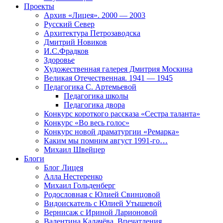
Проекты
Архив «Лицея». 2000 — 2003
Русский Север
Архитектура Петрозаводска
Дмитрий Новиков
И.С.Фрадков
Здоровье
Художественная галерея Дмитрия Москина
Великая Отечественная. 1941 — 1945
Педагогика С. Артемьевой
Педагогика школы
Педагогика двора
Конкурс короткого рассказа «Сестра таланта»
Конкурс «Во весь голос»
Конкурс новой драматургии «Ремарка»
Каким мы помним август 1991-го…
Михаил Швейцер
Блоги
Блог Лицея
Алла Нестеренко
Михаил Гольденберг
Родословная с Юлией Свинцовой
Видоискатель с Юлией Утышевой
Вернисаж с Ириной Ларионовой
Валентина Калачёва. Впечатления