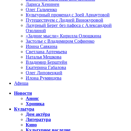
Лариса Хенинен
Олег Гальченко
Культурный променад с Зоей Арнаутовой
Путешествуем с Лидией Винокуровой
Лазурный Берег без пафоса с Александрой
Озолиной
«Задние мысли» Кирилла Олюшкина
Застолье с Владимиром Софиенко
Ирина Савкина
Светлана Артемьева
Наталья Мешкова
Владимир Берштейн
Екатерина Габалова
Олег Липовецкий
Илона Румянцева
Афиша
Новости
Анонс
Хроника
Культура
Дом актёра
Литература
Кино
Культурное наследие