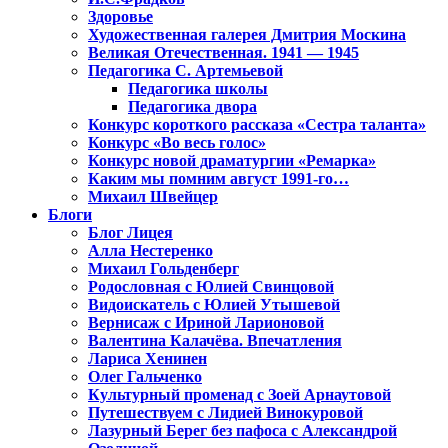
Здоровье
Художественная галерея Дмитрия Москина
Великая Отечественная. 1941 — 1945
Педагогика С. Артемьевой
Педагогика школы
Педагогика двора
Конкурс короткого рассказа «Сестра таланта»
Конкурс «Во весь голос»
Конкурс новой драматургии «Ремарка»
Каким мы помним август 1991-го…
Михаил Швейцер
Блоги
Блог Лицея
Алла Нестеренко
Михаил Гольденберг
Родословная с Юлией Свинцовой
Видоискатель с Юлией Утышевой
Вернисаж с Ириной Ларионовой
Валентина Калачёва. Впечатления
Лариса Хенинен
Олег Гальченко
Культурный променад с Зоей Арнаутовой
Путешествуем с Лидией Винокуровой
Лазурный Берег без пафоса с Александрой