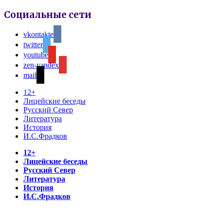
Социальные сети
vkontakte
twitter
youtube
zen-yandex
mail
12+
Лицейские беседы
Русский Север
Литература
История
И.С.Фрадков
12+
Лицейские беседы
Русский Север
Литература
История
И.С.Фрадков