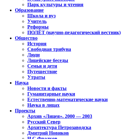
Парк культуры и чтения
Образование
Школа и вуз
Учитель
Реформы
ПОЛЁТ (научно-педагогический вестник)
Общество
История
Свободная трибуна
Люди
Лицейские беседы
Семья и дети
Путешествие
Утраты
Наука
Новости и факты
Гуманитарные науки
Естественно-математические науки
Наука в лицах
Проекты
Архив «Лицея». 2000 — 2003
Русский Север
Архитектура Петрозаводска
Дмитрий Новиков
И.С.Фрадков