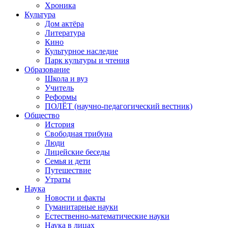
Хроника
Культура
Дом актёра
Литература
Кино
Культурное наследие
Парк культуры и чтения
Образование
Школа и вуз
Учитель
Реформы
ПОЛЁТ (научно-педагогический вестник)
Общество
История
Свободная трибуна
Люди
Лицейские беседы
Семья и дети
Путешествие
Утраты
Наука
Новости и факты
Гуманитарные науки
Естественно-математические науки
Наука в лицах