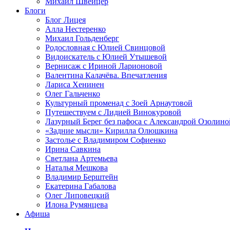
Михаил Швейцер
Блоги
Блог Лицея
Алла Нестеренко
Михаил Гольденберг
Родословная с Юлией Свинцовой
Видоискатель с Юлией Утышевой
Вернисаж с Ириной Ларионовой
Валентина Калачёва. Впечатления
Лариса Хенинен
Олег Гальченко
Культурный променад с Зоей Арнаутовой
Путешествуем с Лидией Винокуровой
Лазурный Берег без пафоса с Александрой Озолино
«Задние мысли» Кирилла Олюшкина
Застолье с Владимиром Софиенко
Ирина Савкина
Светлана Артемьева
Наталья Мешкова
Владимир Берштейн
Екатерина Габалова
Олег Липовецкий
Илона Румянцева
Афиша