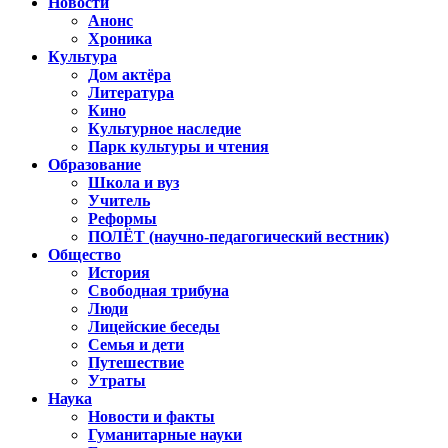
Новости
Анонс
Хроника
Культура
Дом актёра
Литература
Кино
Культурное наследие
Парк культуры и чтения
Образование
Школа и вуз
Учитель
Реформы
ПОЛЁТ (научно-педагогический вестник)
Общество
История
Свободная трибуна
Люди
Лицейские беседы
Семья и дети
Путешествие
Утраты
Наука
Новости и факты
Гуманитарные науки