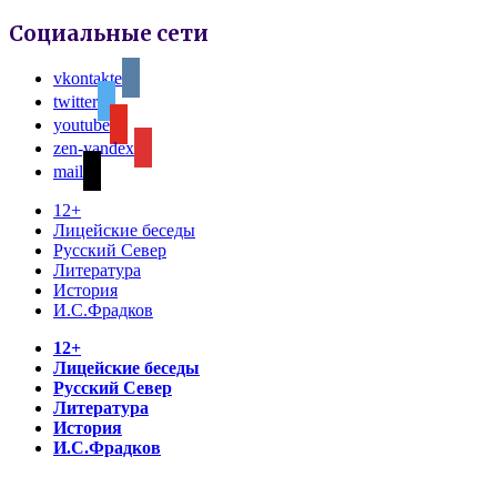
Социальные сети
vkontakte
twitter
youtube
zen-yandex
mail
12+
Лицейские беседы
Русский Север
Литература
История
И.С.Фрадков
12+
Лицейские беседы
Русский Север
Литература
История
И.С.Фрадков