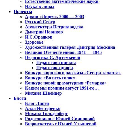
Естественно-математические науки
Наука в лицах
Проекты
Архив «Лицея». 2000 — 2003
Русский Север
Архитектура Петрозаводска
Дмитрий Новиков
И.С.Фрадков
Здоровье
Художественная галерея Дмитрия Москина
Великая Отечественная. 1941 — 1945
Педагогика С. Артемьевой
Педагогика школы
Педагогика двора
Конкурс короткого рассказа «Сестра таланта»
Конкурс «Во весь голос»
Конкурс новой драматургии «Ремарка»
Каким мы помним август 1991-го…
Михаил Швейцер
Блоги
Блог Лицея
Алла Нестеренко
Михаил Гольденберг
Родословная с Юлией Свинцовой
Видоискатель с Юлией Утышевой