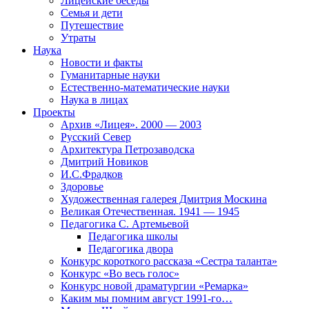
Лицейские беседы
Семья и дети
Путешествие
Утраты
Наука
Новости и факты
Гуманитарные науки
Естественно-математические науки
Наука в лицах
Проекты
Архив «Лицея». 2000 — 2003
Русский Север
Архитектура Петрозаводска
Дмитрий Новиков
И.С.Фрадков
Здоровье
Художественная галерея Дмитрия Москина
Великая Отечественная. 1941 — 1945
Педагогика С. Артемьевой
Педагогика школы
Педагогика двора
Конкурс короткого рассказа «Сестра таланта»
Конкурс «Во весь голос»
Конкурс новой драматургии «Ремарка»
Каким мы помним август 1991-го…