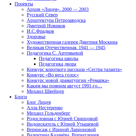
Проекты
Архив «Лицея». 2000 — 2003
Русский Север
Архитектура Петрозаводска
Дмитрий Новиков
И.С.Фрадков
Здоровье
Художественная галерея Дмитрия Москина
Великая Отечественная. 1941 — 1945
Педагогика С. Артемьевой
Педагогика школы
Педагогика двора
Конкурс короткого рассказа «Сестра таланта»
Конкурс «Во весь голос»
Конкурс новой драматургии «Ремарка»
Каким мы помним август 1991-го…
Михаил Швейцер
Блоги
Блог Лицея
Алла Нестеренко
Михаил Гольденберг
Родословная с Юлией Свинцовой
Видоискатель с Юлией Утышевой
Вернисаж с Ириной Ларионовой
Валентина Калачёва. Впечатления