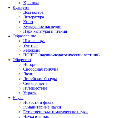
Хроника
Культура
Дом актёра
Литература
Кино
Культурное наследие
Парк культуры и чтения
Образование
Школа и вуз
Учитель
Реформы
ПОЛЁТ (научно-педагогический вестник)
Общество
История
Свободная трибуна
Люди
Лицейские беседы
Семья и дети
Путешествие
Утраты
Наука
Новости и факты
Гуманитарные науки
Естественно-математические науки
Наука в лицах