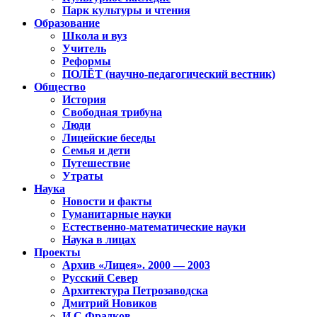
Парк культуры и чтения
Образование
Школа и вуз
Учитель
Реформы
ПОЛЁТ (научно-педагогический вестник)
Общество
История
Свободная трибуна
Люди
Лицейские беседы
Семья и дети
Путешествие
Утраты
Наука
Новости и факты
Гуманитарные науки
Естественно-математические науки
Наука в лицах
Проекты
Архив «Лицея». 2000 — 2003
Русский Север
Архитектура Петрозаводска
Дмитрий Новиков
И.С.Фрадков