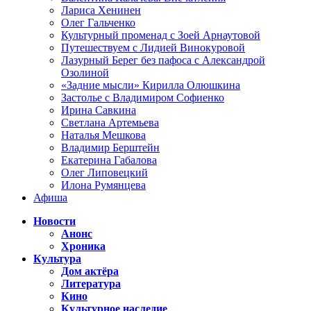
Лариса Хенинен
Олег Гальченко
Культурный променад с Зоей Арнаутовой
Путешествуем с Лидией Винокуровой
Лазурный Берег без пафоса с Александрой
Озолиной
«Задние мысли» Кирилла Олюшкина
Застолье с Владимиром Софиенко
Ирина Савкина
Светлана Артемьева
Наталья Мешкова
Владимир Берштейн
Екатерина Габалова
Олег Липовецкий
Илона Румянцева
Афиша
Новости
Анонс
Хроника
Культура
Дом актёра
Литература
Кино
Культурное наследие