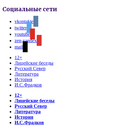
Социальные сети
vkontakte
twitter
youtube
zen-yandex
mail
12+
Лицейские беседы
Русский Север
Литература
История
И.С.Фрадков
12+
Лицейские беседы
Русский Север
Литература
История
И.С.Фрадков