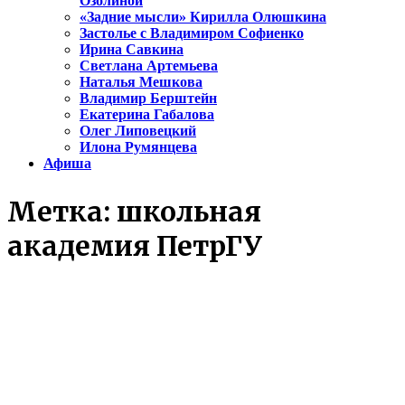
Озолиной
«Задние мысли» Кирилла Олюшкина
Застолье с Владимиром Софиенко
Ирина Савкина
Светлана Артемьева
Наталья Мешкова
Владимир Берштейн
Екатерина Габалова
Олег Липовецкий
Илона Румянцева
Афиша
Метка:
школьная
академия ПетрГУ