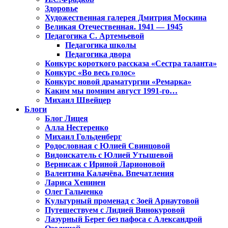
Здоровье
Художественная галерея Дмитрия Москина
Великая Отечественная. 1941 — 1945
Педагогика С. Артемьевой
Педагогика школы
Педагогика двора
Конкурс короткого рассказа «Сестра таланта»
Конкурс «Во весь голос»
Конкурс новой драматургии «Ремарка»
Каким мы помним август 1991-го…
Михаил Швейцер
Блоги
Блог Лицея
Алла Нестеренко
Михаил Гольденберг
Родословная с Юлией Свинцовой
Видоискатель с Юлией Утышевой
Вернисаж с Ириной Ларионовой
Валентина Калачёва. Впечатления
Лариса Хенинен
Олег Гальченко
Культурный променад с Зоей Арнаутовой
Путешествуем с Лидией Винокуровой
Лазурный Берег без пафоса с Александрой