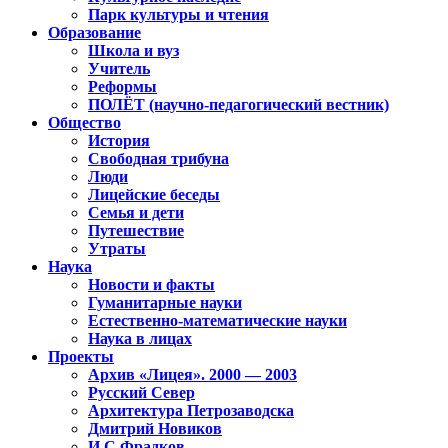
Парк культуры и чтения
Образование
Школа и вуз
Учитель
Реформы
ПОЛЁТ (научно-педагогический вестник)
Общество
История
Свободная трибуна
Люди
Лицейские беседы
Семья и дети
Путешествие
Утраты
Наука
Новости и факты
Гуманитарные науки
Естественно-математические науки
Наука в лицах
Проекты
Архив «Лицея». 2000 — 2003
Русский Север
Архитектура Петрозаводска
Дмитрий Новиков
И.С.Фрадков