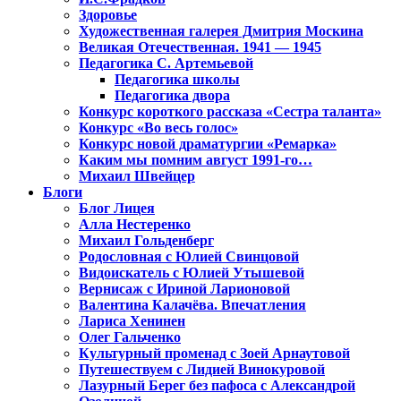
Здоровье
Художественная галерея Дмитрия Москина
Великая Отечественная. 1941 — 1945
Педагогика С. Артемьевой
Педагогика школы
Педагогика двора
Конкурс короткого рассказа «Сестра таланта»
Конкурс «Во весь голос»
Конкурс новой драматургии «Ремарка»
Каким мы помним август 1991-го…
Михаил Швейцер
Блоги
Блог Лицея
Алла Нестеренко
Михаил Гольденберг
Родословная с Юлией Свинцовой
Видоискатель с Юлией Утышевой
Вернисаж с Ириной Ларионовой
Валентина Калачёва. Впечатления
Лариса Хенинен
Олег Гальченко
Культурный променад с Зоей Арнаутовой
Путешествуем с Лидией Винокуровой
Лазурный Берег без пафоса с Александрой