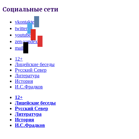
Социальные сети
vkontakte
twitter
youtube
zen-yandex
mail
12+
Лицейские беседы
Русский Север
Литература
История
И.С.Фрадков
12+
Лицейские беседы
Русский Север
Литература
История
И.С.Фрадков