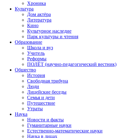
Хроника
Культура
Дом актёра
Литература
Кино
Культурное наследие
Парк культуры и чтения
Образование
Школа и вуз
Учитель
Реформы
ПОЛЁТ (научно-педагогический вестник)
Общество
История
Свободная трибуна
Люди
Лицейские беседы
Семья и дети
Путешествие
Утраты
Наука
Новости и факты
Гуманитарные науки
Естественно-математические науки
Наука в лицах