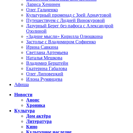
Лариса Хенинен
Олег Гальченко
Культурный променад с Зоей Арнаутовой
Путешествуем с Лидией Винокуровой
Лазурный Берег без пафоса с Александрой
Озолиной
«Задние мысли» Кирилла Олюшкина
Застолье с Владимиром Софиенко
Ирина Савкина
Светлана Артемьева
Наталья Мешкова
Владимир Берштейн
Екатерина Габалова
Олег Липовецкий
Илона Румянцева
Афиша
Новости
Анонс
Хроника
Культура
Дом актёра
Литература
Кино
Культурное наследие