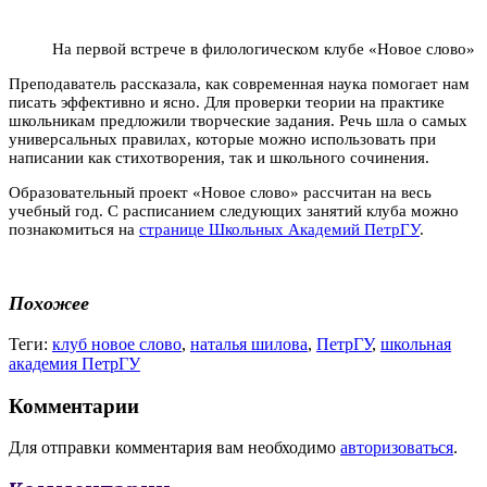
На первой встрече в филологическом клубе «Новое слово»
Преподаватель рассказала, как современная наука помогает нам
писать эффективно и ясно. Для проверки теории на практике
школьникам предложили творческие задания. Речь шла о самых
универсальных правилах, которые можно использовать при
написании как стихотворения, так и школьного сочинения.
Образовательный проект «Новое слово» рассчитан на весь
учебный год. С расписанием следующих занятий клуба можно
познакомиться на
странице Школьных Академий ПетрГУ
.
Похожее
Теги:
клуб новое слово
,
наталья шилова
,
ПетрГУ
,
школьная
академия ПетрГУ
Комментарии
Для отправки комментария вам необходимо
авторизоваться
.