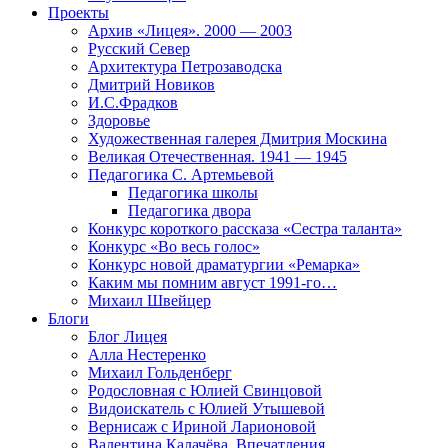
Проекты
Архив «Лицея». 2000 — 2003
Русский Север
Архитектура Петрозаводска
Дмитрий Новиков
И.С.Фрадков
Здоровье
Художественная галерея Дмитрия Москина
Великая Отечественная. 1941 — 1945
Педагогика С. Артемьевой
Педагогика школы
Педагогика двора
Конкурс короткого рассказа «Сестра таланта»
Конкурс «Во весь голос»
Конкурс новой драматургии «Ремарка»
Каким мы помним август 1991-го…
Михаил Швейцер
Блоги
Блог Лицея
Алла Нестеренко
Михаил Гольденберг
Родословная с Юлией Свинцовой
Видоискатель с Юлией Утышевой
Вернисаж с Ириной Ларионовой
Валентина Калачёва. Впечатления