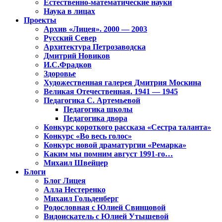
Естественно-математические науки
Наука в лицах
Проекты
Архив «Лицея». 2000 — 2003
Русский Север
Архитектура Петрозаводска
Дмитрий Новиков
И.С.Фрадков
Здоровье
Художественная галерея Дмитрия Москина
Великая Отечественная. 1941 — 1945
Педагогика С. Артемьевой
Педагогика школы
Педагогика двора
Конкурс короткого рассказа «Сестра таланта»
Конкурс «Во весь голос»
Конкурс новой драматургии «Ремарка»
Каким мы помним август 1991-го…
Михаил Швейцер
Блоги
Блог Лицея
Алла Нестеренко
Михаил Гольденберг
Родословная с Юлией Свинцовой
Видоискатель с Юлией Утышевой