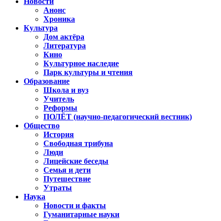
Новости
Анонс
Хроника
Культура
Дом актёра
Литература
Кино
Культурное наследие
Парк культуры и чтения
Образование
Школа и вуз
Учитель
Реформы
ПОЛЁТ (научно-педагогический вестник)
Общество
История
Свободная трибуна
Люди
Лицейские беседы
Семья и дети
Путешествие
Утраты
Наука
Новости и факты
Гуманитарные науки