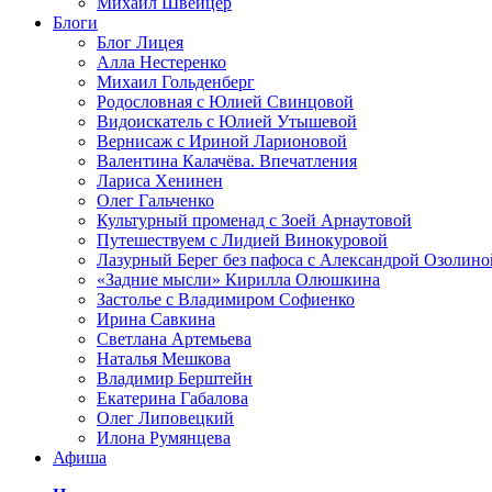
Михаил Швейцер
Блоги
Блог Лицея
Алла Нестеренко
Михаил Гольденберг
Родословная с Юлией Свинцовой
Видоискатель с Юлией Утышевой
Вернисаж с Ириной Ларионовой
Валентина Калачёва. Впечатления
Лариса Хенинен
Олег Гальченко
Культурный променад с Зоей Арнаутовой
Путешествуем с Лидией Винокуровой
Лазурный Берег без пафоса с Александрой Озолино
«Задние мысли» Кирилла Олюшкина
Застолье с Владимиром Софиенко
Ирина Савкина
Светлана Артемьева
Наталья Мешкова
Владимир Берштейн
Екатерина Габалова
Олег Липовецкий
Илона Румянцева
Афиша