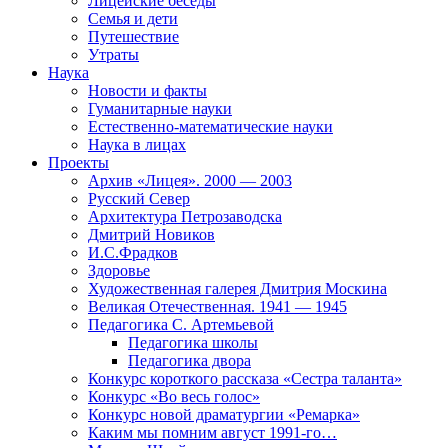
Лицейские беседы
Семья и дети
Путешествие
Утраты
Наука
Новости и факты
Гуманитарные науки
Естественно-математические науки
Наука в лицах
Проекты
Архив «Лицея». 2000 — 2003
Русский Север
Архитектура Петрозаводска
Дмитрий Новиков
И.С.Фрадков
Здоровье
Художественная галерея Дмитрия Москина
Великая Отечественная. 1941 — 1945
Педагогика С. Артемьевой
Педагогика школы
Педагогика двора
Конкурс короткого рассказа «Сестра таланта»
Конкурс «Во весь голос»
Конкурс новой драматургии «Ремарка»
Каким мы помним август 1991-го…