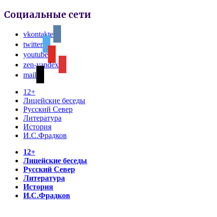
Социальные сети
vkontakte
twitter
youtube
zen-yandex
mail
12+
Лицейские беседы
Русский Север
Литература
История
И.С.Фрадков
12+
Лицейские беседы
Русский Север
Литература
История
И.С.Фрадков