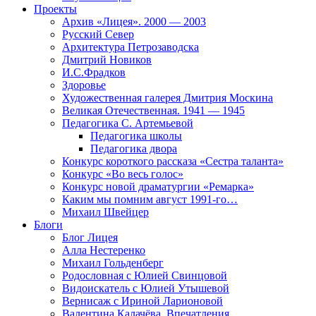
Проекты
Архив «Лицея». 2000 — 2003
Русский Север
Архитектура Петрозаводска
Дмитрий Новиков
И.С.Фрадков
Здоровье
Художественная галерея Дмитрия Москина
Великая Отечественная. 1941 — 1945
Педагогика С. Артемьевой
Педагогика школы
Педагогика двора
Конкурс короткого рассказа «Сестра таланта»
Конкурс «Во весь голос»
Конкурс новой драматургии «Ремарка»
Каким мы помним август 1991-го…
Михаил Швейцер
Блоги
Блог Лицея
Алла Нестеренко
Михаил Гольденберг
Родословная с Юлией Свинцовой
Видоискатель с Юлией Утышевой
Вернисаж с Ириной Ларионовой
Валентина Калачёва. Впечатления