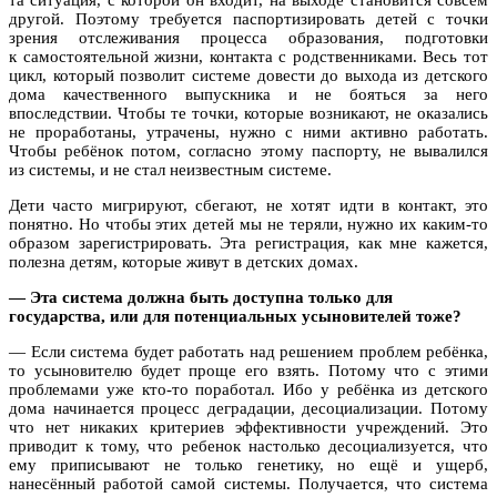
другой. Поэтому требуется паспортизировать детей с точки
зрения отслеживания процесса образования, подготовки
к самостоятельной жизни, контакта с родственниками. Весь тот
цикл, который позволит системе довести до выхода из детского
дома качественного выпускника и не бояться за него
впоследствии. Чтобы те точки, которые возникают, не оказались
не проработаны, утрачены, нужно с ними активно работать.
Чтобы ребёнок потом, согласно этому паспорту, не вывалился
из системы, и не стал неизвестным системе.
Дети часто мигрируют, сбегают, не хотят идти в контакт, это
понятно. Но чтобы этих детей мы не теряли, нужно их каким-то
образом зарегистрировать. Эта регистрация, как мне кажется,
полезна детям, которые живут в детских домах.
— Эта система должна быть доступна только для
государства, или для потенциальных усыновителей тоже?
— Если система будет работать над решением проблем ребёнка,
то усыновителю будет проще его взять. Потому что с этими
проблемами уже кто-то поработал. Ибо у ребёнка из детского
дома начинается процесс деградации, десоциализации. Потому
что нет никаких критериев эффективности учреждений. Это
приводит к тому, что ребенок настолько десоциализуется, что
ему приписывают не только генетику, но ещё и ущерб,
нанесённый работой самой системы. Получается, что система