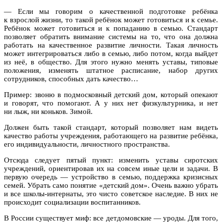
— Если мы говорим о качественной подготовке ребёнка
к взрослой жизни, то такой ребёнок может готовиться и к семье.
Ребёнок может готовиться и к попаданию в семью. Стандарт
позволяет обратить внимание системы на то, что она должна
работать на качественное развитие личности. Такая личность
может интегрироваться либо в семью, либо потом, когда выйдет
из неё, в общество. Для этого нужно менять уставы, типовые
положения, изменять штатное расписание, набор других
сотрудников, способных дать качество…
Пример: звоню в подмосковный детский дом, который опекают
и говорят, что помогают. А у них нет физкультурника, и нет
ни лыж, ни коньков. Зимой.
Должен быть такой стандарт, который позволяет нам видеть
качество работы учреждения, работающего на развитие ребёнка,
его индивидуальности, личностного пространства.
Отсюда следует пятый пункт: изменить уставы сиротских
учреждений, ориентировав их на совсем иные цели и задачи. В
первую очередь — устройство в семью, поддержка кризисных
семей. Убрать само понятие «детский дом». Очень важно убрать
и все школы-интернаты, это чисто советское наследие. В них не
происходит социализации воспитанников.
В России существует миф: все детдомовские — уроды. Для того,