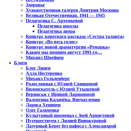
Здоровье
Художественная галерея Дмитрия Москина
Великая Отечественная. 1941 — 1945
Педагогика С. Артемьевой
Педагогика школы
Педагогика двора
Конкурс короткого рассказа «Сестра таланта»
Конкурс «Во весь голос»
Конкурс новой драматургии «Ремарка»
Каким мы помним август 1991-го…
Михаил Швейцер
Блоги
Блог Лицея
Алла Нестеренко
Михаил Гольденберг
Родословная с Юлией Свинцовой
Видоискатель с Юлией Утышевой
Вернисаж с Ириной Ларионовой
Валентина Калачёва. Впечатления
Лариса Хенинен
Олег Гальченко
Культурный променад с Зоей Арнаутовой
Путешествуем с Лидией Винокуровой
Лазурный Берег без пафоса с Александрой