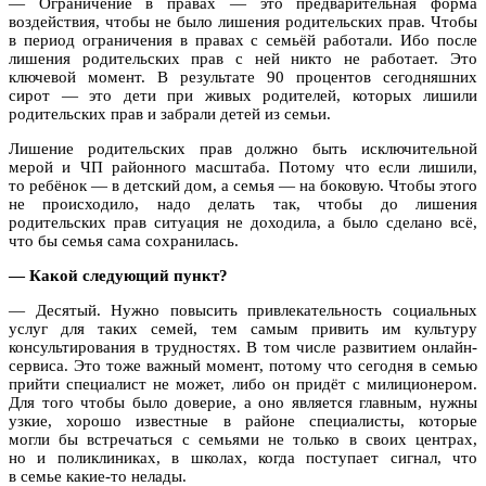
— Ограничение в правах — это предварительная форма
воздействия, чтобы не было лишения родительских прав. Чтобы
в период ограничения в правах с семьёй работали. Ибо после
лишения родительских прав с ней никто не работает. Это
ключевой момент. В результате 90 процентов сегодняшних
сирот — это дети при живых родителей, которых лишили
родительских прав и забрали детей из семьи.
Лишение родительских прав должно быть исключительной
мерой и ЧП районного масштаба. Потому что если лишили,
то ребёнок — в детский дом, а семья — на боковую. Чтобы этого
не происходило, надо делать так, чтобы до лишения
родительских прав ситуация не доходила, а было сделано всё,
что бы семья сама сохранилась.
— Какой следующий пункт?
— Десятый. Нужно повысить привлекательность социальных
услуг для таких семей, тем самым привить им культуру
консультирования в трудностях. В том числе развитием онлайн-
сервиса. Это тоже важный момент, потому что сегодня в семью
прийти специалист не может, либо он придёт с милиционером.
Для того чтобы было доверие, а оно является главным, нужны
узкие, хорошо известные в районе специалисты, которые
могли бы встречаться с семьями не только в своих центрах,
но и поликлиниках, в школах, когда поступает сигнал, что
в семье какие-то нелады.