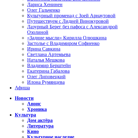
Лариса Хенинен
Олег Гальченко
Культурный променад с Зоей Арнаутовой
Путешествуем с Лидией Винокуровой
Лазурный Берег без пафоса с Александрой
Озолиной
«Задние мысли» Кирилла Олюшкина
Застолье с Владимиром Софиенко
Ирина Савкина
Светлана Артемьева
Наталья Мешкова
Владимир Берштейн
Екатерина Габалова
Олег Липовецкий
Илона Румянцева
Афиша
Новости
Анонс
Хроника
Культура
Дом актёра
Литература
Кино
Культурное наследие