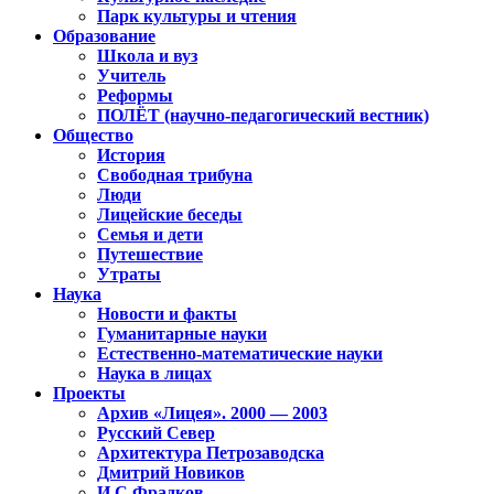
Парк культуры и чтения
Образование
Школа и вуз
Учитель
Реформы
ПОЛЁТ (научно-педагогический вестник)
Общество
История
Свободная трибуна
Люди
Лицейские беседы
Семья и дети
Путешествие
Утраты
Наука
Новости и факты
Гуманитарные науки
Естественно-математические науки
Наука в лицах
Проекты
Архив «Лицея». 2000 — 2003
Русский Север
Архитектура Петрозаводска
Дмитрий Новиков
И.С.Фрадков