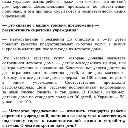
сама ухудшает жизнь ребенка, даже если кажется, что детский
дом хороший. Десоциализация происходит по объективным
причинам, и эти причины скрываются в компетентности самих
учреждений.
— Это связано с вашим третьим предложение —
разукрупнить сиротские учреждения?
— Разукрупнение учреждений до стандарта в 6–10 детей
повысит качество предоставляемых сиротам услуг, а значит
и уровень адаптации после выхода из детского дома.
Это касается качества услуг, которые должны оказывать
сотрудники детского дома — детско-молодежного центра, или
центра временного проживания. Качественные услуги доступны
для ограниченного количества детей, а не для массового.
Потому что все детские дома содержат по 100 с лишним детей
в одном учреждении. Соответственно происходит
расфокусировка. Дети рассеяно воспринимают информацию,
за ними сложно следить, и так далее. В Польше, например,
детские дома по стандарту содержат 30 детей, в Украине — 50,
у нас — от 100.
— Четвертое предложение — изменить стандарты работы
сиротских учреждений, поставив во главу угла качественную
подготовку сирот к самостоятельной жизни и устройству
в семью. О чем конкретно идет речь?