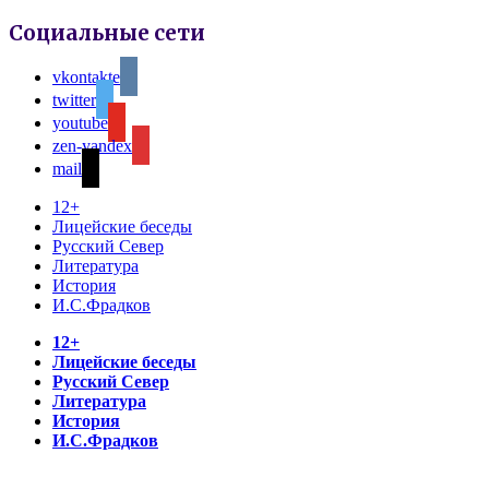
Социальные сети
vkontakte
twitter
youtube
zen-yandex
mail
12+
Лицейские беседы
Русский Север
Литература
История
И.С.Фрадков
12+
Лицейские беседы
Русский Север
Литература
История
И.С.Фрадков