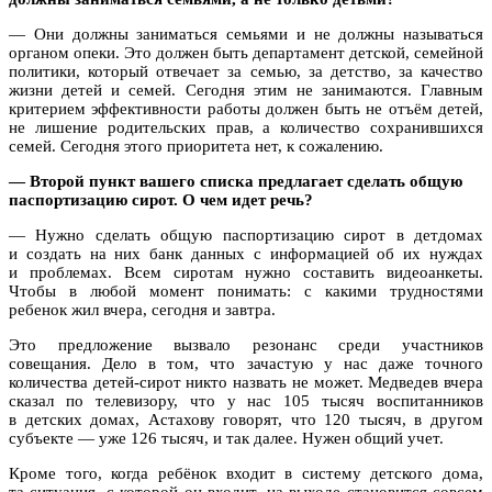
— Они должны заниматься семьями и не должны называться
органом опеки. Это должен быть департамент детской, семейной
политики, который отвечает за семью, за детство, за качество
жизни детей и семей. Сегодня этим не занимаются. Главным
критерием эффективности работы должен быть не отъём детей,
не лишение родительских прав, а количество сохранившихся
семей. Сегодня этого приоритета нет, к сожалению.
— Второй пункт вашего списка предлагает сделать общую
паспортизацию сирот. О чем идет речь?
— Нужно сделать общую паспортизацию сирот в детдомах
и создать на них банк данных с информацией об их нуждах
и проблемах. Всем сиротам нужно составить видеоанкеты.
Чтобы в любой момент понимать: с какими трудностями
ребенок жил вчера, сегодня и завтра.
Это предложение вызвало резонанс среди участников
совещания. Дело в том, что зачастую у нас даже точного
количества детей-сирот никто назвать не может. Медведев вчера
сказал по телевизору, что у нас 105 тысяч воспитанников
в детских домах, Астахову говорят, что 120 тысяч, в другом
субъекте — уже 126 тысяч, и так далее. Нужен общий учет.
Кроме того, когда ребёнок входит в систему детского дома,
та ситуация, с которой он входит, на выходе становится совсем