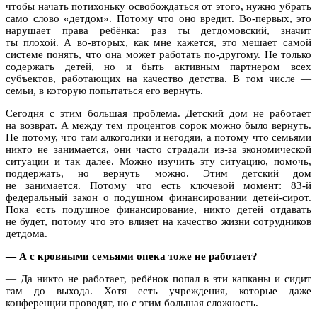
чтобы начать потихоньку освобождаться от этого, нужно убрать
само слово «детдом». Потому что оно вредит. Во-первых, это
нарушает права ребёнка: раз ты детдомовский, значит
ты плохой. А во-вторых, как мне кажется, это мешает самой
системе понять, что она может работать по-другому. Не только
содержать детей, но и быть активным партнером всех
субъектов, работающих на качество детства. В том числе —
семьи, в которую попытаться его вернуть.
Сегодня с этим большая проблема. Детский дом не работает
на возврат. А между тем процентов сорок можно было вернуть.
Не потому, что там алкоголики и негодяи, а потому что семьями
никто не занимается, они часто страдали из-за экономической
ситуации и так далее. Можно изучить эту ситуацию, помочь,
поддержать, но вернуть можно. Этим детский дом
не занимается. Потому что есть ключевой момент: 83-й
федеральный закон о подушном финансировании детей-сирот.
Пока есть подушное финансирование, никто детей отдавать
не будет, потому что это влияет на качество жизни сотрудников
детдома.
— А с кровными семьями опека тоже не работает?
— Да никто не работает, ребёнок попал в эти капканы и сидит
там до выхода. Хотя есть учреждения, которые даже
конференции проводят, но с этим большая сложность.