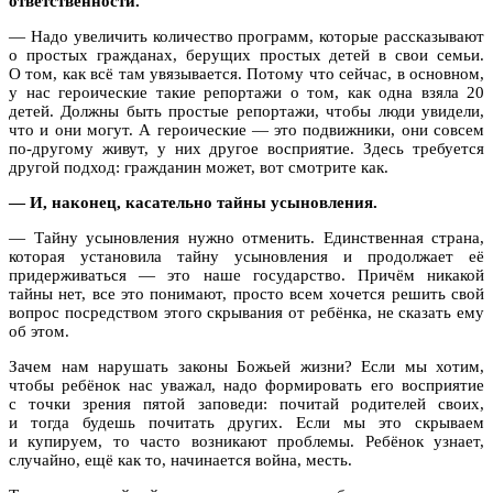
ответственности.
— Надо увеличить количество программ, которые рассказывают
о простых гражданах, берущих простых детей в свои семьи.
О том, как всё там увязывается. Потому что сейчас, в основном,
у нас героические такие репортажи о том, как одна взяла 20
детей. Должны быть простые репортажи, чтобы люди увидели,
что и они могут. А героические — это подвижники, они совсем
по-другому живут, у них другое восприятие. Здесь требуется
другой подход: гражданин может, вот смотрите как.
— И, наконец, касательно тайны усыновления.
— Тайну усыновления нужно отменить. Единственная страна,
которая установила тайну усыновления и продолжает её
придерживаться — это наше государство. Причём никакой
тайны нет, все это понимают, просто всем хочется решить свой
вопрос посредством этого скрывания от ребёнка, не сказать ему
об этом.
Зачем нам нарушать законы Божьей жизни? Если мы хотим,
чтобы ребёнок нас уважал, надо формировать его восприятие
с точки зрения пятой заповеди: почитай родителей своих,
и тогда будешь почитать других. Если мы это скрываем
и купируем, то часто возникают проблемы. Ребёнок узнает,
случайно, ещё как то, начинается война, месть.