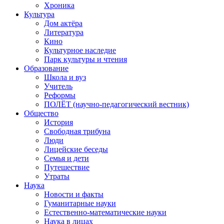
Хроника
Культура
Дом актёра
Литература
Кино
Культурное наследие
Парк культуры и чтения
Образование
Школа и вуз
Учитель
Реформы
ПОЛЁТ (научно-педагогический вестник)
Общество
История
Свободная трибуна
Люди
Лицейские беседы
Семья и дети
Путешествие
Утраты
Наука
Новости и факты
Гуманитарные науки
Естественно-математические науки
Наука в лицах