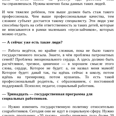
ты справляешься. Нужны конечно базы данных таких людей.
И чем тяжелее ребёнок, тем выше должен быть стаж такого
профессионала. Чем выше профессиональные качества, тем
сложнее субъект достается такому специалисту. Эти люди уже
способны брать на себя ответственность за таких детей, которые
не вписываются в рамки маленьких «пуси-зайчиков», которых
можно отдать.
— А сейчас уже есть такие люди?
— Работа ведётся, но крайне сложная, пока не было такого
государственного посыла. Знаете, в чём проблема патронатных
семей? Проблема эмоционального сердца. А здесь должно быть
расчётливое, трезвое, циничное — в хорошем смысле этого
слова, сердце, Которое не будет: а, он назвал меня мамой!
Которое будет: давай так, ты идёшь сейчас в школу, потом
идёшь на тренировку, потом кушаешь. То есть такой
профессиональный родитель, с образованием, с постоянной
поддержкой. Психолог, педагог, социальный работник.
— Тринадцать — государственная программа для
социальных работников.
— Нужно изменить государственную политику относительно
соцработников. Сегодня они не идут в социальную сферу. Нужно
сделать программу «20 тысяч», чтобы привлечь туда более 20