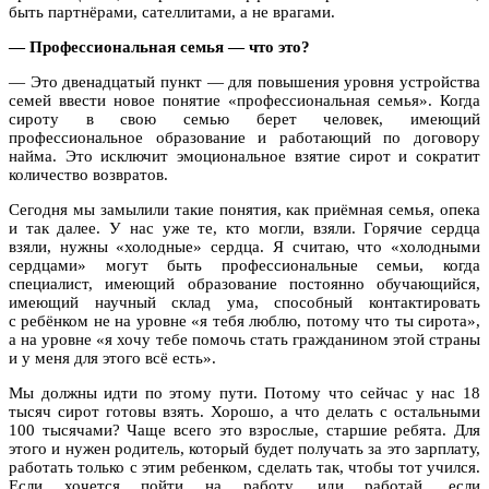
быть партнёрами, сателлитами, а не врагами.
— Профессиональная семья — что это?
— Это двенадцатый пункт — для повышения уровня устройства
семей ввести новое понятие «профессиональная семья». Когда
сироту в свою семью берет человек, имеющий
профессиональное образование и работающий по договору
найма. Это исключит эмоциональное взятие сирот и сократит
количество возвратов.
Сегодня мы замылили такие понятия, как приёмная семья, опека
и так далее. У нас уже те, кто могли, взяли. Горячие сердца
взяли, нужны «холодные» сердца. Я считаю, что «холодными
сердцами» могут быть профессиональные семьи, когда
специалист, имеющий образование постоянно обучающийся,
имеющий научный склад ума, способный контактировать
с ребёнком не на уровне «я тебя люблю, потому что ты сирота»,
а на уровне «я хочу тебе помочь стать гражданином этой страны
и у меня для этого всё есть».
Мы должны идти по этому пути. Потому что сейчас у нас 18
тысяч сирот готовы взять. Хорошо, а что делать с остальными
100 тысячами? Чаще всего это взрослые, старшие ребята. Для
этого и нужен родитель, который будет получать за это зарплату,
работать только с этим ребенком, сделать так, чтобы тот учился.
Если хочется пойти на работу, иди работай, если