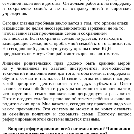
семейной политики и детства. Он должен работать на поддержку
и сохранение семей, а не на отправку детей в сиротские
учреждения.
Сегодня главная проблема заключается в том, что органы опеки
и комиссии по делам несовершеннолетних заряжены не на то,
чтобы заниматься проблемами семей и сохранением
их в целости. Если сохранить семью не удается, то находить
замещающие семьи, пока проблемной семьёй кто-то занимается.
На сегодняшний день такую услугу органы опеки КДН
предложить не могут. Они работают скорее «на автомате».
Лишение родительских прав должно быть крайней мерой,
но у чиновников не хватает инструментов, возможностей,
технологий и исполнителей для того, чтобы помочь, поддержать,
обучить семью и так далее. В связи с этим возникает вопрос:
какой приоритет деятельности этих двух субъектов? Ответ
возникает сам собой: эти структуры занимаются в основном тем,
что ждут пока семья окончательно деградирует и развалится.
Потом следует судебное решение об отъеме ребёнка и лишении
родительских прав. Мне кажется, сегодня эту практику надо уже
как-то прекращать. Эта система не может и не хочет отвечать
за семейную политику и сохранять семьи. Поэтому вопрос
реформирования этой системы является главным.
— Вопрос реформирования всей системы опеки? Чиновники
должны заниматься семьями, а не только детьми?