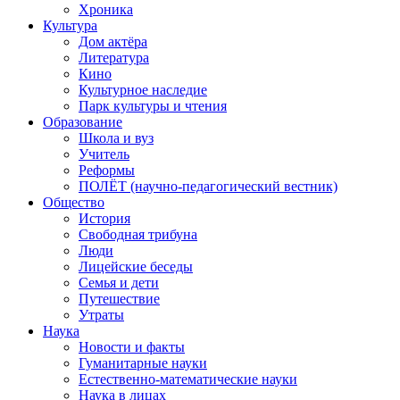
Хроника
Культура
Дом актёра
Литература
Кино
Культурное наследие
Парк культуры и чтения
Образование
Школа и вуз
Учитель
Реформы
ПОЛЁТ (научно-педагогический вестник)
Общество
История
Свободная трибуна
Люди
Лицейские беседы
Семья и дети
Путешествие
Утраты
Наука
Новости и факты
Гуманитарные науки
Естественно-математические науки
Наука в лицах