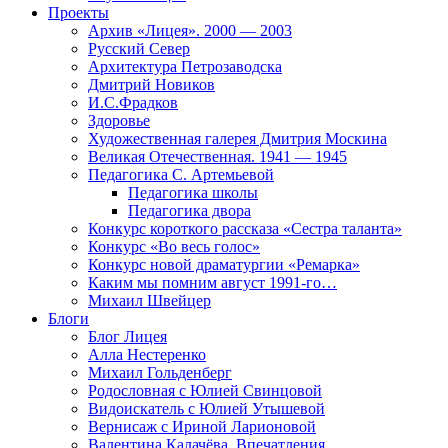
Проекты
Архив «Лицея». 2000 — 2003
Русский Север
Архитектура Петрозаводска
Дмитрий Новиков
И.С.Фрадков
Здоровье
Художественная галерея Дмитрия Москина
Великая Отечественная. 1941 — 1945
Педагогика С. Артемьевой
Педагогика школы
Педагогика двора
Конкурс короткого рассказа «Сестра таланта»
Конкурс «Во весь голос»
Конкурс новой драматургии «Ремарка»
Каким мы помним август 1991-го…
Михаил Швейцер
Блоги
Блог Лицея
Алла Нестеренко
Михаил Гольденберг
Родословная с Юлией Свинцовой
Видоискатель с Юлией Утышевой
Вернисаж с Ириной Ларионовой
Валентина Калачёва. Впечатления