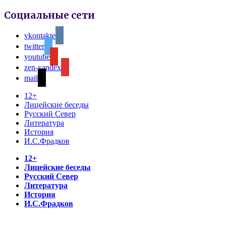
Социальные сети
vkontakte
twitter
youtube
zen-yandex
mail
12+
Лицейские беседы
Русский Север
Литература
История
И.С.Фрадков
12+
Лицейские беседы
Русский Север
Литература
История
И.С.Фрадков