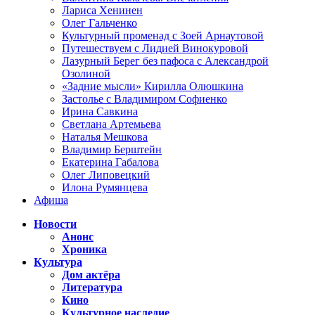
Лариса Хенинен
Олег Гальченко
Культурный променад с Зоей Арнаутовой
Путешествуем с Лидией Винокуровой
Лазурный Берег без пафоса с Александрой
Озолиной
«Задние мысли» Кирилла Олюшкина
Застолье с Владимиром Софиенко
Ирина Савкина
Светлана Артемьева
Наталья Мешкова
Владимир Берштейн
Екатерина Габалова
Олег Липовецкий
Илона Румянцева
Афиша
Новости
Анонс
Хроника
Культура
Дом актёра
Литература
Кино
Культурное наследие