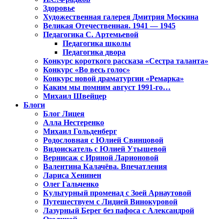
Здоровье
Художественная галерея Дмитрия Москина
Великая Отечественная. 1941 — 1945
Педагогика С. Артемьевой
Педагогика школы
Педагогика двора
Конкурс короткого рассказа «Сестра таланта»
Конкурс «Во весь голос»
Конкурс новой драматургии «Ремарка»
Каким мы помним август 1991-го…
Михаил Швейцер
Блоги
Блог Лицея
Алла Нестеренко
Михаил Гольденберг
Родословная с Юлией Свинцовой
Видоискатель с Юлией Утышевой
Вернисаж с Ириной Ларионовой
Валентина Калачёва. Впечатления
Лариса Хенинен
Олег Гальченко
Культурный променад с Зоей Арнаутовой
Путешествуем с Лидией Винокуровой
Лазурный Берег без пафоса с Александрой