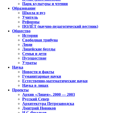
Парк культуры и чтения
Образование
Школа и вуз
Учитель
Реформы
ПОЛЁТ (научно-педагогический вестник)
Общество
История
Свободная трибуна
Люди
Лицейские беседы
Семья и дети
Путешествие
Утраты
Наука
Новости и факты
Гуманитарные науки
Естественно-математические науки
Наука в лицах
Проекты
Архив «Лицея». 2000 — 2003
Русский Север
Архитектура Петрозаводска
Дмитрий Новиков
И.С.Фрадков