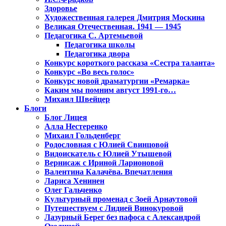
Здоровье
Художественная галерея Дмитрия Москина
Великая Отечественная. 1941 — 1945
Педагогика С. Артемьевой
Педагогика школы
Педагогика двора
Конкурс короткого рассказа «Сестра таланта»
Конкурс «Во весь голос»
Конкурс новой драматургии «Ремарка»
Каким мы помним август 1991-го…
Михаил Швейцер
Блоги
Блог Лицея
Алла Нестеренко
Михаил Гольденберг
Родословная с Юлией Свинцовой
Видоискатель с Юлией Утышевой
Вернисаж с Ириной Ларионовой
Валентина Калачёва. Впечатления
Лариса Хенинен
Олег Гальченко
Культурный променад с Зоей Арнаутовой
Путешествуем с Лидией Винокуровой
Лазурный Берег без пафоса с Александрой