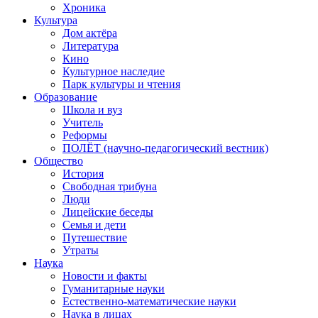
Хроника
Культура
Дом актёра
Литература
Кино
Культурное наследие
Парк культуры и чтения
Образование
Школа и вуз
Учитель
Реформы
ПОЛЁТ (научно-педагогический вестник)
Общество
История
Свободная трибуна
Люди
Лицейские беседы
Семья и дети
Путешествие
Утраты
Наука
Новости и факты
Гуманитарные науки
Естественно-математические науки
Наука в лицах