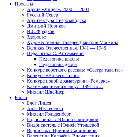
Проекты
Архив «Лицея». 2000 — 2003
Русский Север
Архитектура Петрозаводска
Дмитрий Новиков
И.С.Фрадков
Здоровье
Художественная галерея Дмитрия Москина
Великая Отечественная. 1941 — 1945
Педагогика С. Артемьевой
Педагогика школы
Педагогика двора
Конкурс короткого рассказа «Сестра таланта»
Конкурс «Во весь голос»
Конкурс новой драматургии «Ремарка»
Каким мы помним август 1991-го…
Михаил Швейцер
Блоги
Блог Лицея
Алла Нестеренко
Михаил Гольденберг
Родословная с Юлией Свинцовой
Видоискатель с Юлией Утышевой
Вернисаж с Ириной Ларионовой
Валентина Калачёва. Впечатления