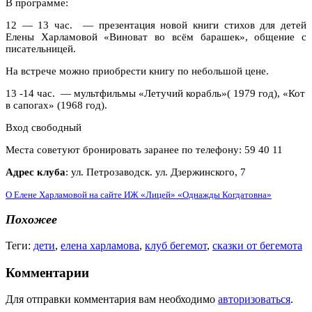
В программе:
12 — 13 час. — презентация новой книги стихов для детей
Елены Харламовой
«Виноват во всём барашек», общение с
писательницей.
На встрече можно приобрести книгу по небольшой цене.
13 -14 час. — мультфильмы «Летучий корабль»( 1979 год), «Кот
в сапогах» (1968 год).
Вход свободный
Места советуют бронировать заранее по телефону: 59 40 11
Адрес клуба
: ул. Петрозаводск. ул. Дзержинского, 7
О Елене Харламовой на сайте ИЖ «Лицей» «Однажды Когдатовна»
Похожее
Теги:
дети
,
елена харламова
,
клуб бегемот
,
сказки от бегемота
Комментарии
Для отправки комментария вам необходимо
авторизоваться
.