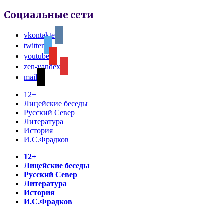
Социальные сети
vkontakte
twitter
youtube
zen-yandex
mail
12+
Лицейские беседы
Русский Север
Литература
История
И.С.Фрадков
12+
Лицейские беседы
Русский Север
Литература
История
И.С.Фрадков