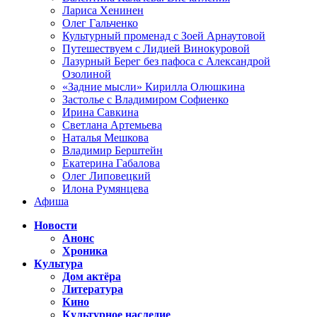
Лариса Хенинен
Олег Гальченко
Культурный променад с Зоей Арнаутовой
Путешествуем с Лидией Винокуровой
Лазурный Берег без пафоса с Александрой
Озолиной
«Задние мысли» Кирилла Олюшкина
Застолье с Владимиром Софиенко
Ирина Савкина
Светлана Артемьева
Наталья Мешкова
Владимир Берштейн
Екатерина Габалова
Олег Липовецкий
Илона Румянцева
Афиша
Новости
Анонс
Хроника
Культура
Дом актёра
Литература
Кино
Культурное наследие