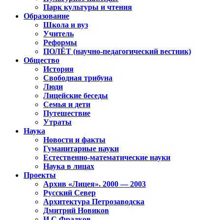
Парк культуры и чтения
Образование
Школа и вуз
Учитель
Реформы
ПОЛЁТ (научно-педагогический вестник)
Общество
История
Свободная трибуна
Люди
Лицейские беседы
Семья и дети
Путешествие
Утраты
Наука
Новости и факты
Гуманитарные науки
Естественно-математические науки
Наука в лицах
Проекты
Архив «Лицея». 2000 — 2003
Русский Север
Архитектура Петрозаводска
Дмитрий Новиков
И.С.Фрадков